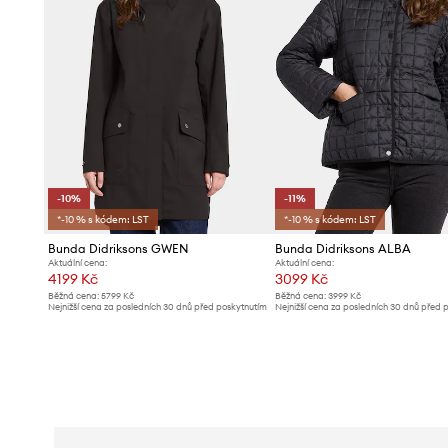
-10%
-11%
*-10 % s kódem: LST
*-10 % s kódem: LST
Bunda Didriksons GWEN
Bunda Didriksons ALBA
Aktuální cena:
Aktuální cena:
4199 Kč
3099 Kč
Běžná cena:
5799 Kč
Běžná cena:
3999 Kč
Nejnižší cena za posledních 30 dnů před poskytnutím
Nejnižší cena za posledních 30 dnů před 
slevy:
4699 Kč
slevy:
3499 Kč