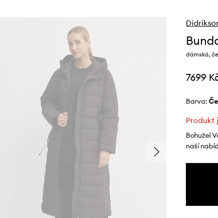
Didrikso
Bunda
dámská, če
7699 K
Barva:
č
Produkt 
Bohužel V
naší nabí