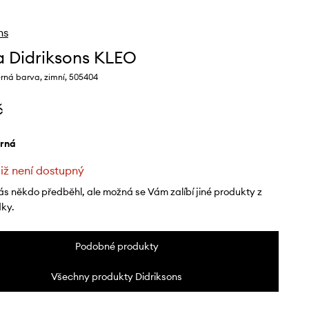
ns
 Didriksons KLEO
rná barva, zimní, 505404
č
erná
již není dostupný
ás někdo předběhl, ale možná se Vám zalíbí jiné produkty z
dky.
Podobné produkty
Všechny produkty Didriksons