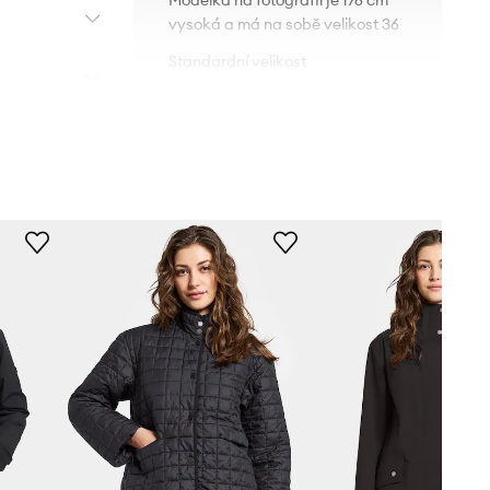
Modelka na fotografii je 176 cm
vysoká a má na sobě velikost 36
Standardní velikost
Doporučujeme zvolit velikost, kterou
běžně nosíte.
Tabulka velikosti