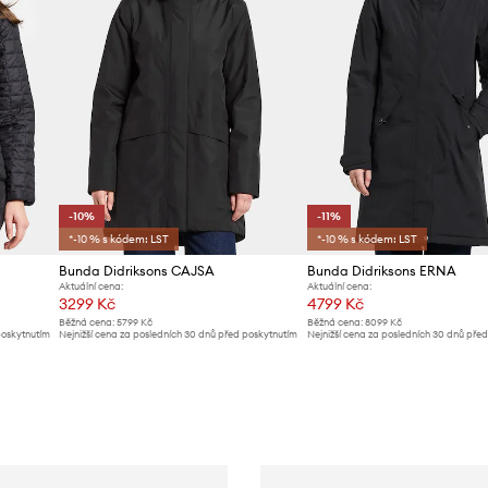
-10%
-11%
*-10 % s kódem: LST
*-10 % s kódem: LST
Bunda Didriksons CAJSA
Bunda Didriksons ERNA
Aktuální cena:
Aktuální cena:
3299 Kč
4799 Kč
Běžná cena:
5799 Kč
Běžná cena:
8099 Kč
poskytnutím
Nejnižší cena za posledních 30 dnů před poskytnutím
Nejnižší cena za posledních 30 dnů pře
slevy:
3699 Kč
slevy:
5399 Kč