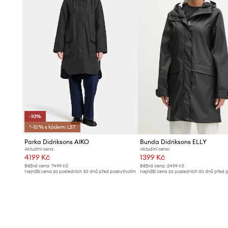
-10%
*-10 % s kódem: LST
Parka Didriksons AIKO
Bunda Didriksons ELLY
Aktuální cena:
Aktuální cena:
4199 Kč
1399 Kč
Běžná cena:
7499 Kč
Běžná cena:
2499 Kč
Nejnižší cena za posledních 30 dnů před poskytnutím
Nejnižší cena za posledních 30 dnů před 
slevy:
4699 Kč
slevy:
1499 Kč