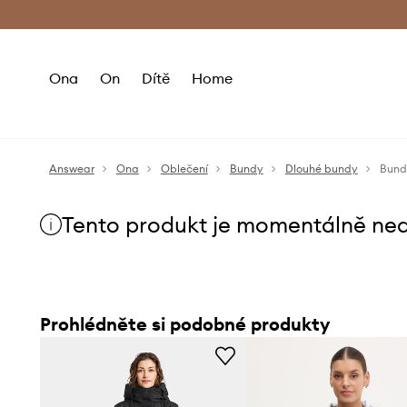
Premium Fashion Benefits
Doručení a vr
Ona
On
Dítě
Home
Answear
Ona
Oblečení
Bundy
Dlouhé bundy
Bund
Tento produkt je momentálně ne
Prohlédněte si podobné produkty