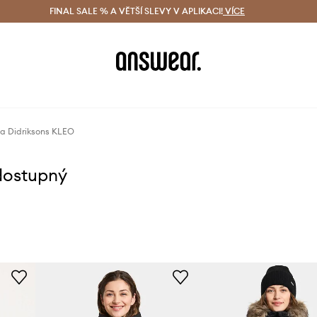
ácení zdarma (od 1800 Kč)
FINAL SALE % A VĚTŠÍ SLEVY V APLIKACI!
Doručení i do 24 h
VÍCE
Ušetřete s 
a Didriksons KLEO
dostupný