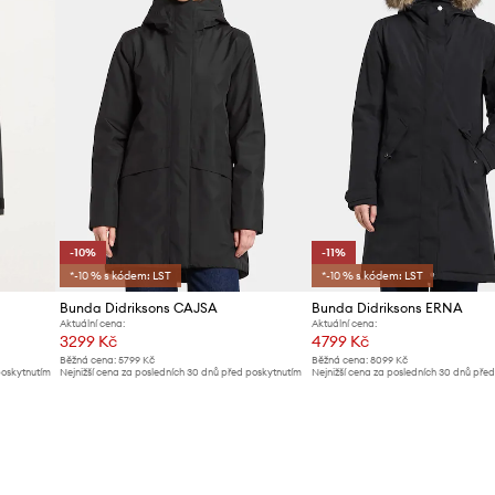
-10%
-11%
*-10 % s kódem: LST
*-10 % s kódem: LST
Bunda Didriksons CAJSA
Bunda Didriksons ERNA
Aktuální cena:
Aktuální cena:
3299 Kč
4799 Kč
Běžná cena:
5799 Kč
Běžná cena:
8099 Kč
poskytnutím
Nejnižší cena za posledních 30 dnů před poskytnutím
Nejnižší cena za posledních 30 dnů pře
slevy:
3699 Kč
slevy:
5399 Kč