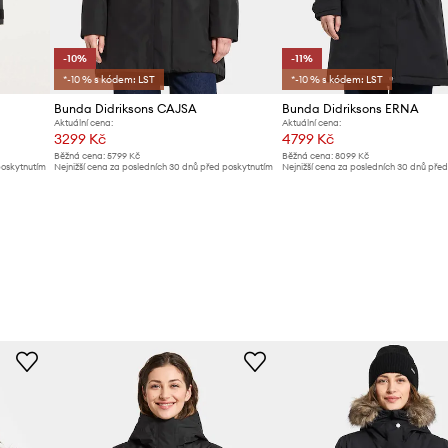
-10%
-11%
*-10 % s kódem: LST
*-10 % s kódem: LST
Bunda Didriksons CAJSA
Bunda Didriksons ERNA
Aktuální cena:
Aktuální cena:
3299 Kč
4799 Kč
Běžná cena:
5799 Kč
Běžná cena:
8099 Kč
poskytnutím
Nejnižší cena za posledních 30 dnů před poskytnutím
Nejnižší cena za posledních 30 dnů pře
slevy:
3699 Kč
slevy:
5399 Kč