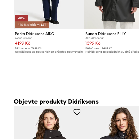
-10%
*-10 % s kódem: LST
Parka Didriksons AIKO
Bunda Didriksons ELLY
Aktuální cena:
Aktuální cena:
4199 Kč
1399 Kč
Běžná cena:
7499 Kč
Běžná cena:
2499 Kč
Nejnižší cena za posledních 30 dnů před poskytnutím
Nejnižší cena za posledních 30 dnů před 
slevy:
4699 Kč
slevy:
1499 Kč
Objevte produkty Didriksons