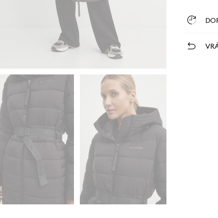
DO
VRÁ