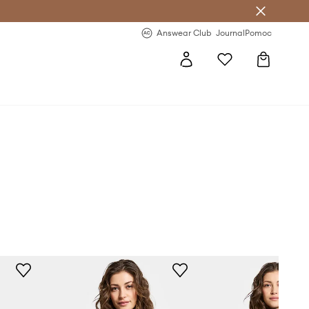
Answear Club
- 20 % na první objednávku
Answear Club
Journal
Pomoc