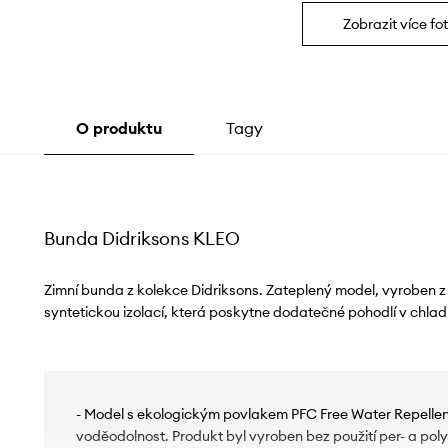
Zobrazit více fot
O produktu
Tagy
Bunda Didriksons KLEO
Zimní bunda z kolekce Didriksons. Zateplený model, vyroben z
syntetickou izolací, která poskytne dodatečné pohodlí v chlad
- Model s ekologickým povlakem PFC Free Water Repellent,
voděodolnost. Produkt byl vyroben bez použití per- a pol