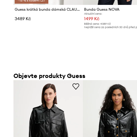
*-15 % s kódem: LST
Guess krátká bunda dámská CLAUDIE
Bunda Guess NOVA
Aktuální cena:
3489 Kč
1499 Kč
Běžná cena:
4389 Kč
Nejnižší cena za posledních 30 dnů před 
slevy:
1599 Kč
Objevte produkty Guess