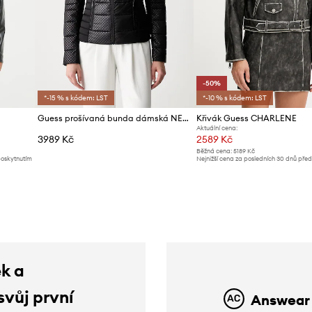
-50%
*-15 % s kódem: LST
*-10 % s kódem: LST
Guess prošívaná bunda dámská NEW VONA
Křivák Guess CHARLENE
Aktuální cena:
3989 Kč
2589 Kč
Běžná cena:
5189 Kč
poskytnutím
Nejnižší cena za posledních 30 dnů pře
slevy:
5189 Kč
ek a
svůj první
Answear