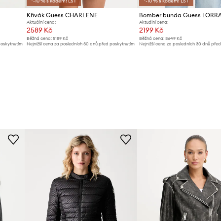
*-10 % s kódem: LST
*-10 % s kódem: LST
Křivák Guess CHARLENE
Bomber bunda Guess LORR
Aktuální cena:
Aktuální cena:
2589 Kč
2199 Kč
Běžná cena:
5189 Kč
Běžná cena:
3649 Kč
poskytnutím
Nejnižší cena za posledních 30 dnů před poskytnutím
Nejnižší cena za posledních 30 dnů pře
slevy:
5189 Kč
slevy:
2499 Kč