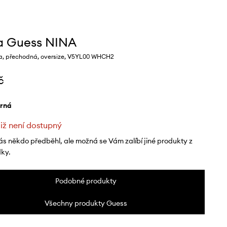
a Guess NINA
a, přechodná, oversize, V5YL00 WHCH2
č
erná
již není dostupný
ás někdo předběhl, ale možná se Vám zalíbí jiné produkty z
dky.
Podobné produkty
Všechny produkty Guess