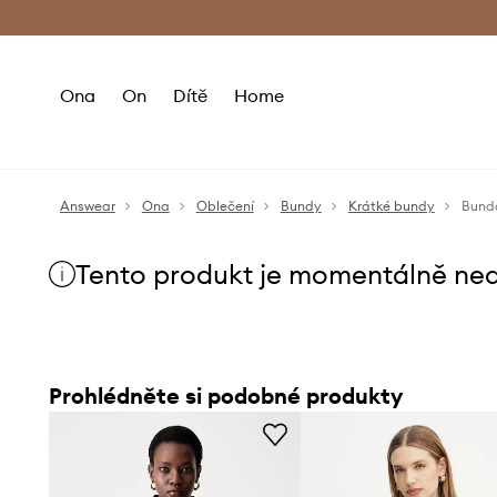
Premium Fashion Benefits
Doručení a vr
Ona
On
Dítě
Home
Answear
Ona
Oblečení
Bundy
Krátké bundy
Bund
Tento produkt je momentálně ne
Prohlédněte si podobné produkty