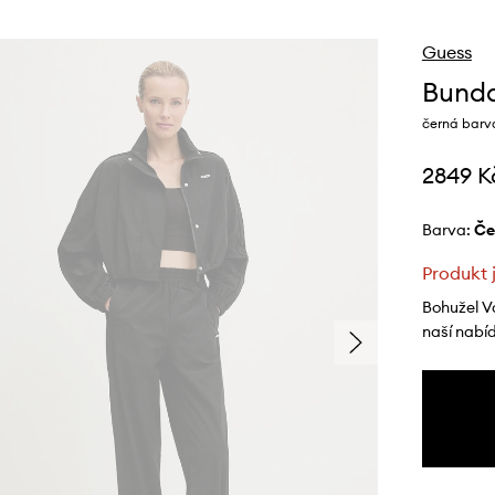
Guess
Bund
černá barv
2849 K
Barva:
č
Produkt 
Bohužel V
naší nabí