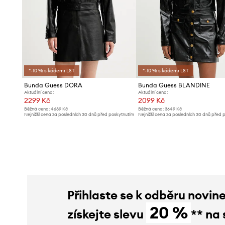
*-10 % s kódem: LST
*-10 % s kódem: LST
Bunda Guess DORA
Bunda Guess BLANDINE
Aktuální cena:
Aktuální cena:
2299 Kč
2099 Kč
Běžná cena:
4689 Kč
Běžná cena:
3649 Kč
Nejnižší cena za posledních 30 dnů před poskytnutím
Nejnižší cena za posledních 30 dnů před 
slevy:
2499 Kč
slevy:
2299 Kč
Přihlaste se k odběru novin
20 %
získejte slevu
** na 