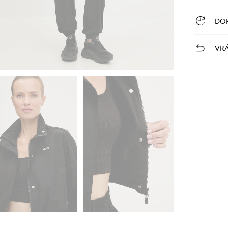
DO
VRÁ