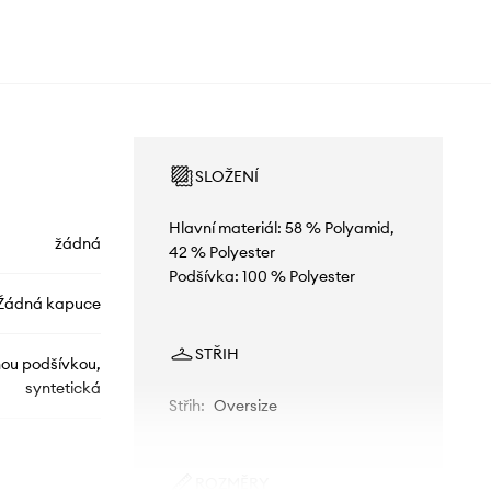
SLOŽENÍ
Hlavní materiál: 58 % Polyamid,
žádná
42 % Polyester
Podšívka: 100 % Polyester
Žádná kapuce
STŘIH
nou podšívkou,
syntetická
Střih
:
Oversize
ROZMĚRY