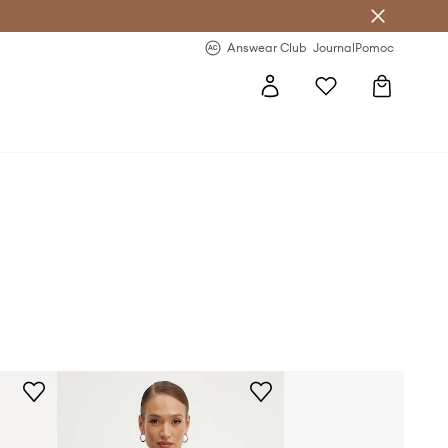
Answear Club
- 20 % na první objednávku
Answear Club
Journal
Pomoc