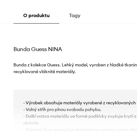
O produktu
Tagy
Bunda Guess NINA
Bunda z kolekce Guess. Lehký model, vyroben z hladké tkani
recyklované vláknité materiály.
- Výrobek obsahuje materiály vyrobené z recyklovaných 
- Volný střih pro plnou svobodu pohybu.
- Další vrstva materiálu ve formě podšívky zvyšuje krytí a
aktivitě.
- Zvýšený límec poskytuje dodatečnou ochranu před chl
- Zapínání na zip po celé délce s klopou zapínanou na pat