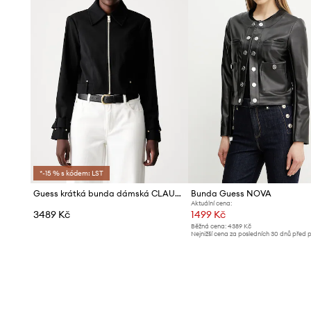
*-15 % s kódem: LST
Guess krátká bunda dámská CLAUDIE
Bunda Guess NOVA
Aktuální cena:
3489 Kč
1499 Kč
Běžná cena:
4389 Kč
Nejnižší cena za posledních 30 dnů před 
slevy:
1599 Kč