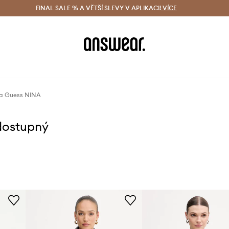
ácení zdarma (od 1800 Kč)
FINAL SALE % A VĚTŠÍ SLEVY V APLIKACI!
Doručení i do 24 h
VÍCE
Ušetřete s 
a Guess NINA
dostupný