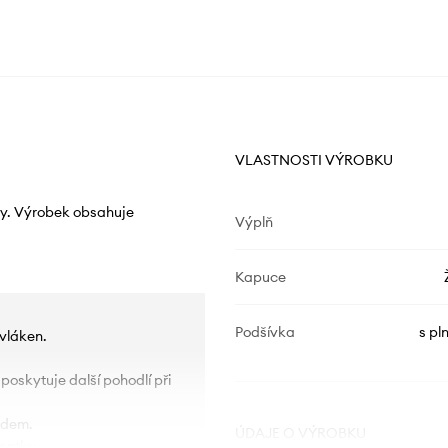
VLASTNOSTI VÝROBKU
ny. Výrobek obsahuje
Výplň
Kapuce
Podšívka
s pl
vláken.
 poskytuje další pohodlí při
adem.
ÚDAJE O VÝROBKU
entky.