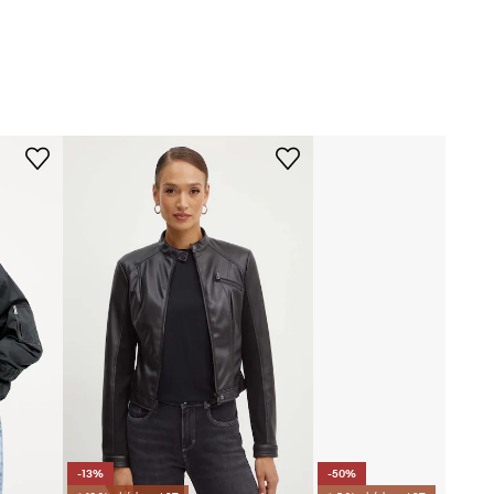
Modelka na fotografii je 175 cm
5YL00.WHCH2
vysoká a má na sobě velikost S
Standardní velikost
černá
Doporučujeme zvolit velikost, kterou
běžně nosíte.
Guess
Tabulka velikosti
-13%
-50%