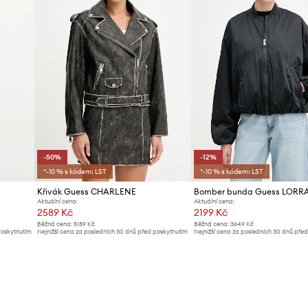
-50%
-12%
*-10 % s kódem: LST
*-10 % s kódem: LST
Křivák Guess CHARLENE
Bomber bunda Guess LORR
Aktuální cena:
Aktuální cena:
2589 Kč
2199 Kč
Běžná cena:
5189 Kč
Běžná cena:
3649 Kč
poskytnutím
Nejnižší cena za posledních 30 dnů před poskytnutím
Nejnižší cena za posledních 30 dnů pře
slevy:
5189 Kč
slevy:
2499 Kč