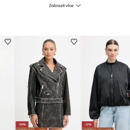
Zobrazit více
st.
Kód výrobce
V
Barva
Značka
Výrobce
ID produktu
-50%
-12%