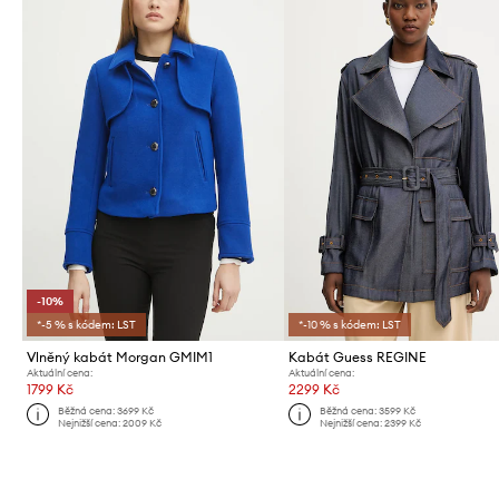
-10%
*-5 % s kódem: LST
*-10 % s kódem: LST
Vlněný kabát Morgan GMIM1
Kabát Guess REGINE
Aktuální cena:
Aktuální cena:
1799 Kč
2299 Kč
Běžná cena:
3699 Kč
Běžná cena:
3599 Kč
Nejnižší cena:
2009 Kč
Nejnižší cena:
2399 Kč