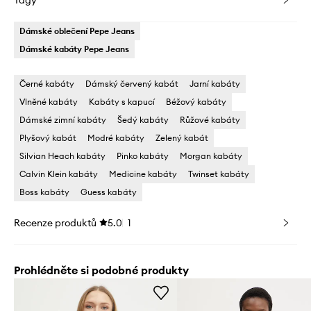
Tagy
Dámské oblečení Pepe Jeans
Dámské kabáty Pepe Jeans
Černé kabáty
Dámský červený kabát
Jarní kabáty
Vlněné kabáty
Kabáty s kapucí
Béžový kabáty
Dámské zimní kabáty
Šedý kabáty
Růžové kabáty
Plyšový kabát
Modré kabáty
Zelený kabát
Silvian Heach kabáty
Pinko kabáty
Morgan kabáty
Calvin Klein kabáty
Medicine kabáty
Twinset kabáty
Boss kabáty
Guess kabáty
Recenze produktů
5.0
1
Prohlédněte si podobné produkty