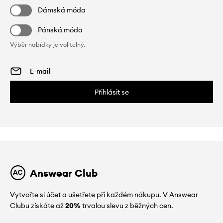
Dámská móda
Pánská móda
Výběr nabídky je volitelný.
Přihlásit se
Answear Club
Vytvořte si účet a ušetřete při každém nákupu. V Answear
Clubu získáte až
20%
trvalou slevu z běžných cen.