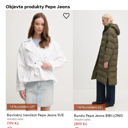
Objevte produkty Pepe Jeans
*-5 % s kódem: LST
*-10 % s kódem: LST
Bavlněný trenčkot Pepe Jeans SUE
Bunda Pepe Jeans BIBI LONG
Aktuální cena:
Aktuální cena:
1799 Kč
2899 Kč