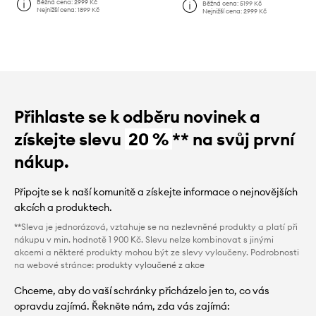
Běžná cena:
2999 Kč
Běžná cena:
5199 Kč
Nejnižší cena:
1899 Kč
Nejnižší cena:
2999 Kč
Přihlaste se k odběru novinek a
získejte slevu
20 %
** na svůj první
nákup.
Připojte se k naší komunitě a získejte informace o nejnovějších
akcích a produktech.
**Sleva je jednorázová, vztahuje se na nezlevněné produkty a platí při
nákupu v min. hodnotě 1 900 Kč. Slevu nelze kombinovat s jinými
akcemi a některé produkty mohou být ze slevy vyloučeny. Podrobnosti
na webové stránce:
produkty vyloučené z akce
Chceme, aby do vaší schránky přicházelo jen to, co vás
opravdu zajímá. Řekněte nám, zda vás zajímá: