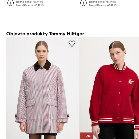
Běžná cena:
7399 Kč
Běžná cena:
7599 Kč
Nejnižší cena:
6099 Kč
Nejnižší cena:
4899 Kč
Objevte produkty Tommy Hilfiger
-10%