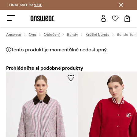
FINAL SALE %!
VÍCE
Ušetřete s Answear Club
Answear
Ona
Oblečení
Bundy
Krátké bundy
Bunda Tomm
Tento produkt je momentálně nedostupný
Prohlédněte si podobné produkty