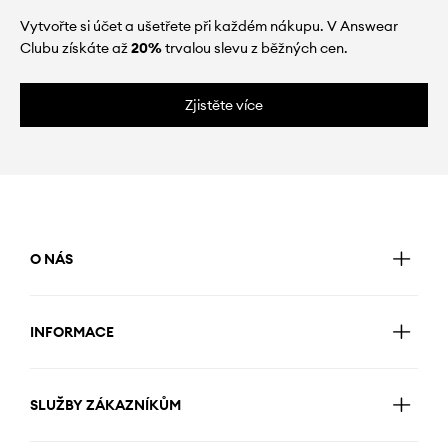
Vytvořte si účet a ušetřete při každém nákupu. V Answear
Clubu získáte až
20%
trvalou slevu z běžných cen.
Zjistěte více
O NÁS
INFORMACE
SLUŽBY ZÁKAZNÍKŮM