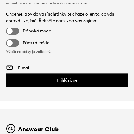
na webové stránce:
produkty vyloučené z akce
Chceme, aby do vaší schránky přicházelo jen to, co vás
opravdu zajímá. Řekněte nám, zda vás zajímá:
Dámská móda
Pánská móda
Výběr nabídky je volitelný.
Přihlásit se
Answear Club