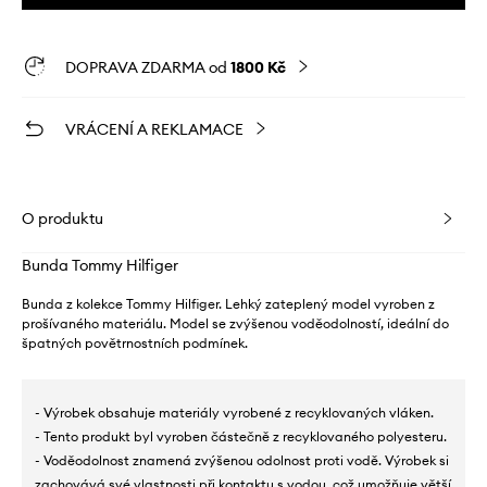
DOPRAVA ZDARMA od
1800 Kč
VRÁCENÍ A REKLAMACE
O produktu
Bunda Tommy Hilfiger
Bunda z kolekce Tommy Hilfiger. Lehký zateplený model vyroben z
prošívaného materiálu. Model se zvýšenou voděodolností, ideální do
špatných povětrnostních podmínek.
- Výrobek obsahuje materiály vyrobené z recyklovaných vláken.
- Tento produkt byl vyroben částečně z recyklovaného polyesteru.
- Voděodolnost znamená zvýšenou odolnost proti vodě. Výrobek si
zachovává své vlastnosti při kontaktu s vodou, což umožňuje větší