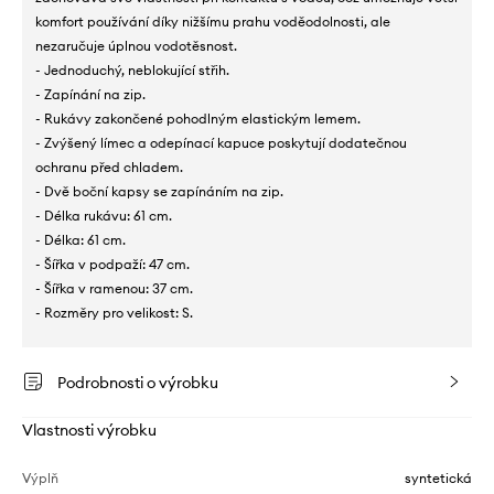
komfort používání díky nižšímu prahu voděodolnosti, ale
nezaručuje úplnou vodotěsnost.
- Jednoduchý, neblokující střih.
- Zapínání na zip.
- Rukávy zakončené pohodlným elastickým lemem.
- Zvýšený límec a odepínací kapuce poskytují dodatečnou
ochranu před chladem.
- Dvě boční kapsy se zapínáním na zip.
- Délka rukávu: 61 cm.
- Délka: 61 cm.
- Šířka v podpaží: 47 cm.
- Šířka v ramenou: 37 cm.
- Rozměry pro velikost: S.
Podrobnosti o výrobku
Vlastnosti výrobku
Výplň
syntetická