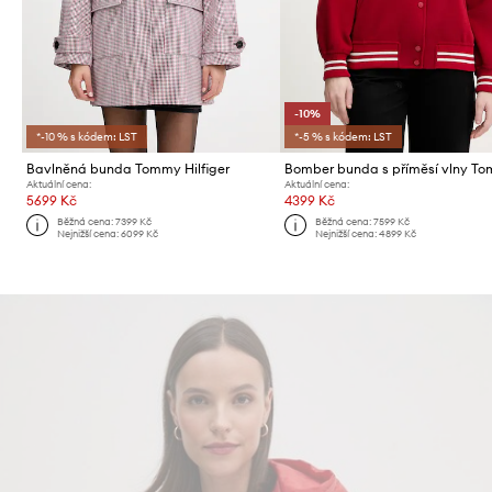
-10%
*-10 % s kódem: LST
*-5 % s kódem: LST
Bavlněná bunda Tommy Hilfiger
Aktuální cena:
Aktuální cena:
5699 Kč
4399 Kč
Běžná cena:
7399 Kč
Běžná cena:
7599 Kč
Nejnižší cena:
6099 Kč
Nejnižší cena:
4899 Kč