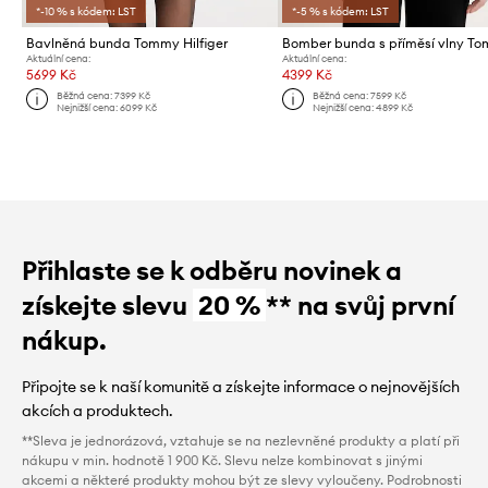
*-10 % s kódem: LST
*-5 % s kódem: LST
Bavlněná bunda Tommy Hilfiger
Aktuální cena:
Aktuální cena:
5699 Kč
4399 Kč
Běžná cena:
7399 Kč
Běžná cena:
7599 Kč
Nejnižší cena:
6099 Kč
Nejnižší cena:
4899 Kč
Přihlaste se k odběru novinek a
získejte slevu
20 %
** na svůj první
nákup.
Připojte se k naší komunitě a získejte informace o nejnovějších
akcích a produktech.
**Sleva je jednorázová, vztahuje se na nezlevněné produkty a platí při
nákupu v min. hodnotě 1 900 Kč. Slevu nelze kombinovat s jinými
akcemi a některé produkty mohou být ze slevy vyloučeny. Podrobnosti