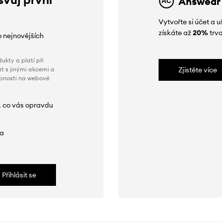
Answear
Vytvořte si účet a
získáte až
20%
trva
o nejnovějších
ukty a platí při
t s jinými akcemi a
Zjistěte více
obnosti na webové
, co vás opravdu
da
Přihlásit se