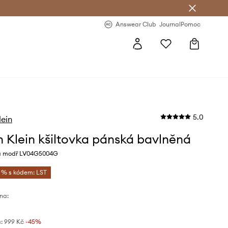
Answear Club
- 20 % na první objednávku
Answear Club
Journal
Pomoc
5.0
lein
n Klein kšiltovka pánská bavlněná
á modř LV04G5004G
5 % s kódem: LST
na:
:
999 Kč
-45%