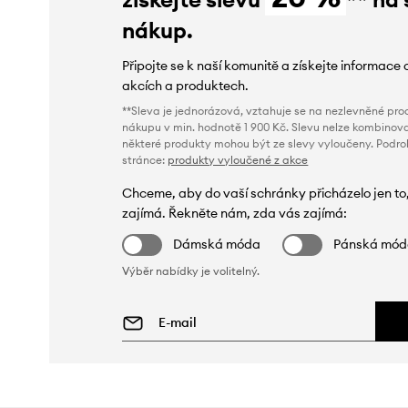
nákup.
Připojte se k naší komunitě a získejte informace 
akcích a produktech.
**Sleva je jednorázová, vztahuje se na nezlevněné prod
nákupu v min. hodnotě 1 900 Kč. Slevu nelze kombinova
některé produkty mohou být ze slevy vyloučeny. Podr
stránce:
produkty vyloučené z akce
Chceme, aby do vaší schránky přicházelo jen to
zajímá. Řekněte nám, zda vás zajímá:
Dámská móda
Pánská mó
Výběr nabídky je volitelný.