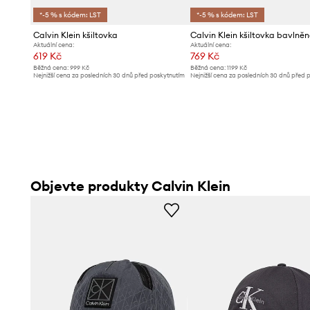
*-5 % s kódem: LST
*-5 % s kódem: LST
Calvin Klein kšiltovka
Calvin Klein kšiltovka bavlně
Aktuální cena:
Aktuální cena:
619 Kč
769 Kč
Běžná cena:
999 Kč
Běžná cena:
1199 Kč
Nejnižší cena za posledních 30 dnů před poskytnutím
Nejnižší cena za posledních 30 dnů před 
slevy:
649 Kč
slevy:
799 Kč
Objevte produkty Calvin Klein