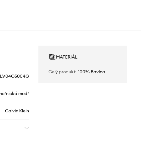
MATERIÁL
Celý produkt
:
100% Bavlna
LV04G5004G
ořnická modř
Calvin Klein