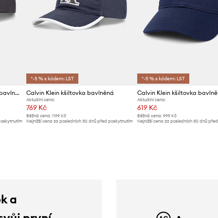
*-5 % s kódem: LST
*-5 % s kódem: LST
Calvin Klein kšiltovka pánská bavlněná
Calvin Klein kšiltovka bavlněná
Calvin Klein kšiltovka bavln
Aktuální cena:
Aktuální cena:
769 Kč
619 Kč
Běžná cena:
1199 Kč
Běžná cena:
999 Kč
poskytnutím
Nejnižší cena za posledních 30 dnů před poskytnutím
Nejnižší cena za posledních 30 dnů pře
slevy:
799 Kč
slevy:
649 Kč
ek a
svůj první