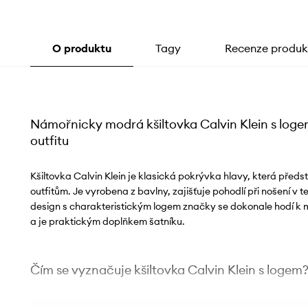
O produktu
Tagy
Recenze produk
Námořnicky modrá kšiltovka Calvin Klein s logem
outfitu
Kšiltovka Calvin Klein je klasická pokrývka hlavy, která před
outfitům. Je vyrobena z bavlny, zajišťuje pohodlí při nošení v te
design s charakteristickým logem značky se dokonale hodí k 
a je praktickým doplňkem šatníku.
Čím se vyznačuje kšiltovka Calvin Klein s logem