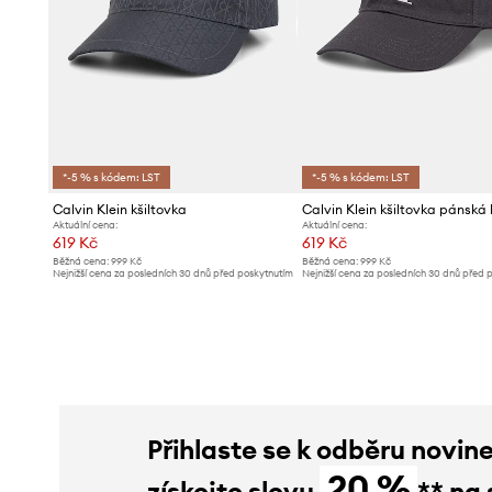
*-5 % s kódem: LST
*-5 % s kódem: LST
Calvin Klein kšiltovka
Aktuální cena:
Aktuální cena:
619 Kč
619 Kč
Běžná cena:
999 Kč
Běžná cena:
999 Kč
Nejnižší cena za posledních 30 dnů před poskytnutím
Nejnižší cena za posledních 30 dnů před 
slevy:
649 Kč
slevy:
649 Kč
Přihlaste se k odběru novin
20 %
získejte slevu
** na 