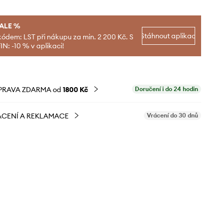
SALE %
Stáhnout aplikaci
kódem: LST při nákupu za min. 2 200 Kč. S
N: -10 % v aplikaci!
PRAVA ZDARMA od
1800 Kč
Doručení i do 24 hodin
CENÍ A REKLAMACE
Vrácení do 30 dnů