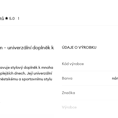
tů
5.0
1
 – univerzální doplněk k
ÚDAJE O VÝROBKU
Kód výrobce
stavuje stylový doplněk k mnoha
plejších dnech. Její univerzální
Barva
nám
městskému a sportovnímu stylu
Značka
?
Výrobce