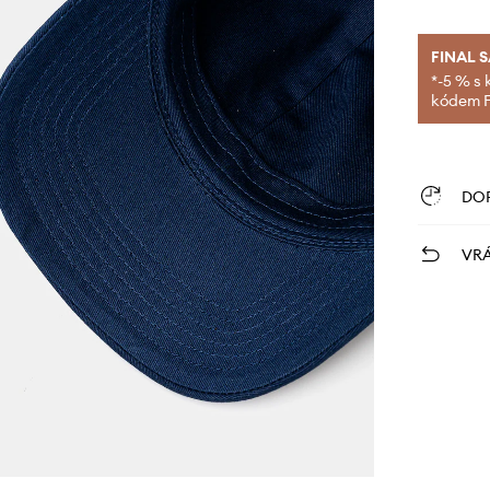
FINAL 
*-5 % s 
kódem FI
DO
VRÁ