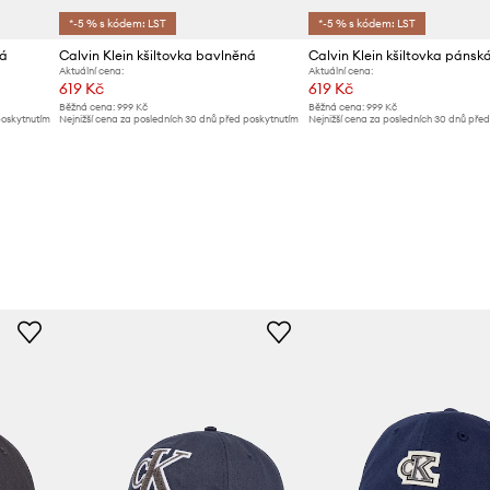
*-5 % s kódem: LST
*-5 % s kódem: LST
ná
Calvin Klein kšiltovka bavlněná
Aktuální cena:
Aktuální cena:
619 Kč
619 Kč
Běžná cena:
999 Kč
Běžná cena:
999 Kč
poskytnutím
Nejnižší cena za posledních 30 dnů před poskytnutím
Nejnižší cena za posledních 30 dnů pře
slevy:
649 Kč
slevy:
649 Kč