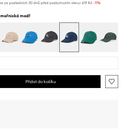
na za posledních 30 dnů před poskytnutím slevy:
619 Kč
 -11%
ámořnická modř
Přidat do košíku