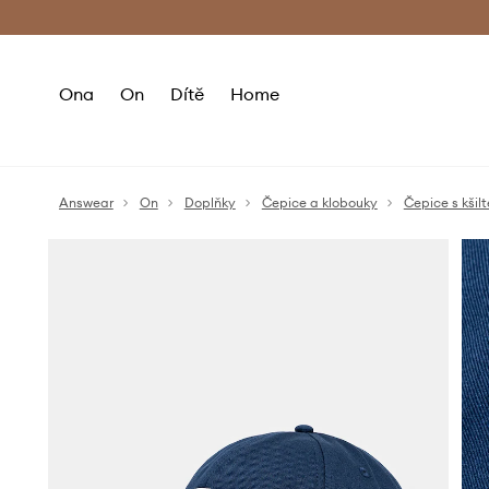
Premium Fashion Benefits
Doručení a vr
Ona
On
Dítě
Home
Answear
On
Doplňky
Čepice a klobouky
Čepice s kšilt