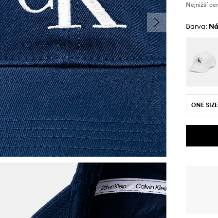
Nejnižší ce
Barva:
n
ONE SIZE