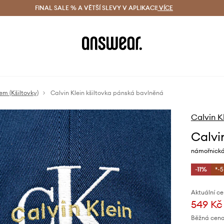
ácení zdarma (od 1800 Kč)
FINAL SALE % A VĚTŠÍ SLEVY V APLIKACI!
Doručení i do 24 h
VÍCE
Ušetřete s 
em (Kšiltovky)
Calvin Klein kšiltovka pánská bavlněná
Calvin K
Calvi
námořnick
-11%
*-
Aktuální ce
549 Kč
Běžná cena