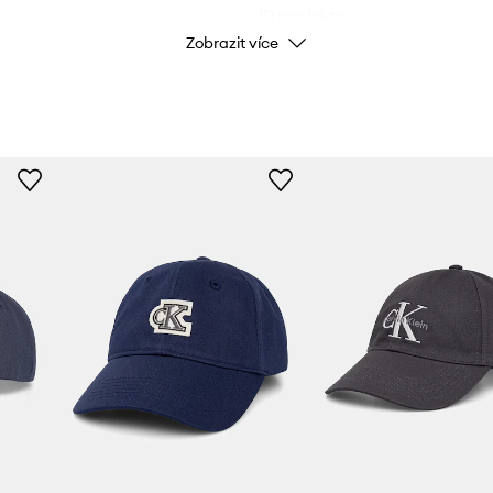
ID produktu
Zobrazit více
osti pokožky
během aktivit
tfity
st a módní akcent
 vzduchu