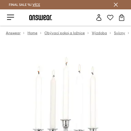
FINAL SALE %!
VÍCE
Ušetřete s Answear Club
Answear
Home
Obývací pokoj a ložnice
Výzdoba
Svícny