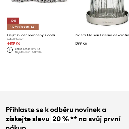
-10%
*-10 % s kódem: LST
Gejst svícen vyrobený z oceli
Aktuální cena:
4409 Kč
1099 Kč
Běžná cena:
4899 Kč
Nejnižší cena:
4899 Kč
Přihlaste se k odběru novinek a
získejte slevu
20 %
** na svůj první
nákup.