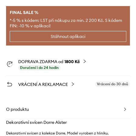
FINAL SALE %
*-5 % s kódem: LST při nákupu za min. 2 200 Kč. S kódem
FIN: -10 % v aplikaci!
Stáhnout aplikaci
DOPRAVA ZDARMA od
1800 Kč
Doručení i do 24 hodin
VRÁCENÍ A REKLAMACE
Vrácení do 30 dnů
O produktu
Dekorativní svícen Dorre Alster
Dekorativní svícen z kolekce Dorre. Model vyroben z hliníku.