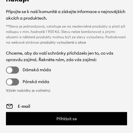
Připojte se k naší komunitě a získejte informace o nejnovějších
akcích a produktech.
**Sleva je jednorázová, vztahuje se na nezlevněné produkty a platí při
nákupu v min. hodnotě 1 900 Kč. Slevu nelze kombinovat s jinými
akcemi a některé produkty mohou být ze slevy vyloučeny. Podrobnosti
na webové stránce:
produkty vyloučené z akce
Chceme, aby do vaší schránky přicházelo jen to, co vás
opravdu zajímá. Řekněte nám, zda vás zajímá:
Dámská móda
Pánská móda
Výběr nabídky je volitelný.
Přihlásit se