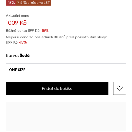
-15%
*-5 % s kódem: LST
Aktuální cena:
1009 Kč
Běžná cena:
1199 Kč
-15%
Nejnižší cena za posledních 30 dnů před poskytnutím slevy:
1199 Kč
 -15%
Barva:
šedá
ONE SIZE
Přidat do košíku