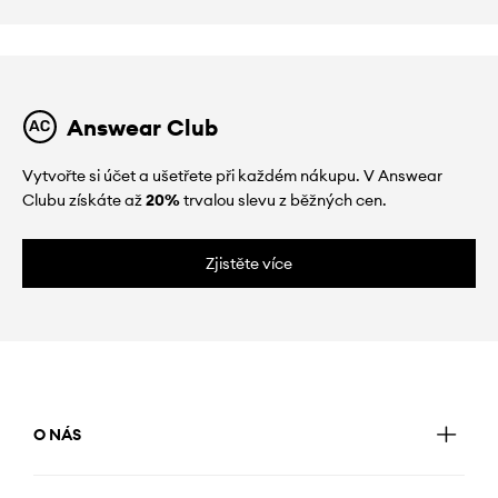
Answear Club
Vytvořte si účet a ušetřete při každém nákupu. V Answear
Clubu získáte až
20%
trvalou slevu z běžných cen.
Zjistěte více
O NÁS