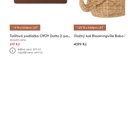
*-5 % s kódem: LST
*-25 % s kódem: LST
Talířová podložka OYOY Dotto 2-pack
Aktuální cena:
619 Kč
4099 Kč
Běžná cena:
879 Kč
Nejnižší cena:
649 Kč