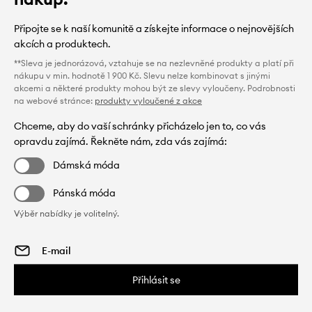
Připojte se k naší komunitě a získejte informace o nejnovějších
akcích a produktech.
**Sleva je jednorázová, vztahuje se na nezlevněné produkty a platí při
nákupu v min. hodnotě 1 900 Kč. Slevu nelze kombinovat s jinými
akcemi a některé produkty mohou být ze slevy vyloučeny. Podrobnosti
na webové stránce:
produkty vyloučené z akce
Chceme, aby do vaší schránky přicházelo jen to, co vás
opravdu zajímá. Řekněte nám, zda vás zajímá:
Dámská móda
Pánská móda
Výběr nabídky je volitelný.
Přihlásit se