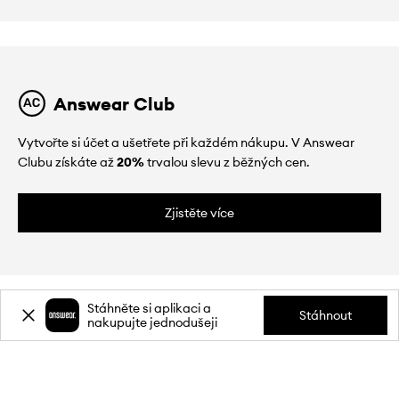
Answear Club
Vytvořte si účet a ušetřete při každém nákupu. V Answear
Clubu získáte až
20%
trvalou slevu z běžných cen.
Zjistěte více
Stáhněte si aplikaci a
Stáhnout
nakupujte jednodušeji
O NÁS