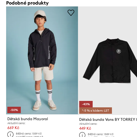
Podobné produkty
-43%
-50%
*-5 % s kódem: LST
Dětská bunda Mayoral
Dětská bunda Vans BY TORREY I
Aktuální cena:
Aktuální cena:
669 Kč
449 Kč
Běžná cena:
1339 Kč
Běžná cena:
1589 Kč
Nejnižší cena:
1339 Kč