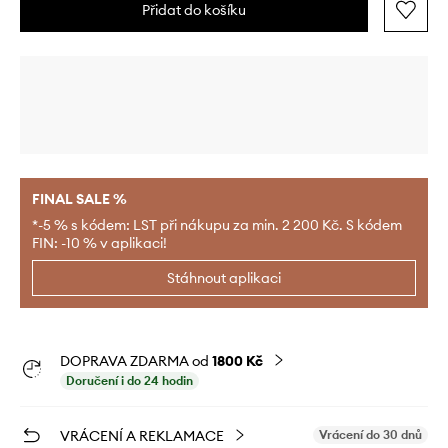
Přidat do košíku
FINAL SALE %
*-5 % s kódem: LST při nákupu za min. 2 200 Kč. S kódem
FIN: -10 % v aplikaci!
Stáhnout aplikaci
DOPRAVA ZDARMA od
1800 Kč
Doručení i do 24 hodin
VRÁCENÍ A REKLAMACE
Vrácení do 30 dnů