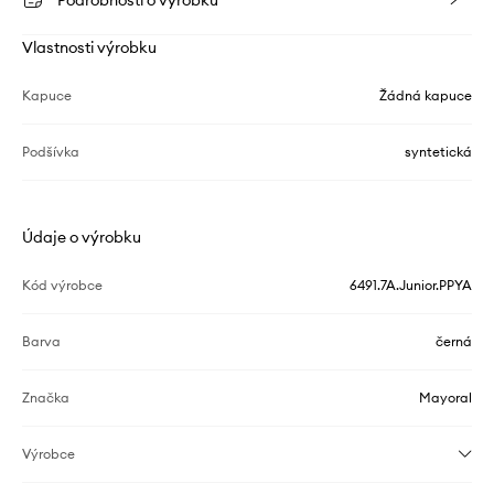
Podrobnosti o výrobku
Vlastnosti výrobku
Kapuce
Žádná kapuce
Podšívka
syntetická
Údaje o výrobku
Kód výrobce
6491.7A.Junior.PPYA
Barva
černá
Značka
Mayoral
Výrobce