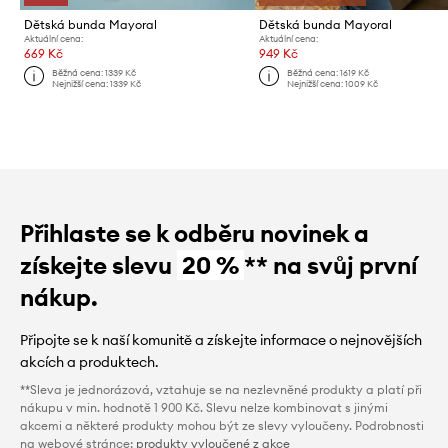
Dětská bunda Mayoral
Dětská bunda Mayoral
Aktuální cena:
Aktuální cena:
669 Kč
949 Kč
Běžná cena:
1339 Kč
Běžná cena:
1619 Kč
Nejnižší cena:
1339 Kč
Nejnižší cena:
1009 Kč
Přihlaste se k odběru novinek a
získejte slevu
20 %
** na svůj první
nákup.
Připojte se k naší komunitě a získejte informace o nejnovějších
akcích a produktech.
**Sleva je jednorázová, vztahuje se na nezlevněné produkty a platí při
nákupu v min. hodnotě 1 900 Kč. Slevu nelze kombinovat s jinými
akcemi a některé produkty mohou být ze slevy vyloučeny. Podrobnosti
na webové stránce:
produkty vyloučené z akce