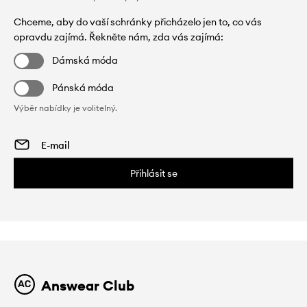
Chceme, aby do vaší schránky přicházelo jen to, co vás
opravdu zajímá. Řekněte nám, zda vás zajímá:
Dámská móda
Pánská móda
Výběr nabídky je volitelný.
Přihlásit se
Answear Club