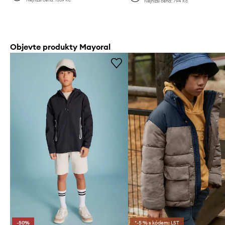
Nejnižší cena:
794 Kč
Objevte produkty Mayoral
-50%
*-5 % s kódem: LST