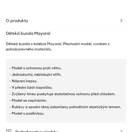
O produktu
Dětská bunda Mayoral
Dětská bunda z kolekce Mayoral. Přechodní model, vyroben z
jednobarevného materiálu.
- Model s ochranou proti větru.
- Jednoduchý, neblokující střih.
- Náprsní kapsy.
- V přední části kapsička.
- Zvýšený límec poskytuje dodatečnou ochranu před chladem.
- Model se zapínáním.
- Rukávy a spodní okraj zakončeny pohodlným elastickým lemem.
- Model s podšívkou.