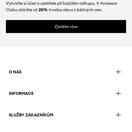
Vytvořte si účet a ušetřete při každém nákupu. V Answear
Clubu získáte až
20%
trvalou slevu z běžných cen.
Zjistěte více
O NÁS
INFORMACE
SLUŽBY ZÁKAZNÍKŮM