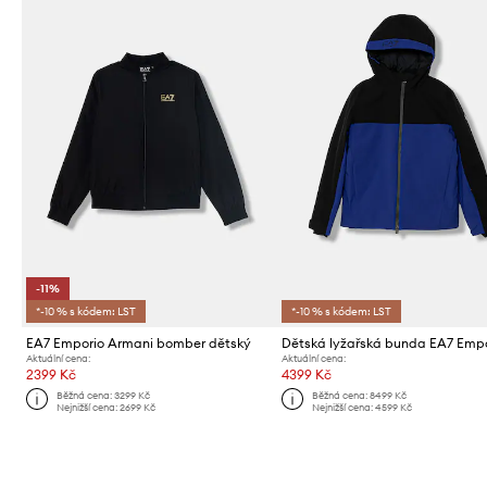
-11%
*-10 % s kódem: LST
*-10 % s kódem: LST
EA7 Emporio Armani bomber dětský
Aktuální cena:
Aktuální cena:
2399 Kč
4399 Kč
Běžná cena:
3299 Kč
Běžná cena:
8499 Kč
Nejnižší cena:
2699 Kč
Nejnižší cena:
4599 Kč