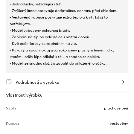
- Jednoduchý, neblokující střih.
- Zvýšený límec poskytuje dodatečnou ochranu před chladem.
- Vestavěná kapuce poskytuje extra teplo a krytí, když to
potřebujete.
- Model vybavený ochranou brady.
- Zapínání na zip po celé délce s vnitřní klopou.
- Dvě boční kapsy se zapínáním na zip.
- Rukávy a spodní okraj jsou zakončeny pružným lemem, díky
kterému oděv lépe přiléhá k tělu a snadno se obléká.
- Model lze snadno složit a zabalit do přiloženého sáčku.
Podrobnosti o výrobku
Vlastnosti výrobku
Výplň
prachové peří
Kapuce
vestavěný