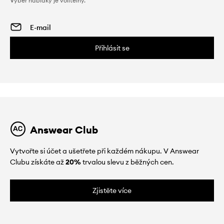
Výběr nabídky je volitelný.
Přihlásit se
Answear Club
Vytvořte si účet a ušetřete při každém nákupu. V Answear
Clubu získáte až
20%
trvalou slevu z běžných cen.
Zjistěte více