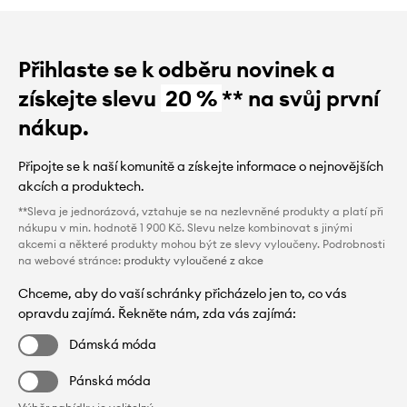
Přihlaste se k odběru novinek a
získejte slevu
20 %
** na svůj první
nákup.
Připojte se k naší komunitě a získejte informace o nejnovějších
akcích a produktech.
**Sleva je jednorázová, vztahuje se na nezlevněné produkty a platí při
nákupu v min. hodnotě 1 900 Kč. Slevu nelze kombinovat s jinými
akcemi a některé produkty mohou být ze slevy vyloučeny. Podrobnosti
na webové stránce:
produkty vyloučené z akce
Chceme, aby do vaší schránky přicházelo jen to, co vás
opravdu zajímá. Řekněte nám, zda vás zajímá:
Dámská móda
Pánská móda