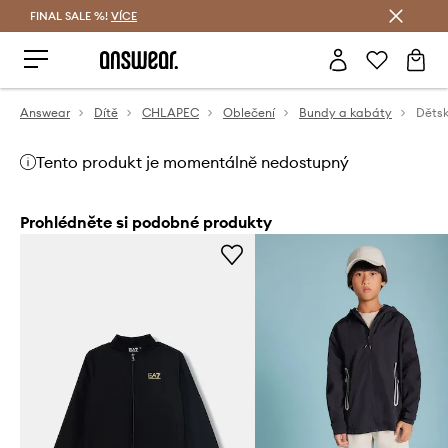
FINAL SALE %!
VÍCE
Ušetřete s Answear Club
Answear
Dítě
CHLAPEC
Oblečení
Bundy a kabáty
Tento produkt je momentálně nedostupný
Prohlédněte si podobné produkty