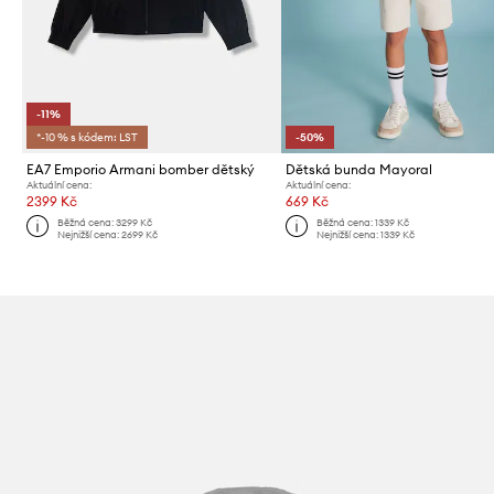
-11%
*-10 % s kódem: LST
-50%
EA7 Emporio Armani bomber dětský
Dětská bunda Mayoral
Aktuální cena:
Aktuální cena:
2399 Kč
669 Kč
Běžná cena:
3299 Kč
Běžná cena:
1339 Kč
Nejnižší cena:
2699 Kč
Nejnižší cena:
1339 Kč