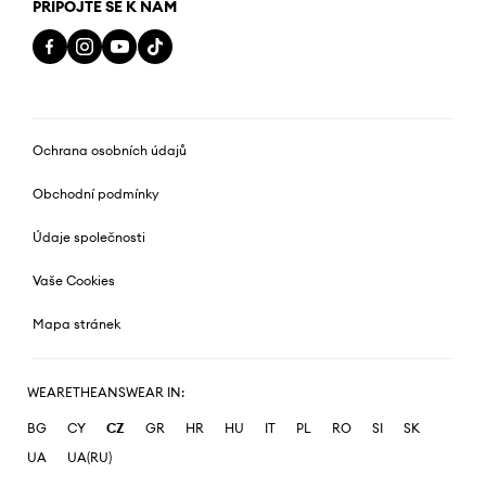
PŘIPOJTE SE K NÁM
Ochrana osobních údajů
Obchodní podmínky
Údaje společnosti
Vaše Cookies
Mapa stránek
WEARETHEANSWEAR IN:
BG
CY
CZ
GR
HR
HU
IT
PL
RO
SI
SK
UA
UA(RU)