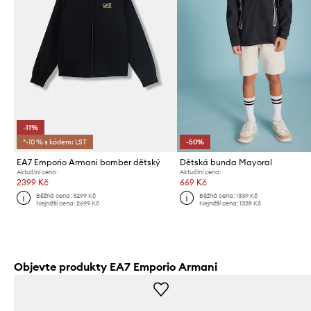
-11%
*-10 % s kódem: LST
-50%
EA7 Emporio Armani bomber dětský
Dětská bunda Mayoral
Aktuální cena:
Aktuální cena:
2399 Kč
669 Kč
Běžná cena:
3299 Kč
Běžná cena:
1339 Kč
Nejnižší cena:
2699 Kč
Nejnižší cena:
1339 Kč
Objevte produkty EA7 Emporio Armani