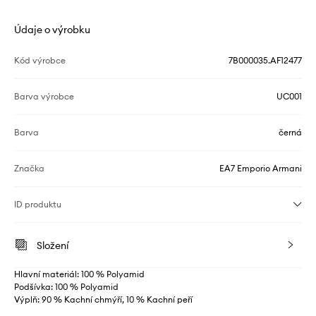
Údaje o výrobku
Kód výrobce
7B000035.AF12477
Barva výrobce
UC001
Barva
černá
Značka
EA7 Emporio Armani
ID produktu
Složení
Hlavní materiál: 100 % Polyamid
Podšívka: 100 % Polyamid
Výplň: 90 % Kachní chmýří, 10 % Kachní peří