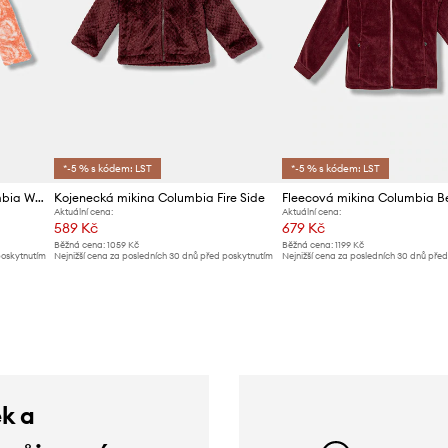
*-5 % s kódem: LST
*-5 % s kódem: LST
Dětská fleecová mikina Columbia West Bend
Kojenecká mikina Columbia Fire Side
Aktuální cena:
Aktuální cena:
589 Kč
679 Kč
Běžná cena:
1059 Kč
Běžná cena:
1199 Kč
poskytnutím
Nejnižší cena za posledních 30 dnů před poskytnutím
Nejnižší cena za posledních 30 dnů pře
slevy:
619 Kč
slevy:
709 Kč
ek a