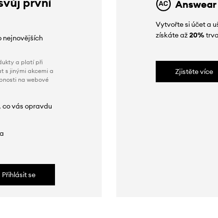
svůj první
Answear
Vytvořte si účet a
získáte až
20%
trva
o nejnovějších
ukty a platí při
t s jinými akcemi a
Zjistěte více
obnosti na webové
, co vás opravdu
da
Přihlásit se