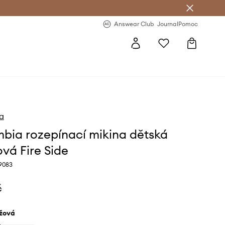
Answear Club
- 20 % na první objednávku
Answear Club
Journal
Pomoc
a
bia rozepínací mikina dětská
ová Fire Side
9083
č
éžová