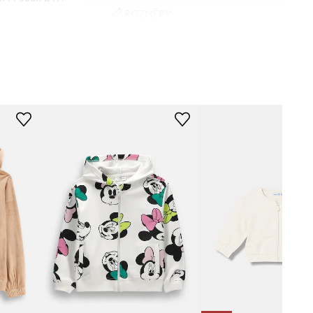
ROZMĚRY
192.Chalk
Délka
:
39 cm
Délka rukávu
:
37 cm
béžová
Šířka podpaží
:
31 cm
Měření uvedené pro výšku
:
104
cm
Columbia
Tabulka velikosti