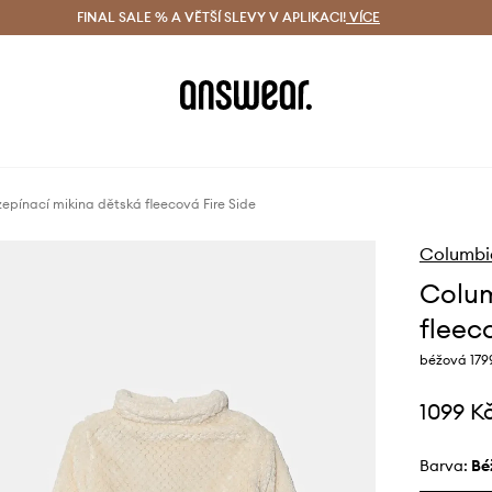
ácení zdarma (od 1800 Kč)
FINAL SALE % A VĚTŠÍ SLEVY V APLIKACI!
Doručení i do 24 h
VÍCE
Ušetřete s 
epínací mikina dětská fleecová Fire Side
Columbi
Colum
fleec
béžová 179
1099 K
Barva:
b