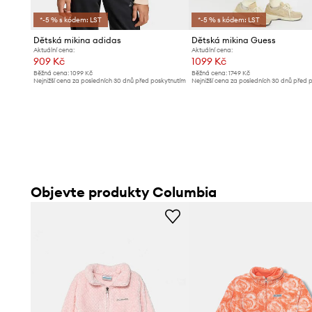
*-5 % s kódem: LST
*-5 % s kódem: LST
Dětská mikina adidas
Dětská mikina Guess
Aktuální cena:
Aktuální cena:
909 Kč
1099 Kč
Běžná cena:
1099 Kč
Běžná cena:
1749 Kč
Nejnižší cena za posledních 30 dnů před poskytnutím
Nejnižší cena za posledních 30 dnů před 
slevy:
989 Kč
slevy:
1129 Kč
Objevte produkty Columbia