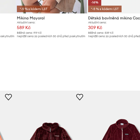
-16%
*-5 % s kódem: LST
*-5 % s kódem: LST
Mikina Mayoral
Dětská bavlněná mikina Cocc
Aktuální cena:
Aktuální cena:
589 Kč
309 Kč
Běžná cena:
919 Kč
Běžná cena:
539 Kč
poskytnutím
Nejnižší cena za posledních 30 dnů před poskytnutím
Nejnižší cena za posledních 30 dnů pře
slevy:
619 Kč
slevy:
369 Kč