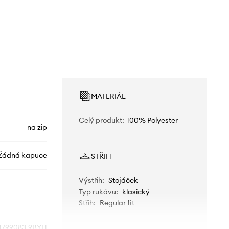
MATERIÁL
Celý produkt
:
100% Polyester
na zip
Žádná kapuce
STŘIH
Výstřih
:
Stojáček
Typ rukávu
:
klasický
Střih
:
Regular fit
1799083.9BYH