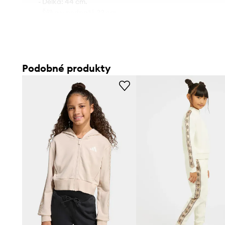
- Délka: 44 cm.
- Šířka v podpaží: 33 cm.
- Rozměry pro velikost: 116 cm.
Podobné produkty