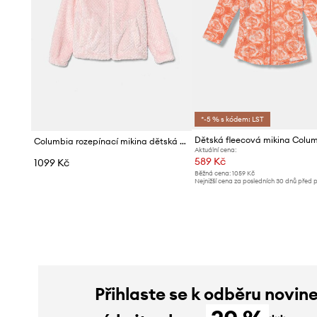
*-5 % s kódem: LST
Columbia rozepínací mikina dětská fleecová Fire Side
Aktuální cena:
589 Kč
1099 Kč
Běžná cena:
1059 Kč
Nejnižší cena za posledních 30 dnů před 
slevy:
619 Kč
Přihlaste se k odběru novin