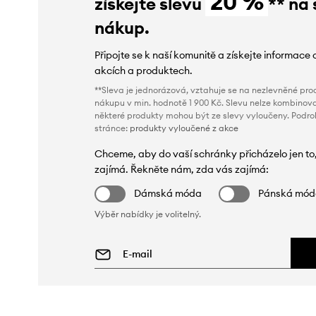
20 %
získejte slevu
** na 
nákup.
Připojte se k naší komunitě a získejte informace 
akcích a produktech.
**Sleva je jednorázová, vztahuje se na nezlevněné prod
nákupu v min. hodnotě 1 900 Kč. Slevu nelze kombinova
některé produkty mohou být ze slevy vyloučeny. Podr
stránce:
produkty vyloučené z akce
Chceme, aby do vaší schránky přicházelo jen to
zajímá. Řekněte nám, zda vás zajímá:
Dámská móda
Pánská mó
Výběr nabídky je volitelný.