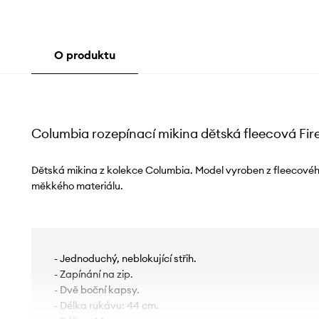
O produktu
Columbia rozepínací mikina dětská fleecová Fire
Dětská mikina z kolekce Columbia. Model vyroben z fleecovéh
měkkého materiálu.
- Jednoduchý, neblokující střih.
- Zapínání na zip.
- Dvě boční kapsy.
- Délka rukávu: 44 cm.