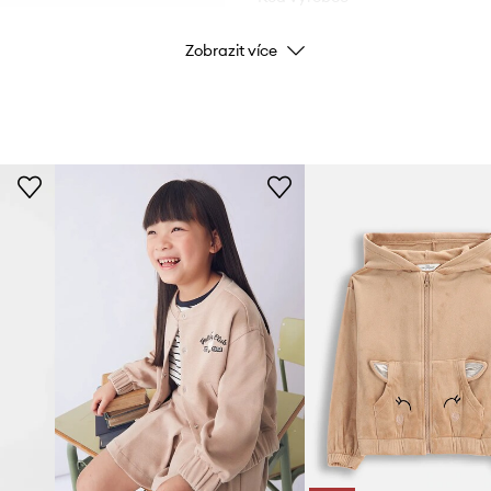
Zobrazit více
Barva výrobce
Barva
Značka
ID produktu