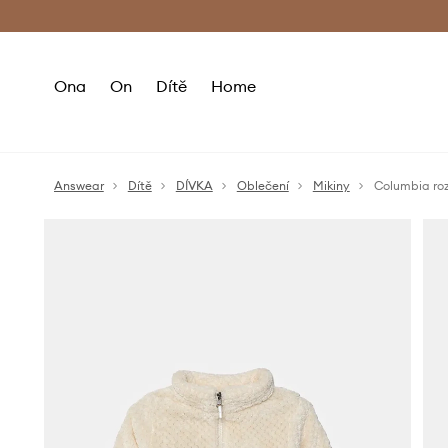
Premium Fashion Benefits
Doručení a vr
Ona
On
Dítě
Home
Answear
Dítě
DÍVKA
Oblečení
Mikiny
Columbia roz