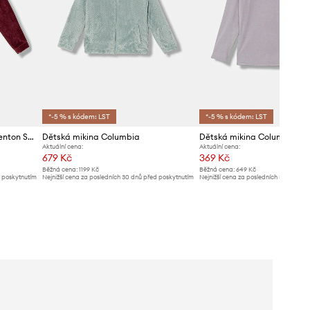
*-5 % s kódem: LST
*-5 % s kódem: LST
Fleecová mikina Columbia Benton Springs
Dětská mikina Columbia
Dětská mikina Columbia
Aktuální cena:
Aktuální cena:
679 Kč
369 Kč
Běžná cena:
1199 Kč
Běžná cena:
649 Kč
d poskytnutím
Nejnižší cena za posledních 30 dnů před poskytnutím
Nejnižší cena za posledních 30 dnů př
slevy:
709 Kč
slevy:
389 Kč