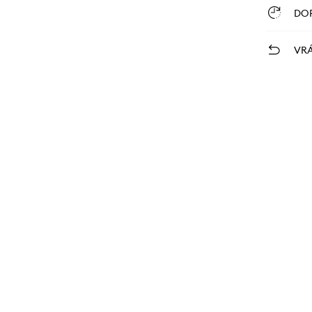
DO
VRÁ