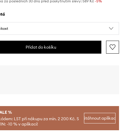
na za posledních 30 dnů před poskytnutím slevy:
589 Kč
 -5%
lutá
likost
Přidat do košíku
SALE %
Stáhnout aplikaci
kódem: LST při nákupu za min. 2 200 Kč. S
N: -10 % v aplikaci!