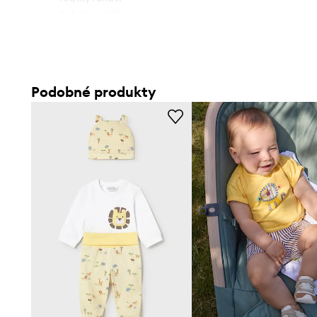
- Kulatý výstřih.
- Klasický pas.
- Elastická guma v pase.
- Náprsní kapsy.
Podobné produkty