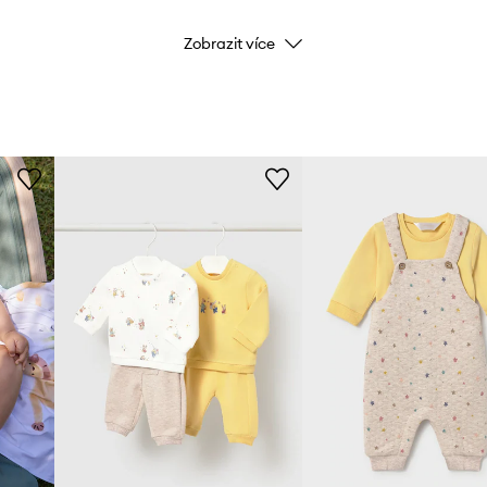
Zobrazit více
Značka
May
Výrobce
ID produktu