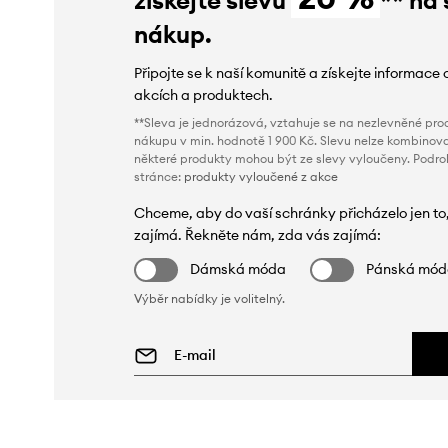
nákup.
Připojte se k naší komunitě a získejte informace 
akcích a produktech.
**Sleva je jednorázová, vztahuje se na nezlevněné prod
nákupu v min. hodnotě 1 900 Kč. Slevu nelze kombinova
některé produkty mohou být ze slevy vyloučeny. Podr
stránce:
produkty vyloučené z akce
Chceme, aby do vaší schránky přicházelo jen to
zajímá. Řekněte nám, zda vás zajímá:
Dámská móda
Pánská mó
Výběr nabídky je volitelný.