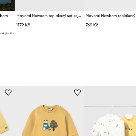
born
Mayoral Newborn teplákový set kojenecký bavlněný s elastanem
1179 Kč
769 Kč
poskytnutím