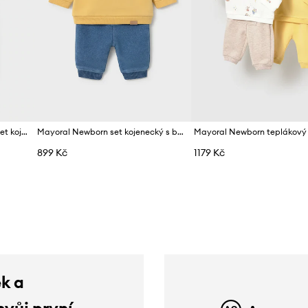
Mayoral Newborn teplákový set kojenecký bavlněný s elastanem
Mayoral Newborn set kojenecký s bavlnou
899 Kč
1179 Kč
ek a
svůj první