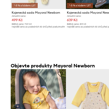
*-5 % s kódem: LST
*-5 % s kódem: LST
Kojenecká sada Mayoral Newborn
Kojenecká sada Mayoral New
Aktuální cena:
Aktuální cena:
499 Kč
639 Kč
Běžná cena:
709 Kč
Běžná cena:
819 Kč
Nejnižší cena za posledních 30 dnů před poskytnutím
Nejnižší cena za posledních 30 dnů před 
slevy:
529 Kč
slevy:
669 Kč
Objevte produkty Mayoral Newborn