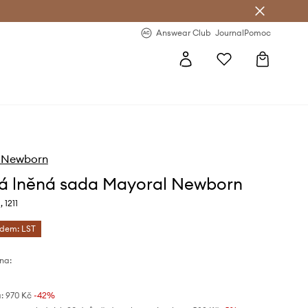
Answear Club
- 20 % na první objednávku
Answear Club
Journal
Pomoc
 Newborn
á lněná sada Mayoral Newborn
 1211
ódem: LST
na:
:
970 Kč
-42%