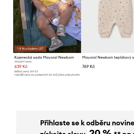
*-5 % s kódem: LST
Kojenecká sada Mayoral Newborn
Aktuální cena:
639 Kč
769 Kč
Běžná cena:
819 Kč
Nejnižší cena za posledních 30 dnů před poskytnutím
slevy:
669 Kč
Přihlaste se k odběru novin
20 %
získejte slevu
** na 