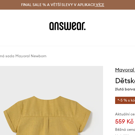
ácení zdarma (od 1800 Kč)
FINAL SALE % A VĚTŠÍ SLEVY V APLIKACI!
Doručení i do 24 h
VÍCE
Ušetřete s 
ěná sada Mayoral Newborn
Mayoral
Dětsk
žlutá barva,
*-5 % s k
Aktuální ce
559 Kč
Běžná cena