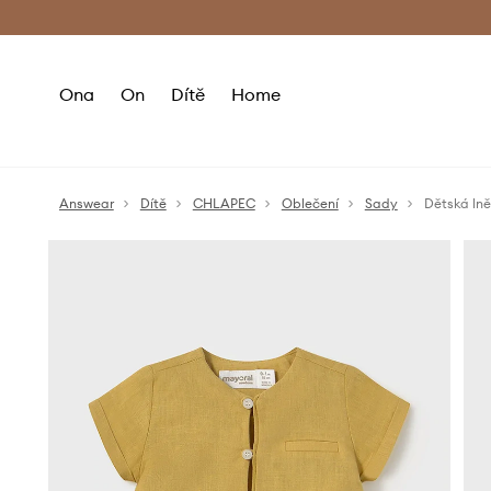
Premium Fashion Benefits
Doručení a vr
Ona
On
Dítě
Home
Answear
Dítě
CHLAPEC
Oblečení
Sady
Dětská ln