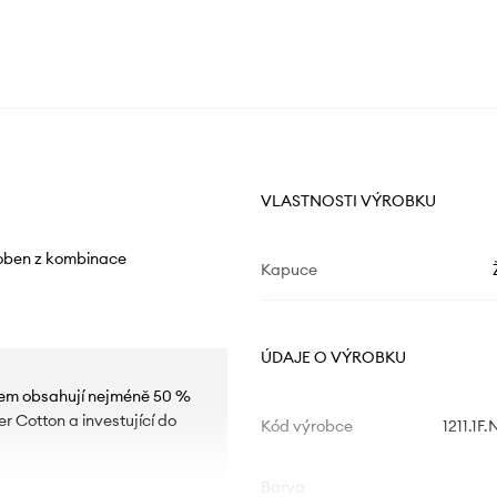
VLASTNOSTI VÝROBKU
roben z kombinace
Kapuce
ÚDAJE O VÝROBKU
akem obsahují nejméně 50 %
r Cotton a investující do
Kód výrobce
1211.1
Barva