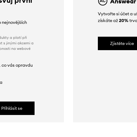
Answear
Vytvořte si účet a
získáte až
20%
trva
o nejnovějších
ukty a platí při
t s jinými akcemi a
Zjistěte více
obnosti na webové
, co vás opravdu
da
Přihlásit se