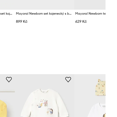
Mayoral Newborn teplákový set kojenecký bavlněný s elastanem
Mayoral Newborn set kojenecký s bavlnou
899 Kč
629 Kč