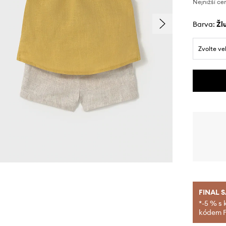
Nejnižší ce
Barva:
ž
Zvolte ve
FINAL 
*-5 % s 
kódem FI