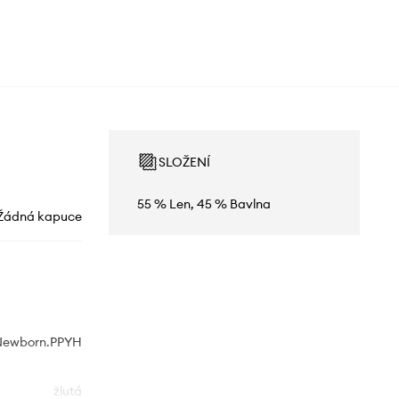
SLOŽENÍ
55 % Len, 45 % Bavlna
Žádná kapuce
F.Newborn.PPYH
žlutá