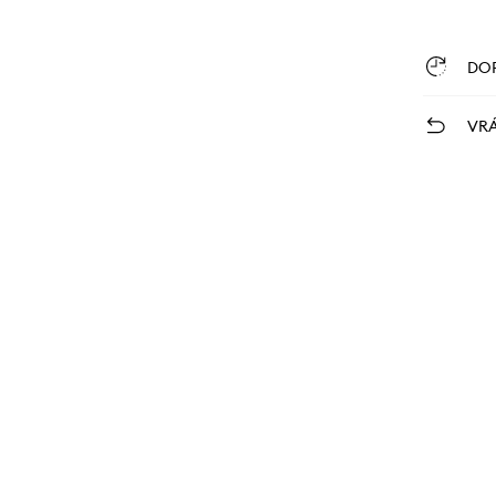
DO
VRÁ