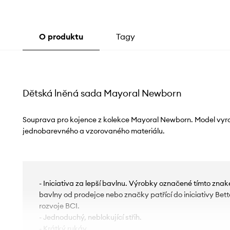
O produktu
Tagy
Dětská lněná sada Mayoral Newborn
Souprava pro kojence z kolekce Mayoral Newborn. Model vy
jednobarevného a vzorovaného materiálu.
- Iniciativa za lepší bavlnu. Výrobky označené tímto zn
bavlny od prodejce nebo značky patřící do iniciativy Bette
rozvoje BCI.
- Jednoduchý, neblokující střih.
- Krátký rukáv.