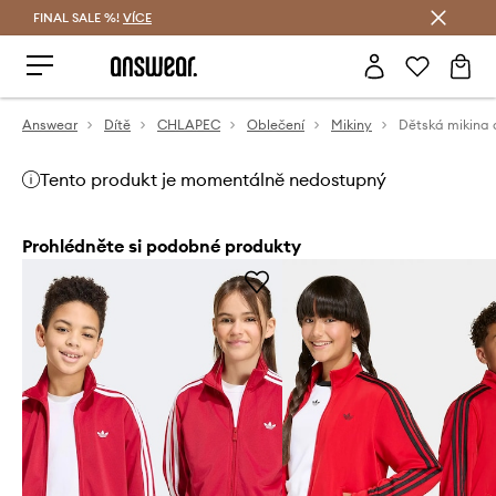
FINAL SALE %!
VÍCE
Ušetřete s Answear Club
Answear
Dítě
CHLAPEC
Oblečení
Mikiny
Dětská mikina 
Tento produkt je momentálně nedostupný
Prohlédněte si podobné produkty