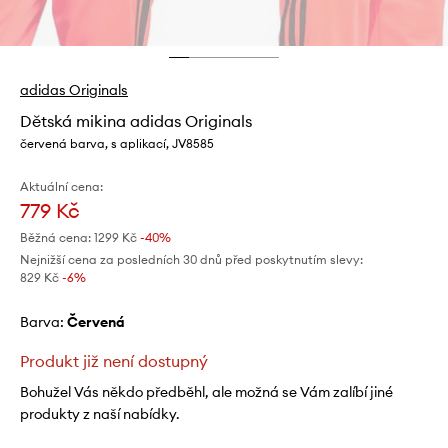
adidas Originals
Dětská mikina adidas Originals
červená barva, s aplikací, JV8585
Aktuální cena:
779 Kč
Běžná cena:
1299 Kč
-40%
Nejnižší cena za posledních 30 dnů před poskytnutím slevy:
829 Kč
 -6%
Barva:
červená
Produkt již není dostupný
Bohužel Vás někdo předběhl, ale možná se Vám zalíbí jiné
produkty z naší nabídky.