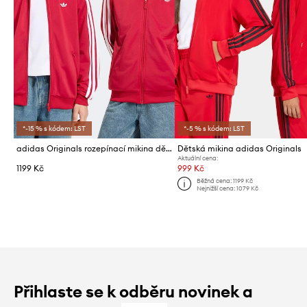
*-15 % s kódem: LST
*-5 % s kódem: LST
adidas Originals rozepínací mikina dětská
Dětská mikina adidas Originals
Aktuální cena:
1199 Kč
999 Kč
Běžná cena:
1199 Kč
Nejnižší cena:
1079 Kč
Přihlaste se k odběru novinek a