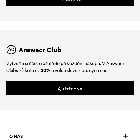
Answear Club
Vytvořte si účet a ušetřete při každém nákupu. V Answear
Clubu získáte až
20%
trvalou slevu z běžných cen.
Zjistěte více
O NÁS