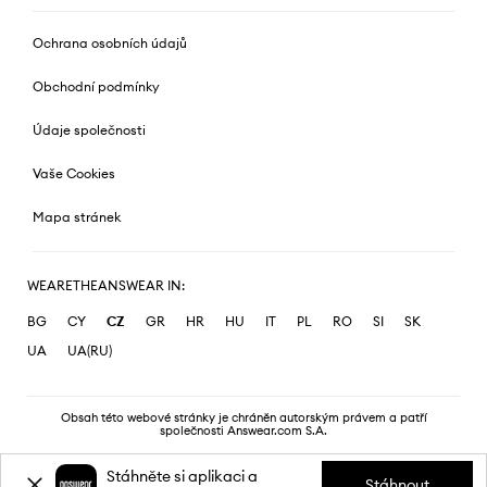
Ochrana osobních údajů
Obchodní podmínky
Údaje společnosti
Vaše Cookies
Mapa stránek
WEARETHEANSWEAR IN:
BG
CY
CZ
GR
HR
HU
IT
PL
RO
SI
SK
UA
UA(RU)
Obsah této webové stránky je chráněn autorským právem a patří
společnosti Answear.com S.A.
Stáhněte si aplikaci a
Stáhnout