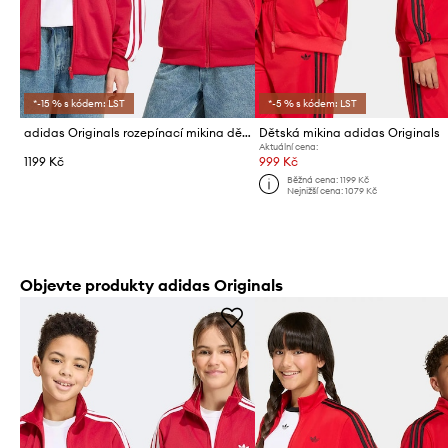
*-15 % s kódem: LST
*-5 % s kódem: LST
adidas Originals rozepínací mikina dětská
Dětská mikina adidas Originals
Aktuální cena:
1199 Kč
999 Kč
Běžná cena:
1199 Kč
Nejnižší cena:
1079 Kč
Objevte produkty adidas Originals