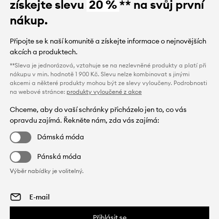
získejte slevu
20 %
** na svůj první
nákup.
Připojte se k naší komunitě a získejte informace o nejnovějších
akcích a produktech.
**Sleva je jednorázová, vztahuje se na nezlevněné produkty a platí při
nákupu v min. hodnotě 1 900 Kč. Slevu nelze kombinovat s jinými
akcemi a některé produkty mohou být ze slevy vyloučeny. Podrobnosti
na webové stránce:
produkty vyloučené z akce
Chceme, aby do vaší schránky přicházelo jen to, co vás
opravdu zajímá. Řekněte nám, zda vás zajímá:
Dámská móda
Pánská móda
Výběr nabídky je volitelný.
Přihlásit se