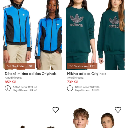
*-5 % s kódem: LST
*-5 % s kódem: LST
Dětská mikina adidas Originals
Mikina adidas Originals
Aktuální cena:
Aktuální cena:
859 Kč
739 Kč
Běžná cena:
1299 Kč
Běžná cena:
1099 Kč
Nejnižší cena:
919 Kč
Nejnižší cena:
769 Kč