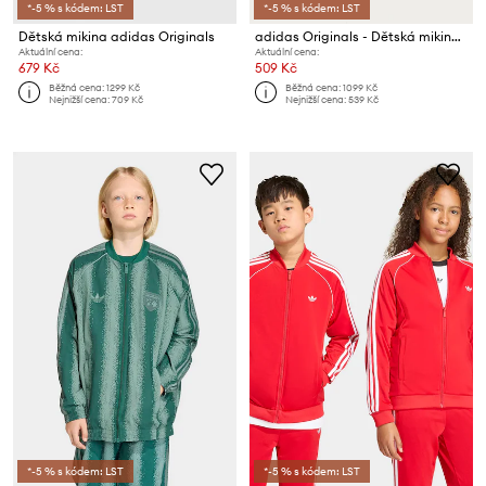
*-5 % s kódem: LST
*-5 % s kódem: LST
Dětská mikina adidas Originals
adidas Originals - Dětská mikina 128-164 cm GD2709
Aktuální cena:
Aktuální cena:
679 Kč
509 Kč
Běžná cena:
1299 Kč
Běžná cena:
1099 Kč
Nejnižší cena:
709 Kč
Nejnižší cena:
539 Kč
*-5 % s kódem: LST
*-5 % s kódem: LST