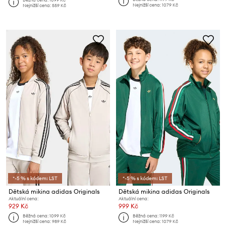
Nejnižší cena:
1079 Kč
Nejnižší cena:
559 Kč
*-5 % s kódem: LST
*-5 % s kódem: LST
Dětská mikina adidas Originals
Dětská mikina adidas Originals
Aktuální cena:
Aktuální cena:
929 Kč
999 Kč
Běžná cena:
1099 Kč
Běžná cena:
1199 Kč
Nejnižší cena:
989 Kč
Nejnižší cena:
1079 Kč