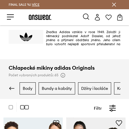
FINAL SALE %!
VÍCE
Ušetřete s Answear Club
Značka Adidas vznikla v roce 1949. Založil ji
německý podnikatel Adolf Dassler, od jehož
jména a příjmení obdržela jméno. Jeho cílem
bylo vytvořit nejlepší sportovní příslušenství na
světě. Mělo se to povést díky třem principům: projektování nejlepší obuvi
pro sportovní použití, ochraně sportovců před zraněním a zajištění vysoké
trvanlivosti výrobků. Povedlo se to stoprocentně.
Chlapecké mikiny adidas Originals
Počet vybraných produktů: 65
body
bundy a kabáty
džíny i lacláče
kalho
Filtr