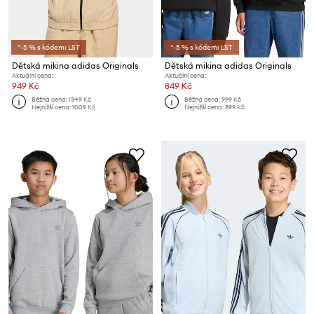
*-5 % s kódem: LST
*-5 % s kódem: LST
Dětská mikina adidas Originals
Dětská mikina adidas Originals
Aktuální cena:
Aktuální cena:
949 Kč
849 Kč
Běžná cena:
1349 Kč
Běžná cena:
999 Kč
Nejnižší cena:
1009 Kč
Nejnižší cena:
899 Kč