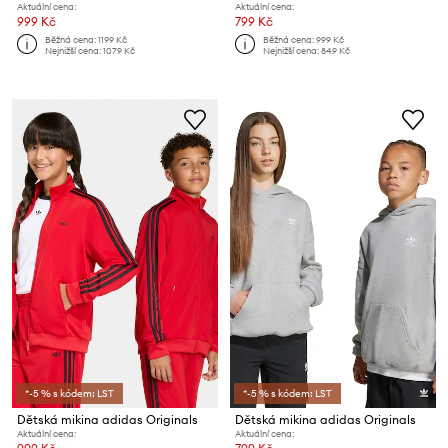
Aktuální cena:
Aktuální cena:
999 Kč
799 Kč
Běžná cena:
1199 Kč
Běžná cena:
999 Kč
Nejnižší cena:
1079 Kč
Nejnižší cena:
849 Kč
*-5 % s kódem: LST
*-5 % s kódem: LST
Dětská mikina adidas Originals
Dětská mikina adidas Originals
Aktuální cena:
Aktuální cena: