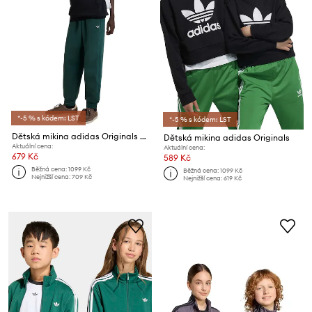
*-5 % s kódem: LST
*-5 % s kódem: LST
Dětská mikina adidas Originals HOODIE
Dětská mikina adidas Originals
Aktuální cena:
Aktuální cena:
679 Kč
589 Kč
Běžná cena:
1099 Kč
Běžná cena:
1099 Kč
Nejnižší cena:
709 Kč
Nejnižší cena:
619 Kč