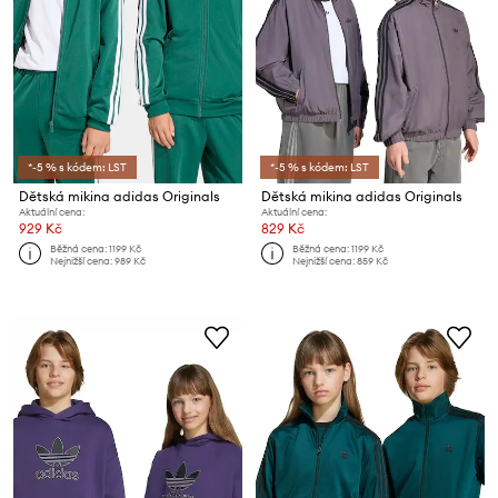
*-5 % s kódem: LST
*-5 % s kódem: LST
Dětská mikina adidas Originals
Dětská mikina adidas Originals
Aktuální cena:
Aktuální cena:
929 Kč
829 Kč
Běžná cena:
1199 Kč
Běžná cena:
1199 Kč
Nejnižší cena:
989 Kč
Nejnižší cena:
859 Kč