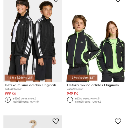
*-5 % s kódem: LST
*-5 % s kódem: LST
Dětská mikina adidas Originals
Dětská mikina adidas Originals
Aktuální cena:
Aktuální cena:
999 Kč
949 Kč
Běžná cena:
1199 Kč
Běžná cena:
1499 Kč
Nejnižší cena:
1079 Kč
Nejnižší cena:
1009 Kč