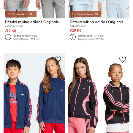
*-5 % s kódem: LST
*-5 % s kódem: LST
Dětská mikina adidas Originals HOODIE
Dětská mikina adidas Originals
Aktuální cena:
Aktuální cena:
769 Kč
929 Kč
Běžná cena:
999 Kč
Běžná cena:
1099 Kč
Nejnižší cena:
799 Kč
Nejnižší cena:
989 Kč