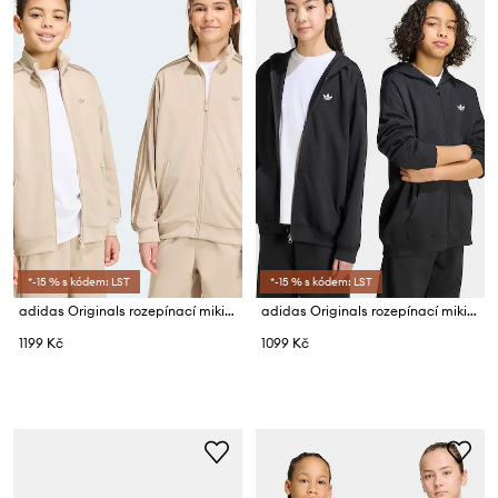
*-15 % s kódem: LST
*-15 % s kódem: LST
adidas Originals rozepínací mikina dětská
adidas Originals rozepínací mikina s kapucí dětská s bavlnou
1199 Kč
1099 Kč