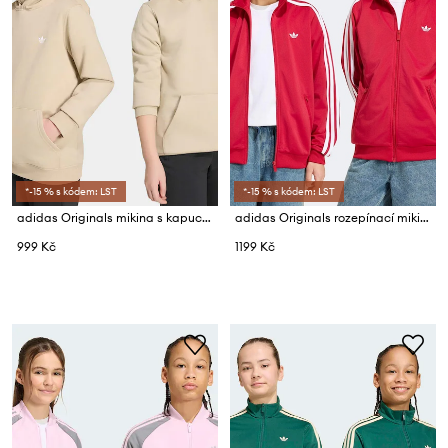
*-15 % s kódem: LST
*-15 % s kódem: LST
adidas Originals mikina s kapucí dětská s bavlnou
adidas Originals rozepínací mikina dětská
999 Kč
1199 Kč