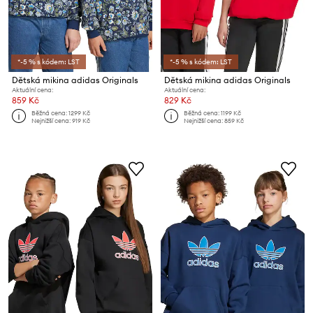
*-5 % s kódem: LST
*-5 % s kódem: LST
Dětská mikina adidas Originals
Dětská mikina adidas Originals
Aktuální cena:
Aktuální cena:
859 Kč
829 Kč
Běžná cena:
1299 Kč
Běžná cena:
1199 Kč
Nejnižší cena:
919 Kč
Nejnižší cena:
859 Kč