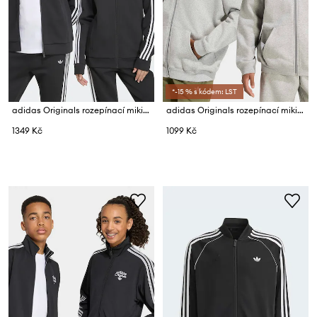
*-15 % s kódem: LST
adidas Originals rozepínací mikina dětská
adidas Originals rozepínací mikina s kapucí dětská s bavlnou
1349 Kč
1099 Kč