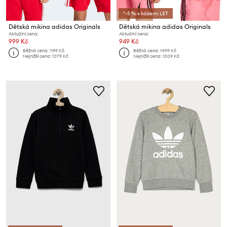
*-5 % s kódem: LST
Dětská mikina adidas Originals
Dětská mikina adidas Originals
Aktuální cena:
Aktuální cena:
999 Kč
949 Kč
Běžná cena:
1199 Kč
Běžná cena:
1499 Kč
Nejnižší cena:
1079 Kč
Nejnižší cena:
1009 Kč