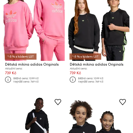
*-5 % s kódem: LST
*-5 % s kódem: LST
Dětská mikina adidas Originals
Dětská mikina adidas Originals
Aktuální cena:
Aktuální cena:
739 Kč
739 Kč
Běžná cena:
1099 Kč
Běžná cena:
1099 Kč
Nejnižší cena:
769 Kč
Nejnižší cena:
769 Kč