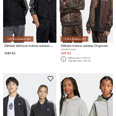
*-25 % s kódem: LST
*-5 % s kódem: LST
Dětská džínová mikina adidas Originals
Dětská mikina adidas Originals
Aktuální cena:
1349 Kč
1129 Kč
Běžná cena:
1499 Kč
Nejnižší cena:
1199 Kč