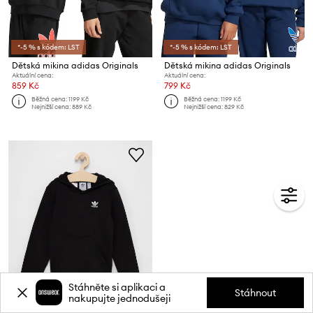
*-5 % s kódem: LST
*-5 % s kódem: LST
Dětská mikina adidas Originals
Dětská mikina adidas Originals
Aktuální cena:
Aktuální cena:
859 Kč
799 Kč
Běžná cena:
1199 Kč
Běžná cena:
1199 Kč
Nejnižší cena:
889 Kč
Nejnižší cena:
829 Kč
Stáhněte si aplikaci a
Stáhnout
nakupujte jednodušeji