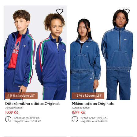
*-5 % s kódem: LST
*-5 % s kódem: LST
Dětská mikina adidas Originals
Mikina adidas Originals
Aktuální cena:
Aktuální cena:
1009 Kč
1599 Kč
Běžná cena:
1299 Kč
Běžná cena:
1899 Kč
Nejnižší cena:
1039 Kč
Nejnižší cena:
1699 Kč