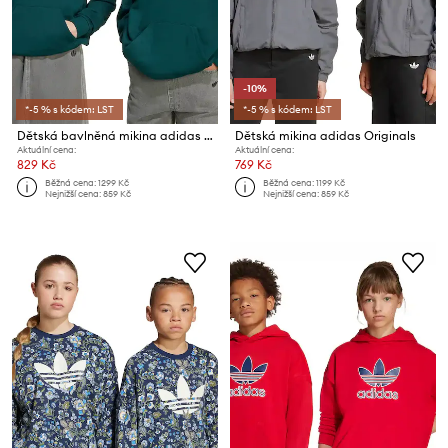
-10%
*-5 % s kódem: LST
*-5 % s kódem: LST
Dětská bavlněná mikina adidas Originals
Dětská mikina adidas Originals
Aktuální cena:
Aktuální cena:
829 Kč
769 Kč
Běžná cena:
1299 Kč
Běžná cena:
1199 Kč
Nejnižší cena:
859 Kč
Nejnižší cena:
859 Kč