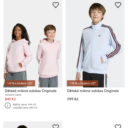
*-5 % s kódem: LST
*-15 % s kódem: LST
Dětská mikina adidas Originals
Dětská mikina adidas Originals
Aktuální cena:
849 Kč
1199 Kč
Běžná cena:
999 Kč
Nejnižší cena:
899 Kč