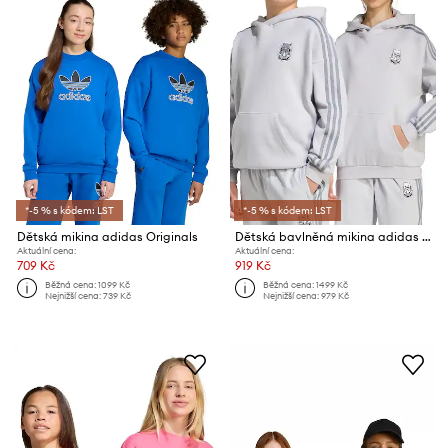
*-5 % s kódem: LST
*-5 % s kódem: LST
Dětská mikina adidas Originals
Dětská bavlněná mikina adidas Originals
Aktuální cena:
Aktuální cena:
709 Kč
919 Kč
Běžná cena:
1099 Kč
Běžná cena:
1499 Kč
Nejnižší cena:
739 Kč
Nejnižší cena:
979 Kč