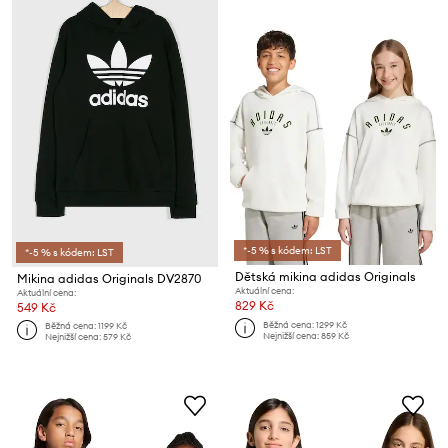
*-5 % s kódem: LST
*-5 % s kódem: LST
Dětská mikina adidas Originals
Mikina adidas Originals DV2870
Aktuální cena:
Aktuální cena:
829 Kč
549 Kč
Běžná cena:
1299 Kč
Běžná cena:
1199 Kč
Nejnižší cena:
859 Kč
Nejnižší cena:
579 Kč