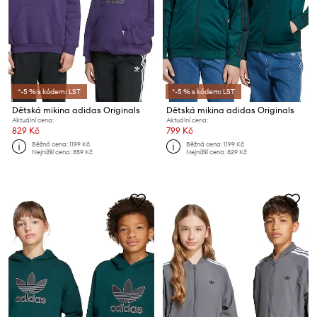
*-5 % s kódem: LST
*-5 % s kódem: LST
Dětská mikina adidas Originals
Dětská mikina adidas Originals
Aktuální cena:
Aktuální cena:
829 Kč
799 Kč
Běžná cena:
1199 Kč
Běžná cena:
1199 Kč
Nejnižší cena:
859 Kč
Nejnižší cena:
829 Kč