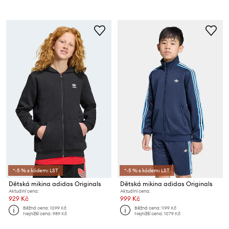
*-5 % s kódem: LST
*-5 % s kódem: LST
Dětská mikina adidas Originals
Dětská mikina adidas Originals
Aktuální cena:
Aktuální cena:
929 Kč
999 Kč
Běžná cena:
1099 Kč
Běžná cena:
1199 Kč
Nejnižší cena:
989 Kč
Nejnižší cena:
1079 Kč