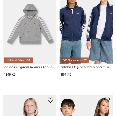
*-15 % s kódem: LST
*-15 % s kódem: LST
adidas Originals mikina s kapucí dětská s bavlnou
adidas Originals rozepínací mikina dětská
1349 Kč
1199 Kč