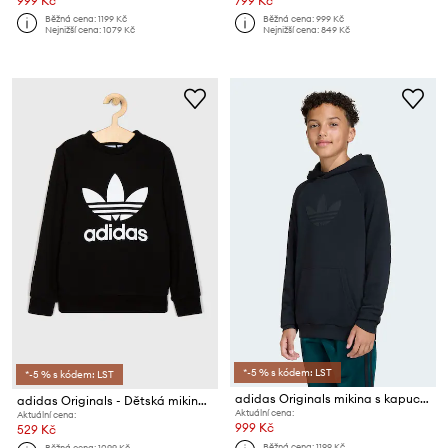
999 Kč
799 Kč
Běžná cena:
1199 Kč
Běžná cena:
999 Kč
Nejnižší cena:
1079 Kč
Nejnižší cena:
849 Kč
*-5 % s kódem: LST
*-5 % s kódem: LST
adidas Originals mikina s kapucí dětská s bavlnou
adidas Originals - Dětská mikina 128-164 cm ED7797
Aktuální cena:
Aktuální cena:
999 Kč
529 Kč
Běžná cena:
1199 Kč
Běžná cena:
1099 Kč