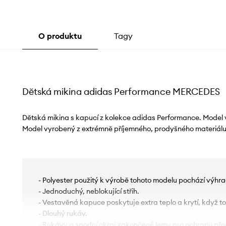
O produktu
Tagy
Dětská mikina adidas Performance MERCEDES
Dětská mikina s kapucí z kolekce adidas Performance. Model v
Model vyrobený z extrémně příjemného, ​​prodyšného materiál
- Polyester použitý k výrobě tohoto modelu pochází výhra
- Jednoduchý, neblokující střih.
- Vestavěná kapuce poskytuje extra teplo a krytí, když to
- Dlouhý rukáv.
- Rukávy a spodní okraj zakončené lemy pro ochranu pře