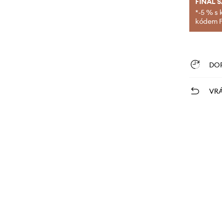
FINAL 
*-5 % s 
kódem FI
DO
VRÁ