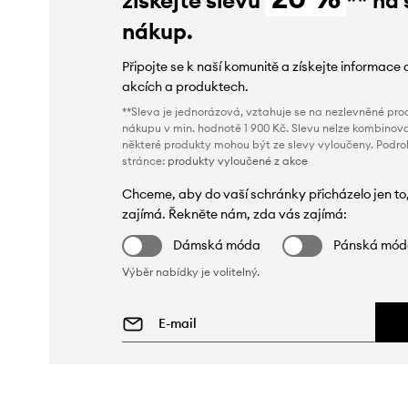
nákup.
Připojte se k naší komunitě a získejte informace 
akcích a produktech.
**Sleva je jednorázová, vztahuje se na nezlevněné prod
nákupu v min. hodnotě 1 900 Kč. Slevu nelze kombinova
některé produkty mohou být ze slevy vyloučeny. Podr
stránce:
produkty vyloučené z akce
Chceme, aby do vaší schránky přicházelo jen to
zajímá. Řekněte nám, zda vás zajímá:
Dámská móda
Pánská mó
Výběr nabídky je volitelný.