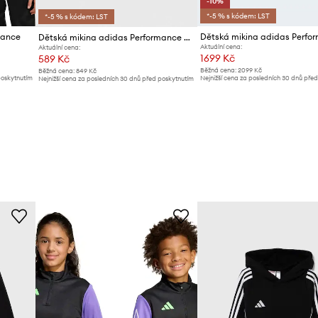
-10%
*-5 % s kódem: LST
*-5 % s kódem: LST
mance
Dětská mikina adidas Performance ENT22 TR TOPY
Aktuální cena:
Aktuální cena:
1699 Kč
589 Kč
Běžná cena:
2099 Kč
Běžná cena:
849 Kč
poskytnutím
Nejnižší cena za posledních 30 dnů pře
Nejnižší cena za posledních 30 dnů před poskytnutím
slevy:
1889 Kč
slevy:
619 Kč