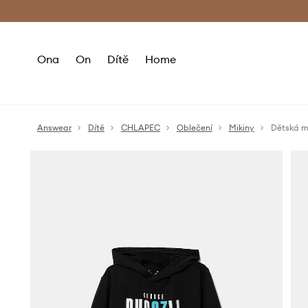
Premium Fashion Benefits
Doručení a vr
Ona
On
Dítě
Home
Answear
Dítě
CHLAPEC
Oblečení
Mikiny
Dětská m