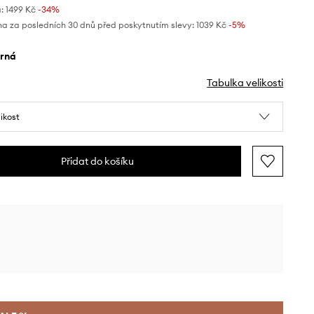
:
1499 Kč
-34%
na za posledních 30 dnů před poskytnutím slevy:
1039 Kč
 -5%
erná
Tabulka velikosti
likost
Přidat do košíku