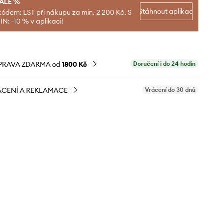
SALE %
Stáhnout aplikaci
kódem: LST při nákupu za min. 2 200 Kč. S
N: -10 % v aplikaci!
PRAVA ZDARMA od
1800 Kč
Doručení i do 24 hodin
CENÍ A REKLAMACE
Vrácení do 30 dnů