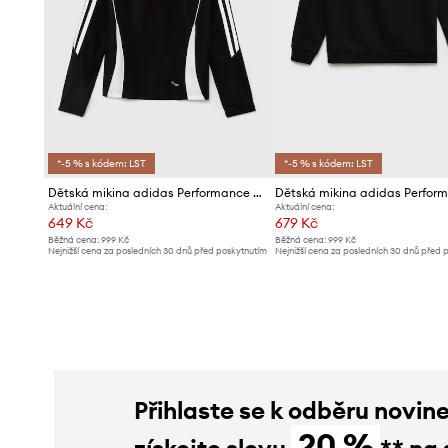
*-5 % s kódem: LST
*-5 % s kódem: LST
Dětská mikina adidas Performance TIRO24 TRTOPY
Aktuální cena:
Aktuální cena:
649 Kč
679 Kč
Běžná cena:
999 Kč
Běžná cena:
999 Kč
Nejnižší cena za posledních 30 dnů před poskytnutím
Nejnižší cena za posledních 30 dnů před 
slevy:
679 Kč
slevy:
709 Kč
Přihlaste se k odběru novin
20 %
získejte slevu
** na 