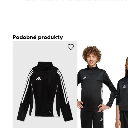
povětrnostními podmínkami.
- Vpředu praktická klokaní kapsa.
- Natisknuté logo značky.
Podobné produkty