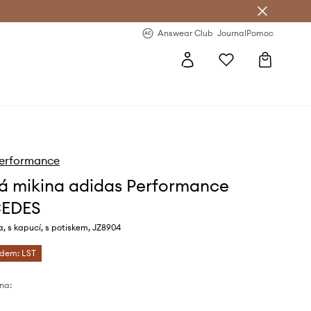
Answear Club
- 20 % na první objednávku
Answear Club
Journal
Pomoc
Performance
á mikina adidas Performance
EDES
, s kapucí, s potiskem, JZ8904
ódem: LST
na: