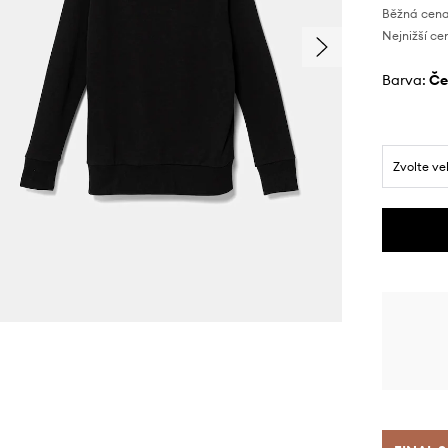
Běžná cena
Nejnižší ce
Barva:
č
Zvolte ve