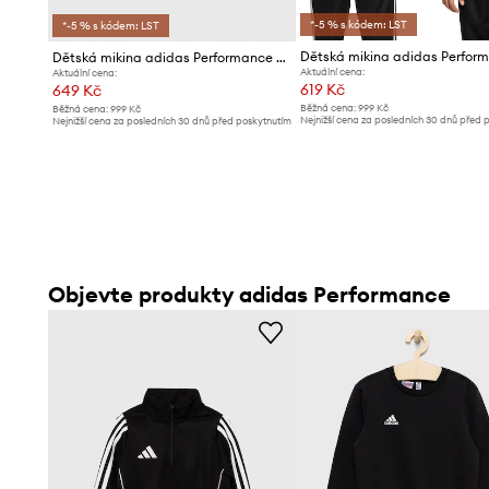
*-5 % s kódem: LST
*-5 % s kódem: LST
Dětská mikina adidas Perfor
Dětská mikina adidas Performance TIRO24 TRTOPY
Aktuální cena:
Aktuální cena:
619 Kč
649 Kč
Běžná cena:
999 Kč
Běžná cena:
999 Kč
Nejnižší cena za posledních 30 dnů před 
Nejnižší cena za posledních 30 dnů před poskytnutím
slevy:
649 Kč
slevy:
679 Kč
Objevte produkty adidas Performance