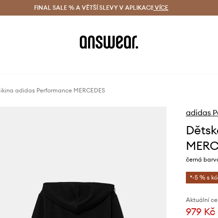
ácení zdarma (od 1800 Kč)
FINAL SALE % A VĚTŠÍ SLEVY V APLIKACI!
Doručení i do 24 h
VÍCE
Ušetřete s 
ikina adidas Performance MERCEDES
adidas 
Dětsk
MERC
černá barva
*-5 % s k
Aktuální ce
979 Kč