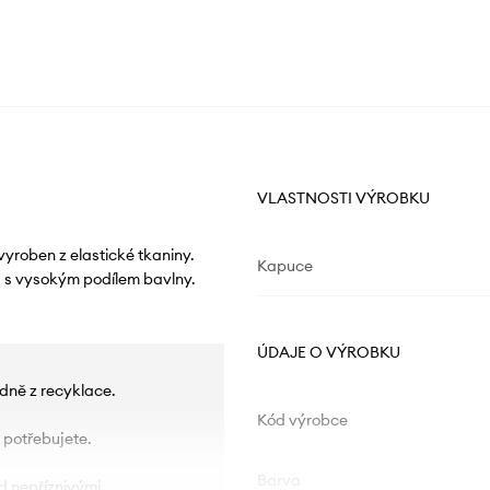
VLASTNOSTI VÝROBKU
yroben z elastické tkaniny.
Kapuce
u s vysokým podílem bavlny.
ÚDAJE O VÝROBKU
dně z recyklace.
Kód výrobce
 potřebujete.
Barva
d nepříznivými