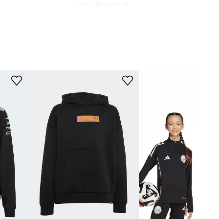
Střih
:
Regular fit
s Performance