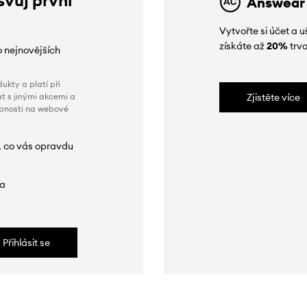
Answear
Vytvořte si účet a
získáte až
20%
trva
o nejnovějších
ukty a platí při
t s jinými akcemi a
Zjistěte více
obnosti na webové
, co vás opravdu
da
Přihlásit se