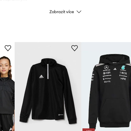
Zobrazit více
Značka
adida
Výrobce
ID produktu