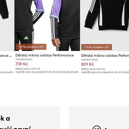
*-5 % s kódem: LST
*-5 % s kódem: LST
Dětská mikina adidas Performance
Dětská mikina adidas Performance H57474
Aktuální cena:
Aktuální cena:
739 Kč
829 Kč
Běžná cena:
1099 Kč
Běžná cena:
1199 Kč
Nejnižší cena za posledních 30 dnů před poskytnutím
poskytnutím
Nejnižší cena za posledních 30 dnů pře
slevy:
769 Kč
slevy:
859 Kč
ek a
svůj první