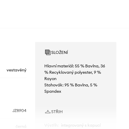
SLOŽENÍ
Hlavní materiál: 55 % Bavlna, 36
vestavěný
% Recyklovaný polyester, 9 %
Rayon
Stahovák: 95 % Bavlna, 5 %
Spandex
JZ8904
STŘIH
Výstřih
:
integrovaný s kapucí
černá