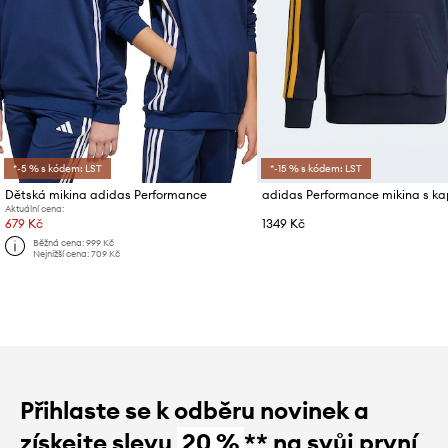
*-5 % s kódem: LST
*-15 % s kódem: LST
Dětská mikina adidas Performance
Aktuální cena:
679 Kč
1349 Kč
Běžná cena:
999 Kč
Nejnižší cena:
709 Kč
Přihlaste se k odběru novinek a
získejte slevu
20 %
** na svůj první