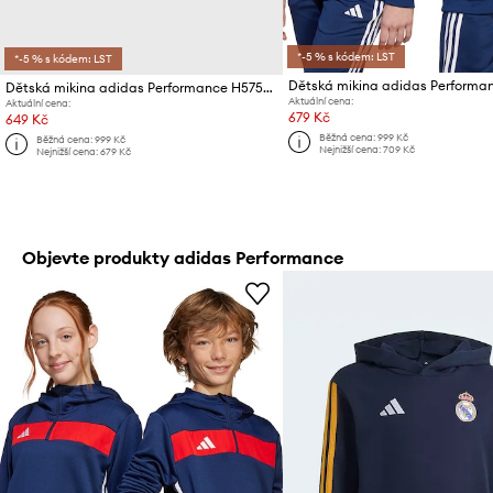
*-5 % s kódem: LST
*-5 % s kódem: LST
Dětská mikina adidas Performa
Dětská mikina adidas Performance H57517
Aktuální cena:
Aktuální cena:
679 Kč
649 Kč
Běžná cena:
999 Kč
Běžná cena:
999 Kč
Nejnižší cena:
709 Kč
Nejnižší cena:
679 Kč
Objevte produkty adidas Performance