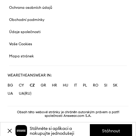
Ochrana osobních údajů
Obchodní podmínky
Údaje společnosti
Vaše Cookies
Mapa stránek
WEARETHEANSWEAR IN:
BG
CY
CZ
GR
HR
HU
IT
PL
RO
SI
SK
UA
UA(RU)
Obsah této webové stránky je chráněn autorským právem a patří
společnosti Answear.com S.A.
Stáhněte si aplikaci a
Stáhnout
nakupujte jednodušeji