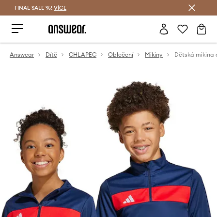
FINAL SALE %!
VÍCE
Ušetřete s Answear Club
Answear
Dítě
CHLAPEC
Oblečení
Mikiny