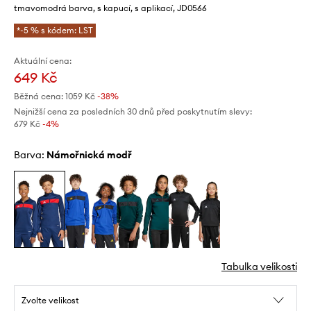
tmavomodrá barva, s kapucí, s aplikací, JD0566
*-5 % s kódem: LST
Aktuální cena:
649 Kč
Běžná cena:
1059 Kč
-38%
Nejnižší cena za posledních 30 dnů před poskytnutím slevy:
679 Kč
 -4%
Barva:
námořnická modř
Tabulka velikosti
Zvolte velikost