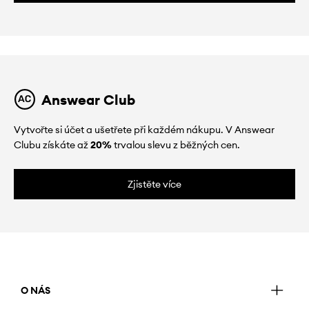
Answear Club
Vytvořte si účet a ušetřete při každém nákupu. V Answear
Clubu získáte až
20%
trvalou slevu z běžných cen.
Zjistěte více
O NÁS