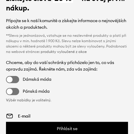
nákup.
Připojte se k naší komunitě a získejte informace o nejnovějších
akcích a produktech.
**Sleva je jednorázová, vztahuje se na nezlevněné produkty a platí při
nákupu v min. hodnotě 1 900 Kč. Slevu nelze kombinovat s jinými
akcemi a některé produkty mohou být ze slevy vyloučeny. Podrobnosti
na webové stránce:
produkty vyloučené z akce
Chceme, aby do vaší schránky přicházelo jen to, co vás
opravdu zajímá. Řekněte nám, zda vás zajímá:
Dámská móda
Pánská móda
Výběr nabídky je volitelný.
Přihlásit se