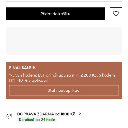
Přidat do košíku
FINAL SALE %
*-5 % s kódem: LST při nákupu za min. 2 200 Kč. S kódem
FIN: -10 % v aplikaci!
Stáhnout aplikaci
DOPRAVA ZDARMA od
1800 Kč
Doručení i do 24 hodin