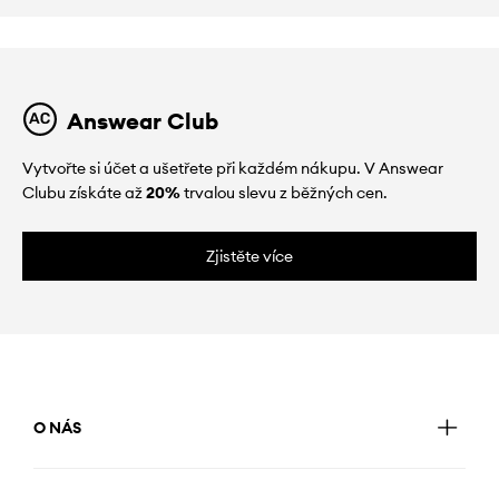
Answear Club
Vytvořte si účet a ušetřete při každém nákupu. V Answear
Clubu získáte až
20%
trvalou slevu z běžných cen.
Zjistěte více
O NÁS