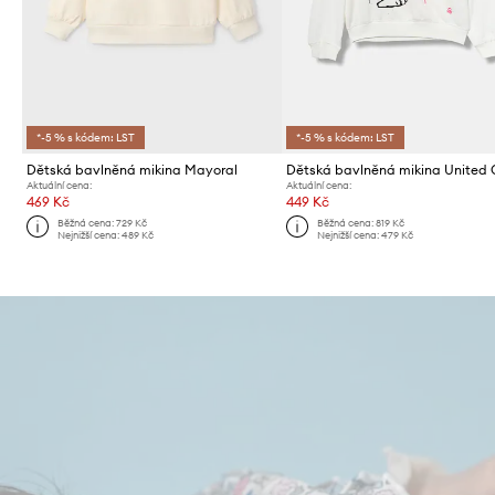
*-5 % s kódem: LST
*-5 % s kódem: LST
Dětská bavlněná mikina Mayoral
Aktuální cena:
Aktuální cena:
469 Kč
449 Kč
Běžná cena:
729 Kč
Běžná cena:
819 Kč
Nejnižší cena:
489 Kč
Nejnižší cena:
479 Kč