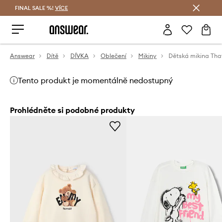
FINAL SALE %!
VÍCE
Ušetřete s Answear Club
Answear
Dítě
DÍVKA
Oblečení
Mikiny
Dětská mikina Tha
Tento produkt je momentálně nedostupný
Prohlédněte si podobné produkty