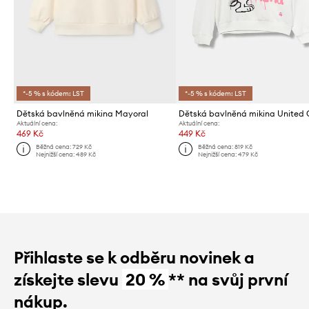
*-5 % s kódem: LST
*-5 % s kódem: LST
Dětská bavlněná mikina Mayoral
Aktuální cena:
Aktuální cena:
469 Kč
449 Kč
Běžná cena:
729 Kč
Běžná cena:
819 Kč
Nejnižší cena:
489 Kč
Nejnižší cena:
479 Kč
Přihlaste se k odběru novinek a
získejte slevu
20 %
** na svůj první
nákup.