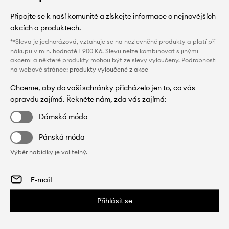
Připojte se k naší komunitě a získejte informace o nejnovějších
akcích a produktech.
**Sleva je jednorázová, vztahuje se na nezlevněné produkty a platí při
nákupu v min. hodnotě 1 900 Kč. Slevu nelze kombinovat s jinými
akcemi a některé produkty mohou být ze slevy vyloučeny. Podrobnosti
na webové stránce:
produkty vyloučené z akce
Chceme, aby do vaší schránky přicházelo jen to, co vás
opravdu zajímá. Řekněte nám, zda vás zajímá:
Dámská móda
Pánská móda
Výběr nabídky je volitelný.
Přihlásit se