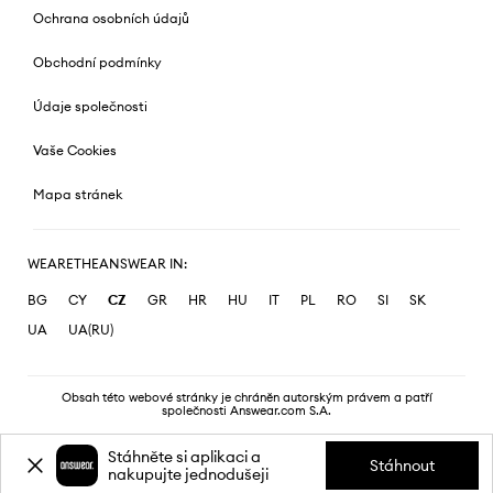
Ochrana osobních údajů
Obchodní podmínky
Údaje společnosti
Vaše Cookies
Mapa stránek
WEARETHEANSWEAR IN:
BG
CY
CZ
GR
HR
HU
IT
PL
RO
SI
SK
UA
UA(RU)
Obsah této webové stránky je chráněn autorským právem a patří
společnosti Answear.com S.A.
Stáhněte si aplikaci a
Stáhnout
nakupujte jednodušeji