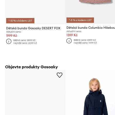
*-5 % s kódem: LST
*-10 % s kódem: LST
Dětská bunda Columbia Hikebo
Dětská bunda Gosoaky DESERT FOX
Aktuální cena:
Aktuální cena:
1399 Kč
1999 Kč
Běžná cena:
2399 Kč
Běžná cena:
3599 Kč
Nejnižší cena:
1499 Kč
Nejnižší cena:
2099 Kč
Objevte produkty Gosoaky