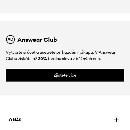
Answear Club
Vytvořte si účet a ušetřete při každém nákupu. V Answear
Clubu získáte až
20%
trvalou slevu z běžných cen.
Zjistěte více
O NÁS