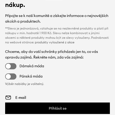
nákup.
Připojte se k naší komunitě a získejte informace o nejnovějších
akcích a produktech.
**Sleva je jednorázová, vztahuje se na nezlevněné produkty a platí při
nákupu v min. hodnotě 1 900 Kč. Slevu nelze kombinovat s jinými
akcemi a některé produkty mohou být ze slevy vyloučeny. Podrobnosti
na webové stránce:
produkty vyloučené z akce
Chceme, aby do vaší schránky přicházelo jen to, co vás
opravdu zajímá. Řekněte nám, zda vás zajímá:
Dámská móda
Pánská móda
Výběr nabídky je volitelný.
Přihlásit se