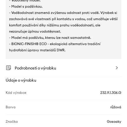
- Vodotěsný model.
- Model s podšívkou.
- Voděodolnost znamená zvýšenou odolnost proti vodě. Výrobek si
zachovává své vlastnosti při kontaktu s vodou, což umožňuje větší
komfort používání díky nižšímu prahu voděodolnosti, ale
nezaručuje úplnou vodotěsnost.
- Model má podšívku, kterou lze nosit samostatně.
- BIONIC-FINISH® ECO - ekologická alternativa tradiční
hydrofobní úpravy materiálů DWR.
Podrobnosti o výrobku
Údaje o výrobku
Kód výrobce
232.9.1.306.G
Barva
růžová
Značka
Gosoaky