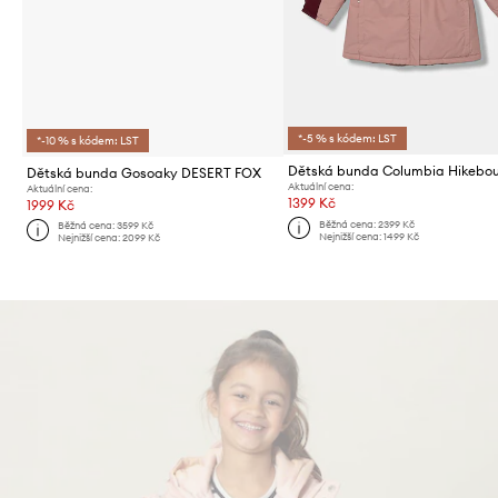
*-5 % s kódem: LST
*-10 % s kódem: LST
Dětská bunda Columbia Hikebo
Dětská bunda Gosoaky DESERT FOX
Aktuální cena:
Aktuální cena:
1399 Kč
1999 Kč
Běžná cena:
2399 Kč
Běžná cena:
3599 Kč
Nejnižší cena:
1499 Kč
Nejnižší cena:
2099 Kč