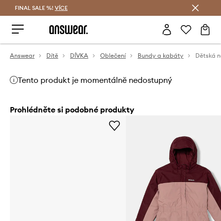
FINAL SALE %!
VÍCE
Ušetřete s Answear Club
Answear
Dítě
DÍVKA
Oblečení
Bundy a kabáty
Tento produkt je momentálně nedostupný
Prohlédněte si podobné produkty