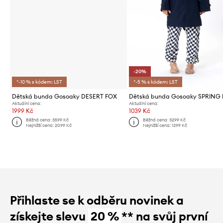
-20%
*-10 % s kódem: LST
*-5 % s kódem: LST
Dětská bunda Gosoaky DESERT FOX
Dětská bunda Gosoaky SPRING
Aktuální cena:
Aktuální cena:
1999 Kč
1039 Kč
Běžná cena:
3599 Kč
Běžná cena:
3299 Kč
Nejnižší cena:
2099 Kč
Nejnižší cena:
1299 Kč
Přihlaste se k odběru novinek a
získejte slevu
20 %
** na svůj první