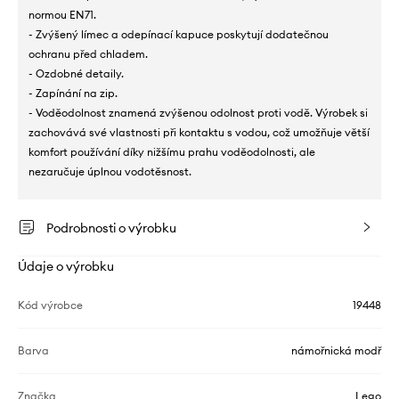
normou EN71.
- Zvýšený límec a odepínací kapuce poskytují dodatečnou
ochranu před chladem.
- Ozdobné detaily.
- Zapínání na zip.
- Voděodolnost znamená zvýšenou odolnost proti vodě. Výrobek si
zachovává své vlastnosti při kontaktu s vodou, což umožňuje větší
komfort používání díky nižšímu prahu voděodolnosti, ale
nezaručuje úplnou vodotěsnost.
Podrobnosti o výrobku
Údaje o výrobku
Kód výrobce
19448
Barva
námořnická modř
Značka
Lego