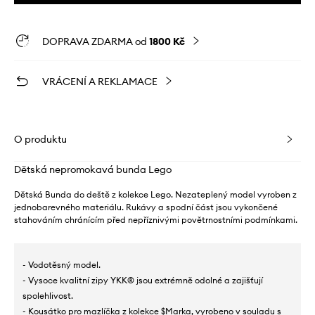
DOPRAVA ZDARMA od
1800 Kč
VRÁCENÍ A REKLAMACE
O produktu
Dětská nepromokavá bunda Lego
Dětská Bunda do deště z kolekce Lego. Nezateplený model vyroben z
jednobarevného materiálu. Rukávy a spodní část jsou vykončené
stahováním chránícím před nepříznivými povětrnostními podmínkami.
- Vodotěsný model.
- Vysoce kvalitní zipy YKK® jsou extrémně odolné a zajišťují
spolehlivost.
- Kousátko pro mazlíčka z kolekce $Marka, vyrobeno v souladu s