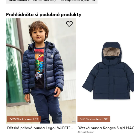
Prohlédněte si podobné produkty
*-25 % s kódem: LST
*-10 % s kódem: LST
Dětská péřová bunda Lego LWJESTED 600
Aktuální cena: