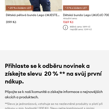
*-25 % s kódem: LST
*-5 % s kódem: LST
Dětská péřová bunda Lego LWJESTED 600
Dětská bunda Lego LWJOJO 70
Aktuální cena:
3199 Kč
1069 Kč
Běžná cena:
1899 Kč
Nejnižší cena:
1099 Kč
Přihlaste se k odběru novinek a
získejte slevu
20 %
** na svůj první
nákup.
Připojte se k naší komunitě a získejte informace o nejnovějších
akcích a produktech.
**Sleva je jednorázová, vztahuje se na nezlevněné produkty a platí při
nákupu v min. hodnotě 1 900 Kč. Slevu nelze kombinovat s jinými