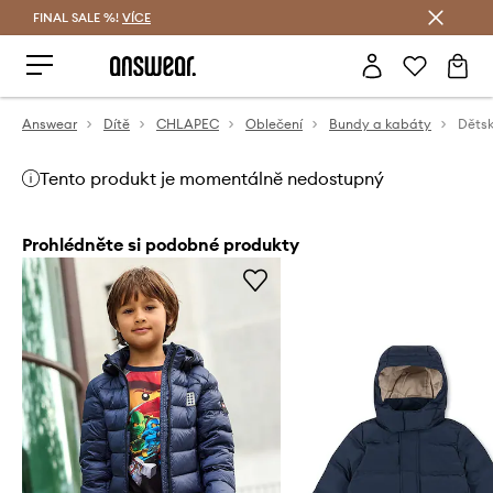
FINAL SALE %!
VÍCE
Ušetřete s Answear Club
Answear
Dítě
CHLAPEC
Oblečení
Bundy a kabáty
Děts
Tento produkt je momentálně nedostupný
Prohlédněte si podobné produkty