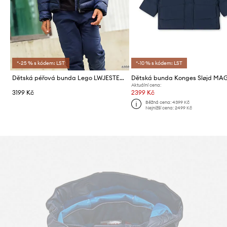
*-25 % s kódem: LST
*-10 % s kódem: LST
Dětská péřová bunda Lego LWJESTED 600
Aktuální cena:
3199 Kč
2399 Kč
Běžná cena:
4399 Kč
Nejnižší cena:
2499 Kč