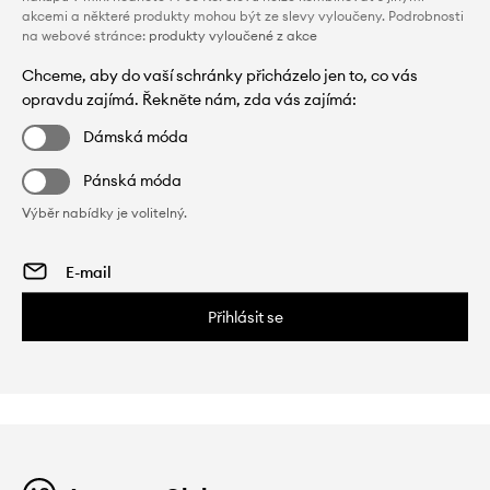
akcemi a některé produkty mohou být ze slevy vyloučeny. Podrobnosti
na webové stránce:
produkty vyloučené z akce
Chceme, aby do vaší schránky přicházelo jen to, co vás
opravdu zajímá. Řekněte nám, zda vás zajímá:
Dámská móda
Pánská móda
Výběr nabídky je volitelný.
Přihlásit se