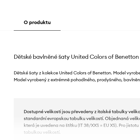
O produktu
Dětské bavlněné šaty United Colors of Benetton
Dětské šaty z kolekce United Colors of Benetton. Model vyroben
Model vyrobený z extrémně pohodlného, ​​prodyšného, ​​bavlněn
Dostupné velikosti jsou převedeny z italské tabulky velik
standardní evropskou tabulku velikostí. Objednaná velikos
která je uvedena na štítku (IT 38/XXS = EU XS). Pro jistot
tabulkou velikostí.