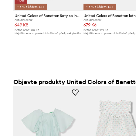
-10%
*-5 % s kódem: LST
*-5 % s kódem: LST
United Colors of Benetton šaty se lnem
Aktuální cena:
Aktuální cena:
649 Kč
679 Kč
Běžná cena:
939 Kč
Běžná cena:
999 Kč
Nejnižší cena za posledních 30 dnů před poskytnutím
Nejnižší cena za posledních 30 dnů před 
slevy:
729 Kč
slevy:
749 Kč
Objevte produkty United Colors of Benet