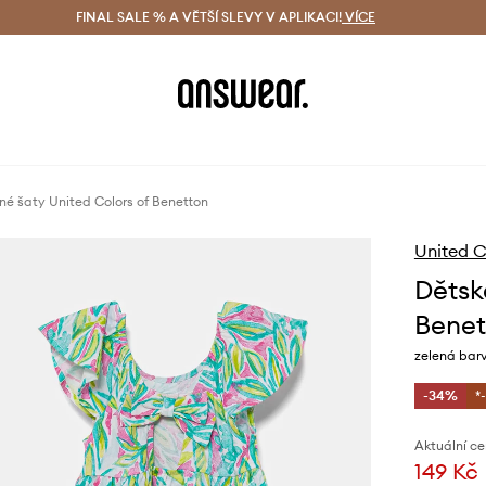
ácení zdarma (od 1800 Kč)
FINAL SALE % A VĚTŠÍ SLEVY V APLIKACI!
Doručení i do 24 h
VÍCE
Ušetřete s 
é šaty United Colors of Benetton
United C
Dětsk
Benet
zelená bar
-34%
*
Aktuální ce
149 Kč