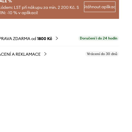
SALE %
Stáhnout aplikaci
kódem: LST při nákupu za min. 2 200 Kč. S
N: -10 % v aplikaci!
PRAVA ZDARMA od
1800 Kč
Doručení i do 24 hodin
CENÍ A REKLAMACE
Vrácení do 30 dnů