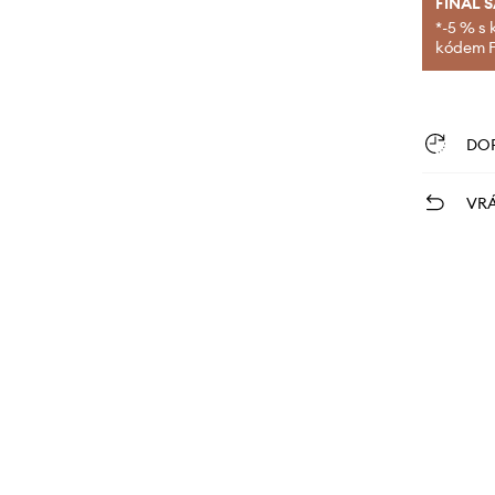
FINAL 
*-5 % s 
kódem FI
DO
VRÁ