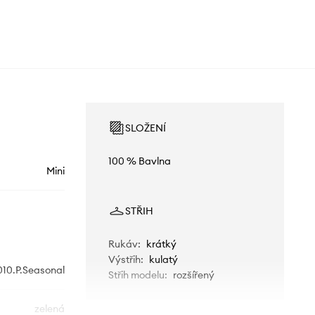
SLOŽENÍ
100 % Bavlna
Mini
STŘIH
Rukáv
:
krátký
Výstřih
:
kulatý
0.P.Seasonal
Střih modelu
:
rozšířený
zelená