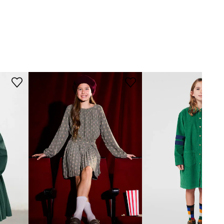
nited Colors of
Benetton