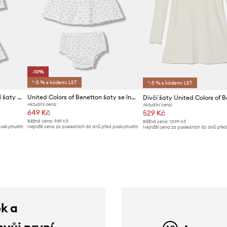
-10%
*-5 % s kódem: LST
*-5 % s kódem: LST
United Colors of Benetton letní šaty se lnem
United Colors of Benetton šaty se lnem
Dívčí šaty United Colors of 
Aktuální cena:
Aktuální cena:
649 Kč
529 Kč
Běžná cena:
939 Kč
Běžná cena:
1099 Kč
poskytnutím
Nejnižší cena za posledních 30 dnů před poskytnutím
Nejnižší cena za posledních 30 dnů pře
slevy:
729 Kč
slevy:
559 Kč
ek a
svůj první