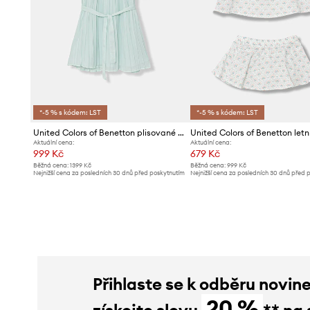
*-5 % s kódem: LST
*-5 % s kódem: LST
United Colors of Benetton plisované šaty
Aktuální cena:
Aktuální cena:
999 Kč
679 Kč
Běžná cena:
1399 Kč
Běžná cena:
999 Kč
Nejnižší cena za posledních 30 dnů před poskytnutím
Nejnižší cena za posledních 30 dnů před 
slevy:
1059 Kč
slevy:
749 Kč
Přihlaste se k odběru novin
20 %
získejte slevu
** na 