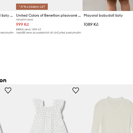
*-5 % s kódem: LST
United Colors of Benetton letní šaty se lnem
United Colors of Benetton plisované šaty
Mayoral babydoll šaty
Aktuální cena:
999 Kč
1089 Kč
Běžná cena:
1399 Kč
poskytnutím
Nejnižší cena za posledních 30 dnů před poskytnutím
slevy:
1059 Kč
ton