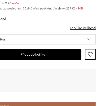
:
459 Kč
-67%
na za posledních 30 dnů před poskytnutím slevy:
229 Kč
 -34%
elená
Tabulka velikosti
likost
Přidat do košíku