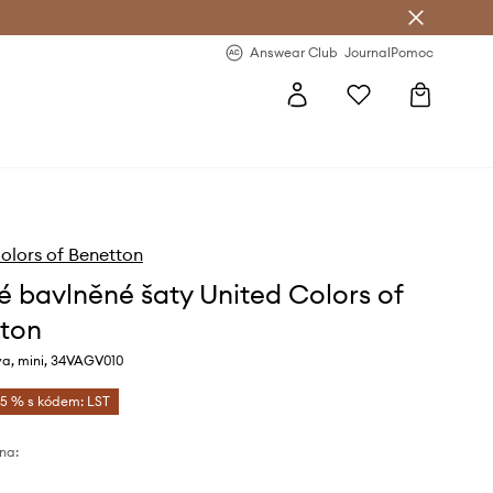
Answear Club
- 20 % na první objednávku
Answear Club
Journal
Pomoc
olors of Benetton
é bavlněné šaty United Colors of
ton
va, mini, 34VAGV010
-5 % s kódem: LST
na: