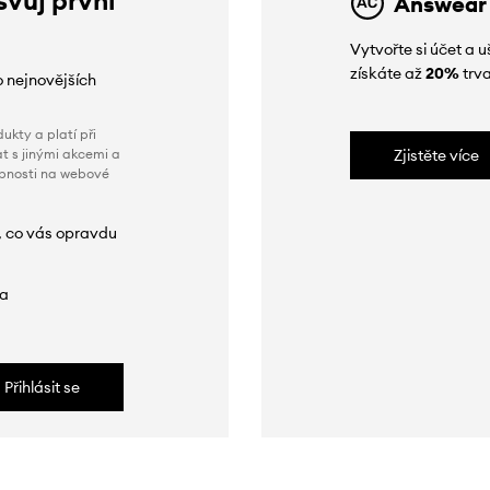
Answear
Vytvořte si účet a
získáte až
20%
trva
o nejnovějších
ukty a platí při
t s jinými akcemi a
Zjistěte více
obnosti na webové
, co vás opravdu
da
Přihlásit se