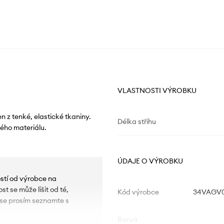
VLASTNOSTI VÝROBKU
 z tenké, elastické tkaniny.
Délka střihu
ého materiálu.
ÚDAJE O VÝROBKU
ostí od výrobce na
t se může lišit od té,
Kód výrobce
34VAGV01
u se prosím seznamte s
Barva