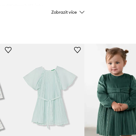
oužití chemikálií, jako
Zobrazit více
bky jsou navíc bezpečné
Značka
U
které s sebou nesou riziko
Výrobce
ký nebo kulatý výstřih.
ID produktu