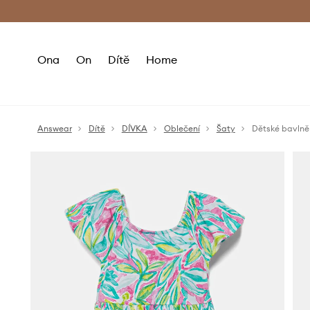
Premium Fashion Benefits
Doručení a vr
Ona
On
Dítě
Home
Answear
Dítě
DÍVKA
Oblečení
Šaty
Dětské bavlněn