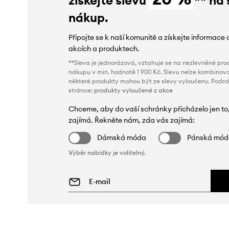
nákup.
Připojte se k naší komunitě a získejte informace 
akcích a produktech.
**Sleva je jednorázová, vztahuje se na nezlevněné prod
nákupu v min. hodnotě 1 900 Kč. Slevu nelze kombinova
některé produkty mohou být ze slevy vyloučeny. Podr
stránce:
produkty vyloučené z akce
Chceme, aby do vaší schránky přicházelo jen to
zajímá. Řekněte nám, zda vás zajímá:
Dámská móda
Pánská mó
Výběr nabídky je volitelný.