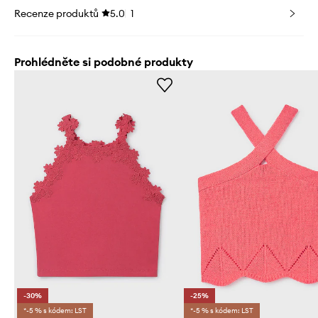
Recenze produktů
5.0
1
Prohlédněte si podobné produkty
-30%
-25%
*-5 % s kódem: LST
*-5 % s kódem: LST