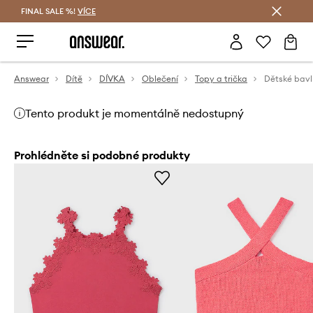
FINAL SALE %!
VÍCE
Ušetřete s Answear Club
Answear
Dítě
DÍVKA
Oblečení
Topy a trička
Dětské bavl
Tento produkt je momentálně nedostupný
Prohlédněte si podobné produkty