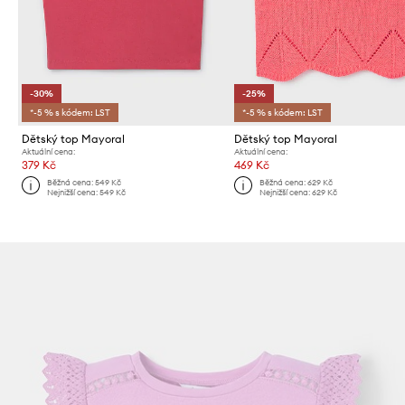
-30%
-25%
*-5 % s kódem: LST
*-5 % s kódem: LST
Dětský top Mayoral
Dětský top Mayoral
Aktuální cena:
Aktuální cena:
379 Kč
469 Kč
Běžná cena:
549 Kč
Běžná cena:
629 Kč
Nejnižší cena:
549 Kč
Nejnižší cena:
629 Kč