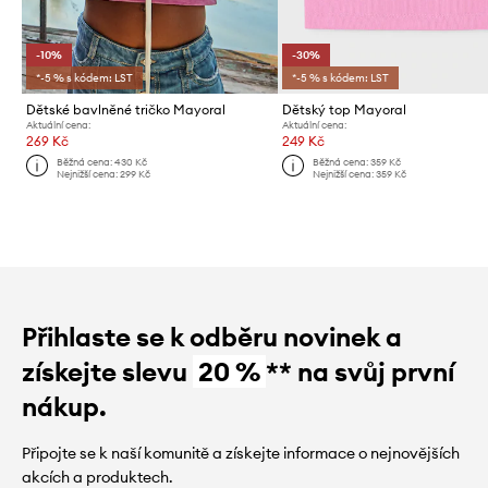
-10%
-30%
*-5 % s kódem: LST
*-5 % s kódem: LST
Dětské bavlněné tričko Mayoral
Dětský top Mayoral
Aktuální cena:
Aktuální cena:
269 Kč
249 Kč
Běžná cena:
430 Kč
Běžná cena:
359 Kč
Nejnižší cena:
299 Kč
Nejnižší cena:
359 Kč
Přihlaste se k odběru novinek a
získejte slevu
20 %
** na svůj první
nákup.
Připojte se k naší komunitě a získejte informace o nejnovějších
akcích a produktech.