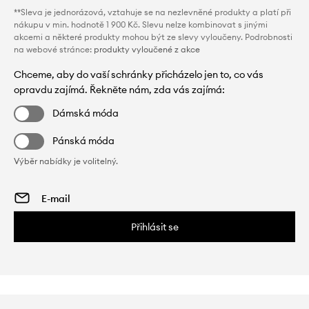
**Sleva je jednorázová, vztahuje se na nezlevněné produkty a platí při
nákupu v min. hodnotě 1 900 Kč. Slevu nelze kombinovat s jinými
akcemi a některé produkty mohou být ze slevy vyloučeny. Podrobnosti
na webové stránce:
produkty vyloučené z akce
Chceme, aby do vaší schránky přicházelo jen to, co vás
opravdu zajímá. Řekněte nám, zda vás zajímá:
Dámská móda
Pánská móda
Výběr nabídky je volitelný.
Přihlásit se