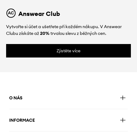
Answear Club
Vytvořte si účet a ušetřete při každém nákupu. V Answear
Clubu získáte až
20%
trvalou slevu z běžných cen.
Zjistěte více
O NÁS
INFORMACE