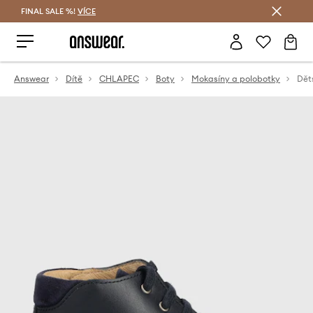
FINAL SALE %!
VÍCE
Ušetřete s Answear Club
Answear
Dítě
CHLAPEC
Boty
Mokasíny a polobotky