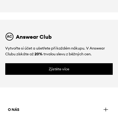
Answear Club
Vytvořte si účet a ušetřete při každém nákupu. V Answear
Clubu získáte až
20%
trvalou slevu z běžných cen.
Zjistěte více
O NÁS