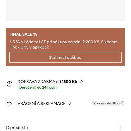
FINAL SALE %
*-5 % s kódem: LST při nákupu za min. 2 200 Kč. S kódem
FIN: -10 % v aplikaci!
Stáhnout aplikaci
DOPRAVA ZDARMA od
1800 Kč
Doručení i do 24 hodin
VRÁCENÍ A REKLAMACE
Vrácení do 30 dnů
O produktu