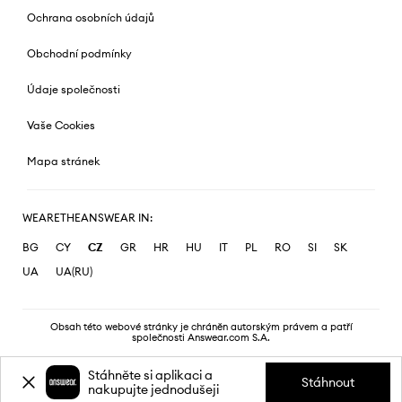
Ochrana osobních údajů
Obchodní podmínky
Údaje společnosti
Vaše Cookies
Mapa stránek
WEARETHEANSWEAR IN:
BG
CY
CZ
GR
HR
HU
IT
PL
RO
SI
SK
UA
UA(RU)
Obsah této webové stránky je chráněn autorským právem a patří
společnosti Answear.com S.A.
Stáhněte si aplikaci a
Stáhnout
nakupujte jednodušeji