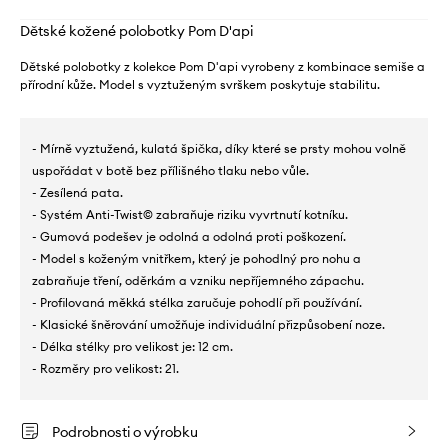
Dětské kožené polobotky Pom D'api
Dětské polobotky z kolekce Pom D'api vyrobeny z kombinace semiše a
přírodní kůže. Model s vyztuženým svrškem poskytuje stabilitu.
- Mírně vyztužená, kulatá špička, díky které se prsty mohou volně
uspořádat v botě bez přílišného tlaku nebo vůle.
- Zesílená pata.
- Systém Anti-Twist© zabraňuje riziku vyvrtnutí kotníku.
- Gumová podešev je odolná a odolná proti poškození.
- Model s koženým vnitřkem, který je pohodlný pro nohu a
zabraňuje tření, oděrkám a vzniku nepříjemného zápachu.
- Profilovaná měkká stélka zaručuje pohodlí při používání.
- Klasické šněrování umožňuje individuální přizpůsobení noze.
- Délka stélky pro velikost je: 12 cm.
- Rozměry pro velikost: 21.
Podrobnosti o výrobku