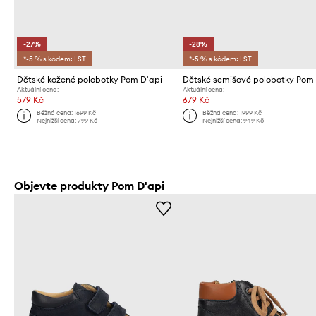
-27%
-28%
*-5 % s kódem: LST
*-5 % s kódem: LST
Dětské kožené polobotky Pom D'api
Dětské semišové polobotky Pom 
Aktuální cena:
Aktuální cena:
579 Kč
679 Kč
Běžná cena:
1699 Kč
Běžná cena:
1999 Kč
Nejnižší cena:
799 Kč
Nejnižší cena:
949 Kč
Objevte produkty Pom D'api