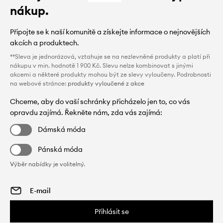
nákup.
Připojte se k naší komunitě a získejte informace o nejnovějších
akcích a produktech.
**Sleva je jednorázová, vztahuje se na nezlevněné produkty a platí při
nákupu v min. hodnotě 1 900 Kč. Slevu nelze kombinovat s jinými
akcemi a některé produkty mohou být ze slevy vyloučeny. Podrobnosti
na webové stránce:
produkty vyloučené z akce
Chceme, aby do vaší schránky přicházelo jen to, co vás
opravdu zajímá. Řekněte nám, zda vás zajímá:
Dámská móda
Pánská móda
Výběr nabídky je volitelný.
Přihlásit se