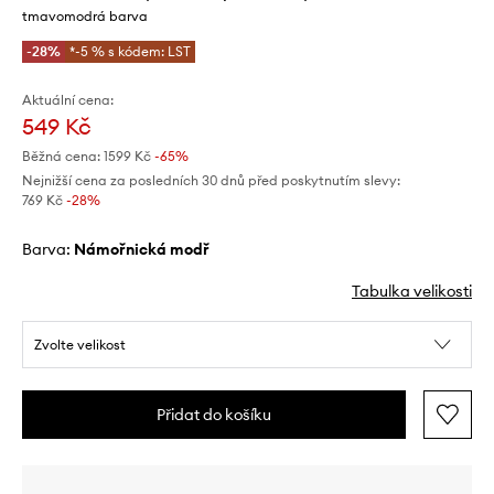
tmavomodrá barva
-28%
*-5 % s kódem: LST
Aktuální cena:
549 Kč
Běžná cena:
1599 Kč
-65%
Nejnižší cena za posledních 30 dnů před poskytnutím slevy:
769 Kč
 -28%
Barva:
námořnická modř
Tabulka velikosti
Zvolte velikost
Přidat do košíku