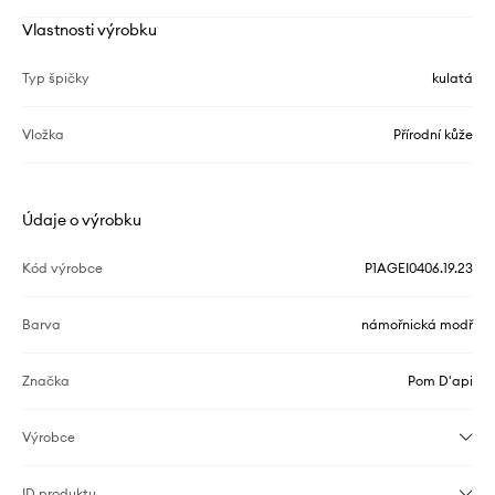
Vlastnosti výrobku
Typ špičky
kulatá
Vložka
Přírodní kůže
Údaje o výrobku
Kód výrobce
P1AGEI0406.19.23
Barva
námořnická modř
Značka
Pom D'api
Výrobce
ID produktu