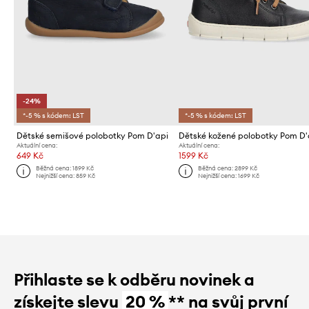
-24%
*-5 % s kódem: LST
*-5 % s kódem: LST
Dětské semišové polobotky Pom D'api
Aktuální cena:
Aktuální cena:
649 Kč
1599 Kč
Běžná cena:
1899 Kč
Běžná cena:
2899 Kč
Nejnižší cena:
859 Kč
Nejnižší cena:
1699 Kč
Přihlaste se k odběru novinek a
získejte slevu
20 %
** na svůj první