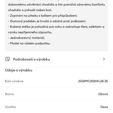
dokonalému odvětrání chodidla a tím pomáhá zdravému komfortu
chodidla a pohodlí nošení bot.
- Zapínání na přezku s kolíkem pro přizpůsobení.
- Gumová podešev je trvalá a odolná proti poškození.
- Kožená stélka je pohodlná pro nohu a zabraňuje tření, oděrkám a
vzniku nepříjemného zápachu.
- Jednobarevný materiál.
- Model na nízkém podpatku.
Podrobnosti o výrobku
Údaje o výrobku
Kód výrobce
J558MF.000HH.28.35
Barva
růžová
Značka
Geox