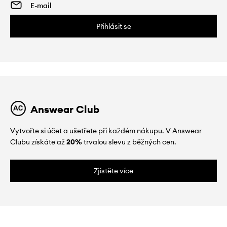
Přihlásit se
Answear Club
Vytvořte si účet a ušetřete při každém nákupu. V Answear
Clubu získáte až
20%
trvalou slevu z běžných cen.
Zjistěte více