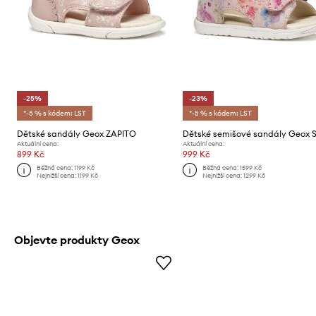
-25%
-23%
*-5 % s kódem: LST
*-5 % s kódem: LST
Dětské sandály Geox ZAPITO
Aktuální cena:
Aktuální cena:
899 Kč
999 Kč
Běžná cena:
1199 Kč
Běžná cena:
1599 Kč
Nejnižší cena:
1199 Kč
Nejnižší cena:
1299 Kč
Objevte produkty Geox