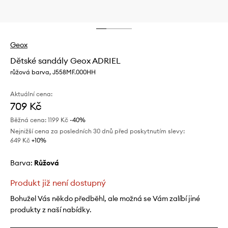
Geox
Dětské sandály Geox ADRIEL
růžová barva, J558MF.000HH
Aktuální cena:
709 Kč
Běžná cena:
1199 Kč
-40%
Nejnižší cena za posledních 30 dnů před poskytnutím slevy:
649 Kč
 +10%
Barva:
růžová
Produkt již není dostupný
Bohužel Vás někdo předběhl, ale možná se Vám zalíbí jiné
produkty z naší nabídky.