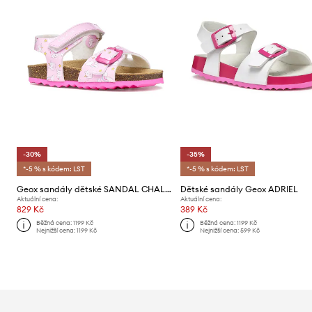
-30%
-35%
*-5 % s kódem: LST
*-5 % s kódem: LST
Geox sandály dětské SANDAL CHALKI
Dětské sandály Geox ADRIEL
Aktuální cena:
Aktuální cena:
829 Kč
389 Kč
Běžná cena:
1199 Kč
Běžná cena:
1199 Kč
Nejnižší cena:
1199 Kč
Nejnižší cena:
599 Kč