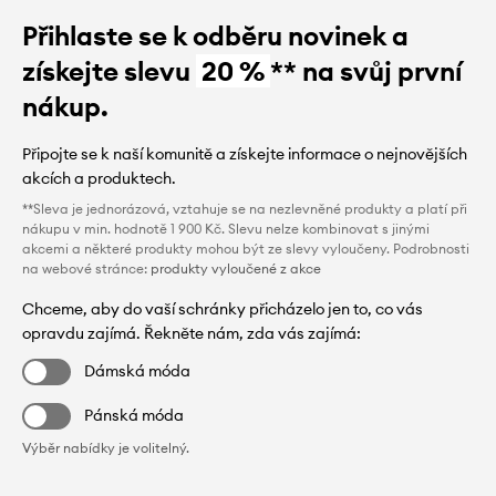
Přihlaste se k odběru novinek a
získejte slevu
20 %
** na svůj první
nákup.
Připojte se k naší komunitě a získejte informace o nejnovějších
akcích a produktech.
**Sleva je jednorázová, vztahuje se na nezlevněné produkty a platí při
nákupu v min. hodnotě 1 900 Kč. Slevu nelze kombinovat s jinými
akcemi a některé produkty mohou být ze slevy vyloučeny. Podrobnosti
na webové stránce:
produkty vyloučené z akce
Chceme, aby do vaší schránky přicházelo jen to, co vás
opravdu zajímá. Řekněte nám, zda vás zajímá:
Dámská móda
Pánská móda
Výběr nabídky je volitelný.