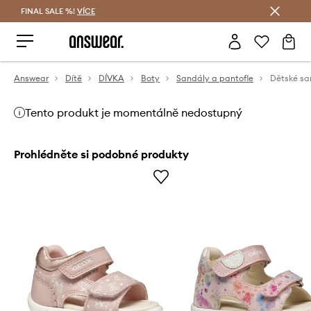
FINAL SALE %!
VÍCE
Ušetřete s Answear Club
Answear
Dítě
DÍVKA
Boty
Sandály a pantofle
Dětské sa
Tento produkt je momentálně nedostupný
Prohlédněte si podobné produkty