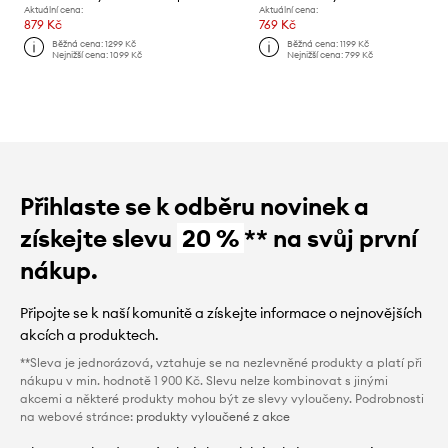
Aktuální cena:
Aktuální cena:
879 Kč
769 Kč
Běžná cena:
1299 Kč
Běžná cena:
1199 Kč
Nejnižší cena:
1099 Kč
Nejnižší cena:
799 Kč
Přihlaste se k odběru novinek a
získejte slevu
20 %
** na svůj první
nákup.
Připojte se k naší komunitě a získejte informace o nejnovějších
akcích a produktech.
**Sleva je jednorázová, vztahuje se na nezlevněné produkty a platí při
nákupu v min. hodnotě 1 900 Kč. Slevu nelze kombinovat s jinými
akcemi a některé produkty mohou být ze slevy vyloučeny. Podrobnosti
na webové stránce:
produkty vyloučené z akce