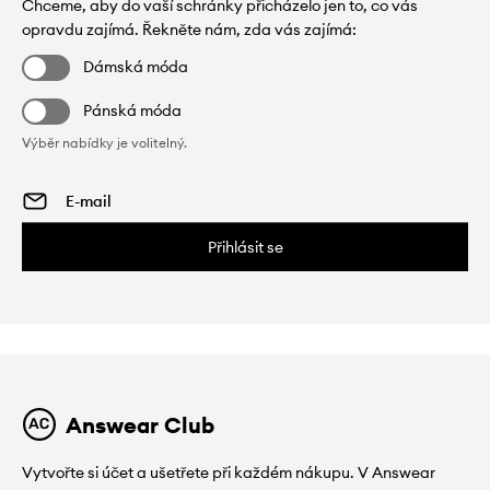
Chceme, aby do vaší schránky přicházelo jen to, co vás
opravdu zajímá. Řekněte nám, zda vás zajímá:
Dámská móda
Pánská móda
Výběr nabídky je volitelný.
Přihlásit se
Answear Club
Vytvořte si účet a ušetřete při každém nákupu. V Answear