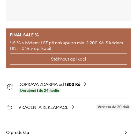
FINAL SALE %
*-5 % s kódem: LST při nákupu za min. 2 200 Kč. S kódem
FIN: -10 % v aplikaci!
Stáhnout aplikaci
DOPRAVA ZDARMA od
1800 Kč
Doručení i do 24 hodin
VRÁCENÍ A REKLAMACE
Vrácení do 30 dnů
O produktu