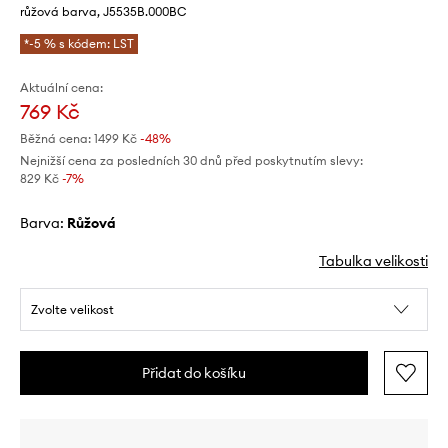
růžová barva, J5535B.000BC
*-5 % s kódem: LST
Aktuální cena:
769 Kč
Běžná cena:
1499 Kč
-48%
Nejnižší cena za posledních 30 dnů před poskytnutím slevy:
829 Kč
 -7%
Barva:
růžová
Tabulka velikosti
Zvolte velikost
Přidat do košíku