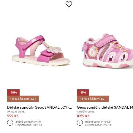
-18%
-11%
*-5 % s kódem: LST
*-5 % s kódem: LST
Dětské sandály Geox SANDAL JOYFOOT
Geox sandály dětské SANDAL 
Aktuální cena:
Aktuální cena:
999 Kč
1059 Kč
Běžná cena:
1499 Kč
Běžná cena:
1499 Kč
Nejnižší cena:
1229 Kč
Nejnižší cena:
1199 Kč