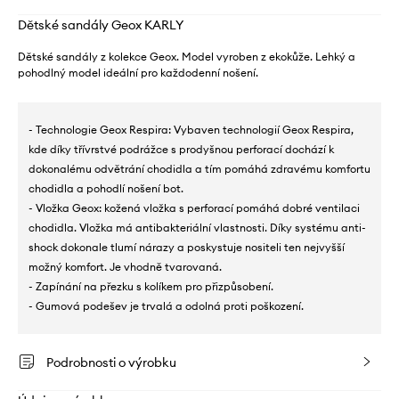
Dětské sandály Geox KARLY
Dětské sandály z kolekce Geox. Model vyroben z ekokůže. Lehký a
pohodlný model ideální pro každodenní nošení.
- Technologie Geox Respira: Vybaven technologií Geox Respira,
kde díky třívrstvé podrážce s prodyšnou perforací dochází k
dokonalému odvětrání chodidla a tím pomáhá zdravému komfortu
chodidla a pohodlí nošení bot.
- Vložka Geox: kožená vložka s perforací pomáhá dobré ventilaci
chodidla. Vložka má antibakteriální vlastnosti. Díky systému anti-
shock dokonale tlumí nárazy a poskystuje nositeli ten nejvyšší
možný komfort. Je vhodně tvarovaná.
- Zapínání na přezku s kolíkem pro přizpůsobení.
- Gumová podešev je trvalá a odolná proti poškození.
Podrobnosti o výrobku