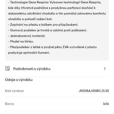
- Technologie Geox Respira: Vybaven technologií Geox Respira,
kde díky třívrstvé podrážce s prodyšnou perforací dochází k
dokonalému odvětrání chodidla a tím pomáhá zdravému komfortu
chodidla a pohodlí nošení bot.
- Zapínání na přezku s kolíkem pro přizpůsobení.
- Gumová podešev je trvalá a odolná proti poškození.
- Jednobarevný materiál.
- Model na klínku.
- Mezipodešev z lehké a pružné pěny EVA vytvořené z plastu
poskytuje optimální tlumení.
Podrobnosti o výrobku
Údaje o výrobku
Kód výrobce
J55DBA.000BC.31.35
Barva
bílá