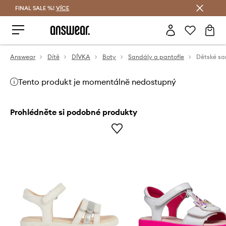
FINAL SALE %!
VÍCE
Ušetřete s Answear Club
Answear
Dítě
DÍVKA
Boty
Sandály a pantofle
Dětské s
Tento produkt je momentálně nedostupný
Prohlédněte si podobné produkty