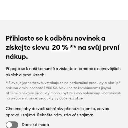
Přihlaste se k odběru novinek a
získejte slevu
20 %
** na svůj první
nákup.
Připojte se k naší komunitě a získejte informace o nejnovějších
akcích a produktech.
**Sleva je jednorázová, vztahuje se na nezlevněné produkty a platí při
nákupu v min. hodnotě 1 900 Kč. Slevu nelze kombinovat s jinými
akcemi a některé produkty mohou být ze slevy vyloučeny. Podrobnosti
na webové stránce:
produkty vyloučené z akce
Chceme, aby do vaší schránky přicházelo jen to, co vás
opravdu zajímá. Řekněte nám, zda vás zajímá:
Dámská móda