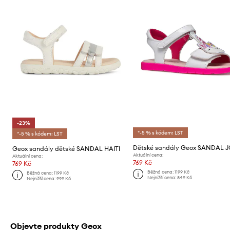
-23%
*-5 % s kódem: LST
*-5 % s kódem: LST
Geox sandály dětské SANDAL HAITI
Aktuální cena:
Aktuální cena:
769 Kč
769 Kč
Běžná cena:
1199 Kč
Běžná cena:
1199 Kč
Nejnižší cena:
849 Kč
Nejnižší cena:
999 Kč
Objevte produkty Geox