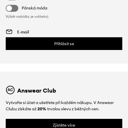
Pánská móda
Výběr nabídky je volitelný.
Přihlásit se
Answear Club
Vytvořte si účet a ušetřete při každém nákupu. V Answear
Clubu získáte až
20%
trvalou slevu z běžných cen.
Zjistěte více