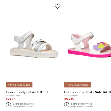
*-5 % s kódem: LST
*-5 % s kódem: LST
Geox sandály dětské KODETTE
Aktuální cena:
Aktuální cena:
999 Kč
1099 Kč
Běžná cena:
1599 Kč
Běžná cena:
1499 Kč
Nejnižší cena:
1059 Kč
Nejnižší cena:
1129 Kč