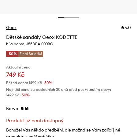
Geox
5.0
Dětské sandály Geox KODETTE
bílá barva, J55DBA.000BC
-50%
Final Sale %!
Aktuální cena:
749 Kč
Běžná cena:
1499 Kč
-50%
Nejnižší cena za posledních 30 dnů před poskytnutím slevy:
1499 Kč
 -50%
Barva:
bílá
Produkt již není dostupný
Bohužel Vás někdo předběhl, ale možná se Vám zalíbí jiné
produkty z naší nabídky.