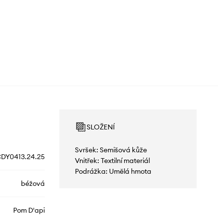
SLOŽENÍ
Svršek: Semišová kůže
DY0413.24.25
Vnitřek: Textilní materiál
Podrážka: Umělá hmota
béžová
Pom D'api