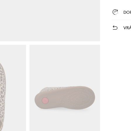
DO
VRÁ