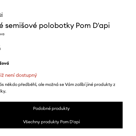
pi
é semišové polobotky Pom D'api
rva
č
éžová
již není dostupný
ás někdo předběhl, ale možná se Vám zalíbí jiné produkty z
dky.
Podobné produkty
Všechny produkty Pom D'api