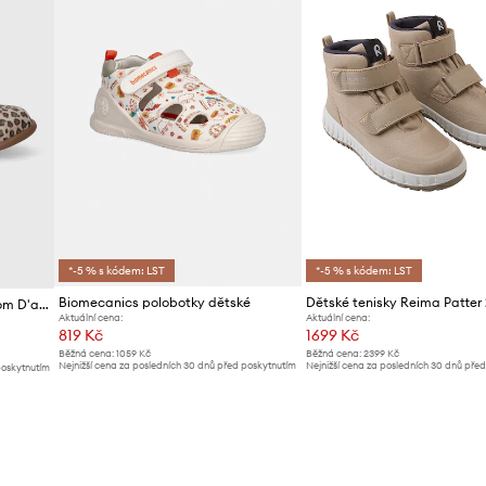
*-5 % s kódem: LST
*-5 % s kódem: LST
Biomecanics polobotky dětské
Dětské tenisky Reima Patter 
Dětské semišové polobotky Pom D'api
Aktuální cena:
Aktuální cena:
819 Kč
1699 Kč
Běžná cena:
1059 Kč
Běžná cena:
2399 Kč
Nejnižší cena za posledních 30 dnů před poskytnutím
Nejnižší cena za posledních 30 dnů pře
poskytnutím
slevy:
869 Kč
slevy:
1799 Kč