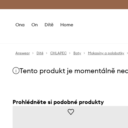
Premium Fashion Benefits
Doručení a vr
Ona
On
Dítě
Home
Answear
Dítě
CHLAPEC
Boty
Mokasíny a polobotky
Tento produkt je momentálně ne
Prohlédněte si podobné produkty