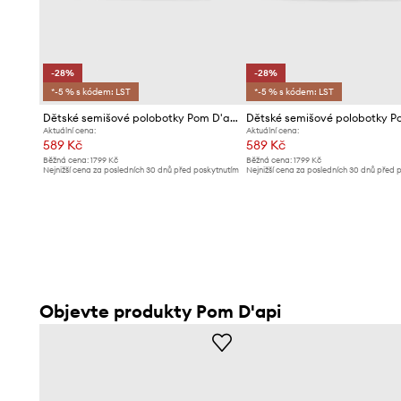
-28%
-28%
*-5 % s kódem: LST
*-5 % s kódem: LST
Dětské semišové polobotky Pom D'api
Aktuální cena:
Aktuální cena:
589 Kč
589 Kč
Běžná cena:
1799 Kč
Běžná cena:
1799 Kč
Nejnižší cena za posledních 30 dnů před poskytnutím
Nejnižší cena za posledních 30 dnů před 
slevy:
829 Kč
slevy:
829 Kč
Objevte produkty Pom D'api