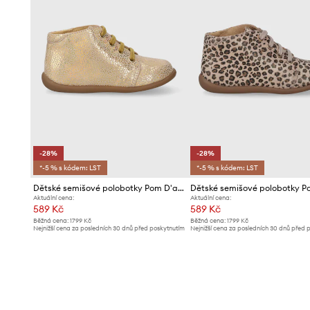
-28%
-28%
*-5 % s kódem: LST
*-5 % s kódem: LST
Dětské semišové polobotky Pom D'api
Aktuální cena:
Aktuální cena:
589 Kč
589 Kč
Běžná cena:
1799 Kč
Běžná cena:
1799 Kč
Nejnižší cena za posledních 30 dnů před poskytnutím
Nejnižší cena za posledních 30 dnů před 
slevy:
829 Kč
slevy:
829 Kč