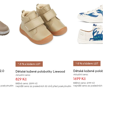
*-5 % s kódem: LST
*-5 % s kódem: LST
2.0
Dětské kožené polobotky Liewood
Aktuální cena:
Aktuální cena:
1699 Kč
829 Kč
Běžná cena:
2199 Kč
Běžná cena:
2599 Kč
d poskytnutím
Nejnižší cena za posledních 30 dnů př
Nejnižší cena za posledních 30 dnů před poskytnutím
slevy:
1799 Kč
slevy:
889 Kč