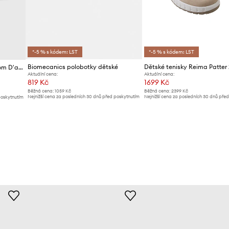
*-5 % s kódem: LST
*-5 % s kódem: LST
Biomecanics polobotky dětské
Dětské tenisky Reima Patter 
Dětské semišové polobotky Pom D'api
Aktuální cena:
Aktuální cena:
819 Kč
1699 Kč
Běžná cena:
1059 Kč
Běžná cena:
2399 Kč
Nejnižší cena za posledních 30 dnů před poskytnutím
Nejnižší cena za posledních 30 dnů pře
poskytnutím
slevy:
869 Kč
slevy:
1799 Kč