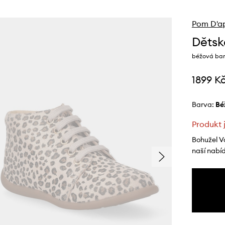
Pom D'a
Dětsk
béžová ba
1899 K
Barva:
b
Produkt 
Bohužel V
naší nabí