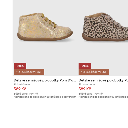
-28%
-28%
*-5 % s kódem: LST
*-5 % s kódem: LST
Dětské semišové polobotky Pom D'api
Aktuální cena:
Aktuální cena:
589 Kč
589 Kč
Běžná cena:
1799 Kč
Běžná cena:
1799 Kč
Nejnižší cena za posledních 30 dnů před poskytnutím
Nejnižší cena za posledních 30 dnů před 
slevy:
829 Kč
slevy:
829 Kč