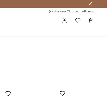
Answear Club
- 20 % na první objednávku
Answear Club
Journal
Pomoc