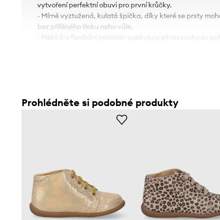
vytvoření perfektní obuvi pro první krůčky.
- Mírně vyztužená, kulatá špička, díky které se prsty mo
bez přílišného tlaku nebo vůle.
- Měkká a flexibilní podešev poskytuje plnou svobodu po
- Široký otvor pro snadné obouvání.
- Měkká pata.
- Klasické šněrování umožňuje individuální přizpůsobení n
- Délka stélky pro velikost je: 15 cm.
- Rozměry pro velikost: 25.
Prohlédněte si podobné produkty