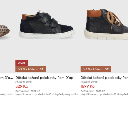
-24%
*-5 % s kódem: LST
*-5 % s kódem: LST
Dětské semišové polobotky Pom D'api
Dětské kožené polobotky Pom D'api
Aktuální cena:
Aktuální cena:
829 Kč
1599 Kč
Běžná cena:
2399 Kč
Běžná cena:
2899 Kč
poskytnutím
Nejnižší cena za posledních 30 dnů před poskytnutím
Nejnižší cena za posledních 30 dnů pře
slevy:
1099 Kč
slevy:
1699 Kč