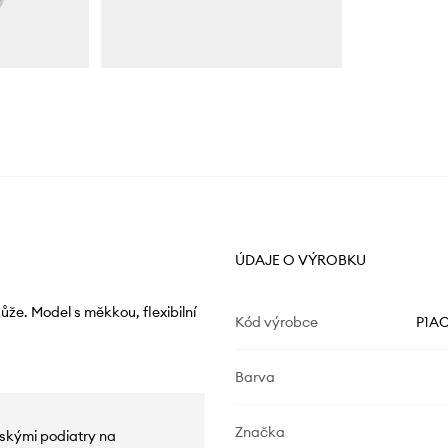
ÚDAJE O VÝROBKU
že. Model s měkkou, flexibilní
Kód výrobce
P1AC
Barva
Značka
zskými podiatry na