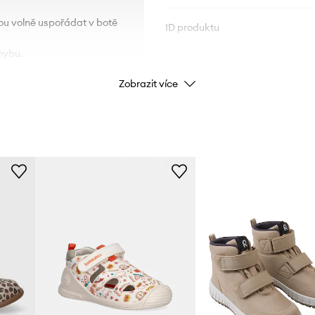
hou volně uspořádat v botě
ID produktu
hybu.
Zobrazit více
oze.