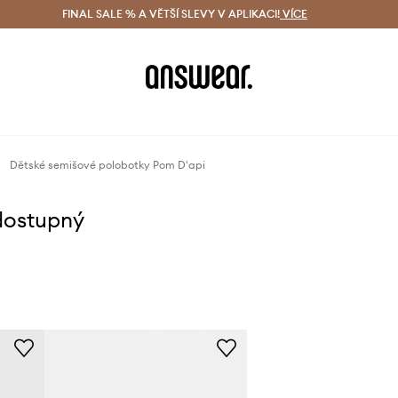
ácení zdarma (od 1800 Kč)
FINAL SALE % A VĚTŠÍ SLEVY V APLIKACI!
Doručení i do 24 h
VÍCE
Ušetřete s 
Dětské semišové polobotky Pom D'api
dostupný