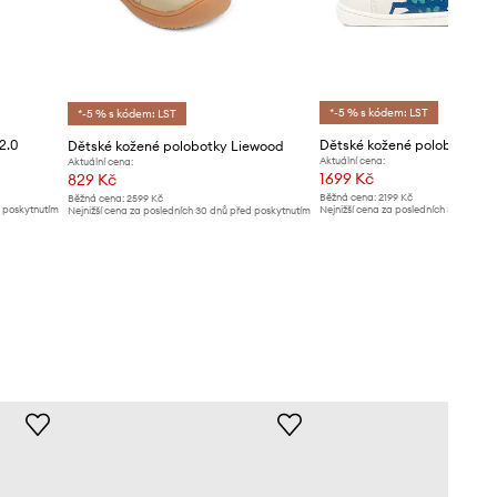
*-5 % s kódem: LST
*-5 % s kódem: LST
2.0
Dětské kožené polobotky Liewood
Aktuální cena:
Aktuální cena:
1699 Kč
829 Kč
Běžná cena:
2199 Kč
Běžná cena:
2599 Kč
d poskytnutím
Nejnižší cena za posledních 30 dnů př
Nejnižší cena za posledních 30 dnů před poskytnutím
slevy:
1799 Kč
slevy:
889 Kč