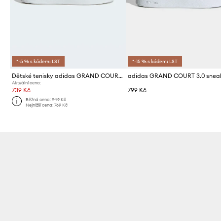
*-5 % s kódem: LST
*-15 % s kódem: LST
Dětské tenisky adidas GRAND COURT 3.0
Aktuální cena:
739 Kč
799 Kč
Běžná cena:
949 Kč
Nejnižší cena:
769 Kč