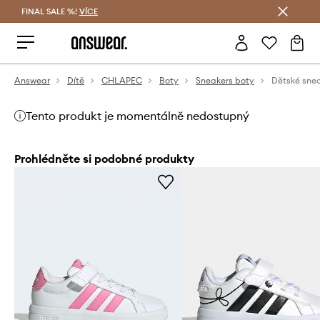
FINAL SALE %!
VÍCE
Ušetřete s Answear Club
Answear
Dítě
CHLAPEC
Boty
Sneakers boty
Tento produkt je momentálně nedostupný
Prohlédněte si podobné produkty