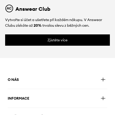
Answear Club
Vytvořte si účet a ušetřete při každém nákupu. V Answear
Clubu získáte až
20%
trvalou slevu z běžných cen.
Zjistěte více
O NÁS
INFORMACE