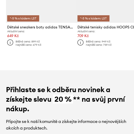
*-5 % s kódem: LST
*-5 % s kódem: LST
Dětské sneakers boty adidas TENSAUR SPORT MICKEY
Aktuální cena:
Aktuální cena:
649 Kč
709 Kč
Běžná cena:
899 Kč
Běžná cena:
949 Kč
Nejnižší cena:
679 Kč
Nejnižší cena:
739 Kč
Přihlaste se k odběru novinek a
získejte slevu
20 %
** na svůj první
nákup.
Připojte se k naší komunitě a získejte informace o nejnovějších
akcích a produktech.