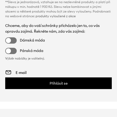
**Sleva je jednorázová, vztahuje se na nezlevněné produkty a platí při
nákupu v min. hodnotě 1 900 Kč. Slevu nelze kombinovat s jinými
akcemi a některé produkty mohou být ze slevy vyloučeny. Podrobnosti
na webové stránce:
produkty vyloučené z akce
Chceme, aby do vaší schránky přicházelo jen to, co vás
opravdu zajímá. Řekněte nám, zda vás zajímá:
Dámská móda
Pánská móda
Výběr nabídky je volitelný.
Přihlásit se