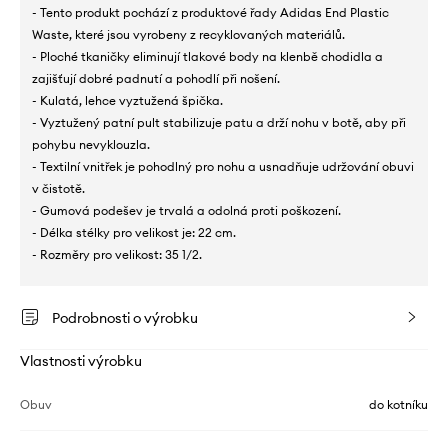
- Tento produkt pochází z produktové řady Adidas End Plastic
Waste, které jsou vyrobeny z recyklovaných materiálů.
- Ploché tkaničky eliminují tlakové body na klenbě chodidla a
zajišťují dobré padnutí a pohodlí při nošení.
- Kulatá, lehce vyztužená špička.
- Vyztužený patní pult stabilizuje patu a drží nohu v botě, aby při
pohybu nevyklouzla.
- Textilní vnitřek je pohodlný pro nohu a usnadňuje udržování obuvi
v čistotě.
- Gumová podešev je trvalá a odolná proti poškození.
- Délka stélky pro velikost je: 22 cm.
- Rozměry pro velikost: 35 1/2.
Podrobnosti o výrobku
Vlastnosti výrobku
Obuv
do kotníku