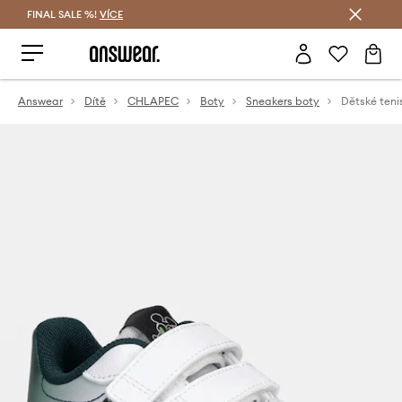
FINAL SALE %!
VÍCE
Ušetřete s Answear Club
Answear
Dítě
CHLAPEC
Boty
Sneakers boty