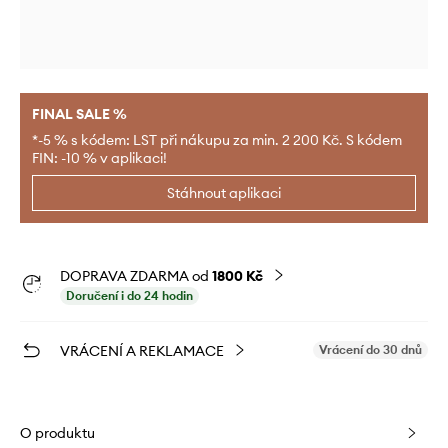
FINAL SALE %
*-5 % s kódem: LST při nákupu za min. 2 200 Kč. S kódem
FIN: -10 % v aplikaci!
Stáhnout aplikaci
DOPRAVA ZDARMA od
1800 Kč
Doručení i do 24 hodin
VRÁCENÍ A REKLAMACE
Vrácení do 30 dnů
O produktu