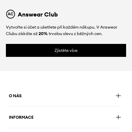
Answear Club
Vytvořte si účet a ušetřete při každém nákupu. V Answear
Clubu získáte až
20%
trvalou slevu z běžných cen.
Zjistěte více
O NÁS
INFORMACE