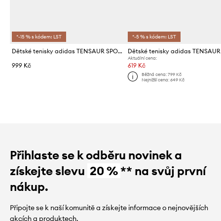
*-15 % s kódem: LST
*-5 % s kódem: LST
Dětské tenisky adidas TENSAUR SPORT 3.0
Aktuální cena:
999 Kč
619 Kč
Běžná cena:
799 Kč
Nejnižší cena:
649 Kč
Přihlaste se k odběru novinek a
získejte slevu
20 %
** na svůj první
nákup.
Připojte se k naší komunitě a získejte informace o nejnovějších
akcích a produktech.