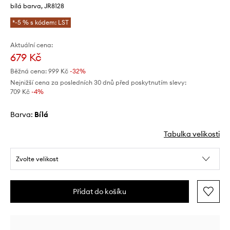
bílá barva, JR8128
*-5 % s kódem: LST
Aktuální cena:
679 Kč
Běžná cena:
999 Kč
-32%
Nejnižší cena za posledních 30 dnů před poskytnutím slevy:
709 Kč
 -4%
Barva:
bílá
Tabulka velikosti
Zvolte velikost
Přidat do košíku