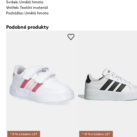
Svršek: Umělá hmota
Vnitřek: Textilní materiál
Podrážka: Umělá hmota
Podobné produkty
*-5 % s kódem: LST
*-15 % s kódem: LST