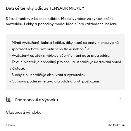
Dětské tenisky adidas TENSAUR MICKEY
Dětské tenisky z kolekce adidas. Model vyroben ze syntetického
materiálu. Lehký a pohodlný model ideální pro každodenní nošení.
- Mírně vyztužená, kulatá špička, díky které se prsty mohou volně
uspořádat v botě bez přílišného tlaku nebo vůle.
- Vyztužený opatek s měkkou výplní chrání patu proti oděru.
- Textilní vnitřek je pohodlný pro nohu a usnadňuje udržování obuvi
v čistotě.
- Suchý zip usnadňuje obouvání a vyzouvání.
- Gumová podešev je trvalá a odolná proti poškození.
Podrobnosti o výrobku
Vlastnosti výrobku
Obuv
do kotníku