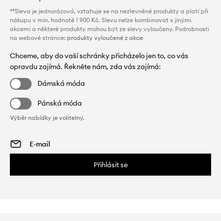
**Sleva je jednorázová, vztahuje se na nezlevněné produkty a platí při
nákupu v min. hodnotě 1 900 Kč. Slevu nelze kombinovat s jinými
akcemi a některé produkty mohou být ze slevy vyloučeny. Podrobnosti
na webové stránce:
produkty vyloučené z akce
Chceme, aby do vaší schránky přicházelo jen to, co vás
opravdu zajímá. Řekněte nám, zda vás zajímá:
Dámská móda
Pánská móda
Výběr nabídky je volitelný.
Přihlásit se