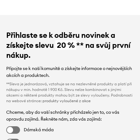
Přihlaste se k odběru novinek a
získejte slevu
20 %
** na svůj první
nákup.
Připojte se k naší komunitě a získejte informace o nejnovějších
akcích a produktech.
**Sleva je jednorázová, vztahuje se na nezlevněné produkty a platí při
nákupu v min. hodnotě 1 900 Kč. Slevu nelze kombinovat s jinými
akcemi a některé produkty mohou být ze slevy vyloučeny. Podrobnosti
na webové stránce:
produkty vyloučené z akce
Chceme, aby do vaší schránky přicházelo jen to, co vás
opravdu zajímá. Řekněte nám, zda vás zajímá:
Dámská móda