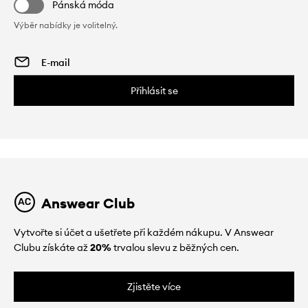
Pánská móda
Výběr nabídky je volitelný.
Přihlásit se
Answear Club
Vytvořte si účet a ušetřete při každém nákupu. V Answear
Clubu získáte až
20%
trvalou slevu z běžných cen.
Zjistěte více