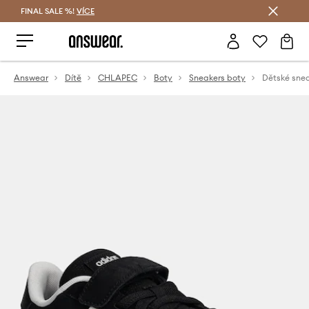
FINAL SALE %!
VÍCE
Ušetřete s Answear Club
Answear
Dítě
CHLAPEC
Boty
Sneakers boty