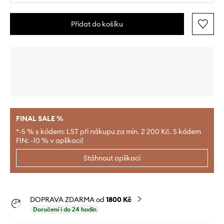
Přidat do košíku
FINAL SALE %
*-5 % s kódem: LST při nákupu za min. 2 200 Kč. S kódem
FIN: -10 % v aplikaci!
Stáhnout aplikaci
DOPRAVA ZDARMA od
1800 Kč
Doručení i do 24 hodin