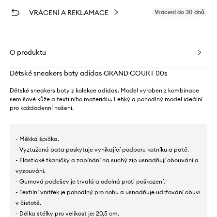
VRÁCENÍ A REKLAMACE
Vrácení do 30 dnů
O produktu
Dětské sneakers boty adidas GRAND COURT 00s
Dětské sneakers boty z kolekce adidas. Model vyroben z kombinace
semišové kůže a textilního materiálu. Lehký a pohodlný model ideální
pro každodenní nošení.
- Měkká špička.
- Vyztužená pata poskytuje vynikající podporu kotníku a patě.
- Elastické tkaničky a zapínání na suchý zip usnadňují obouvání a
vyzouvání.
- Gumová podešev je trvalá a odolná proti poškození.
- Textilní vnitřek je pohodlný pro nohu a usnadňuje udržování obuvi
v čistotě.
- Délka stélky pro velikost je: 20,5 cm.