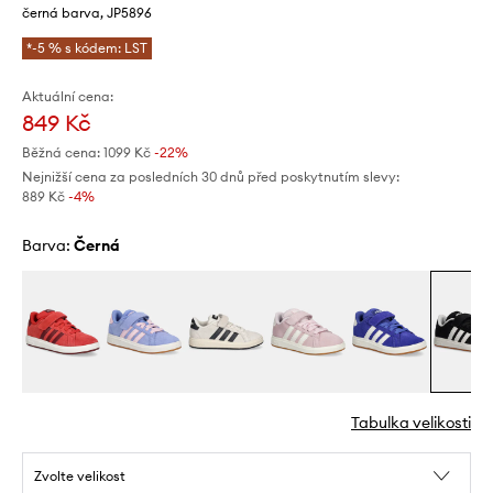
černá barva, JP5896
*-5 % s kódem: LST
Aktuální cena:
849 Kč
Běžná cena:
1099 Kč
-22%
Nejnižší cena za posledních 30 dnů před poskytnutím slevy:
889 Kč
 -4%
Barva:
černá
Tabulka velikosti
Zvolte velikost