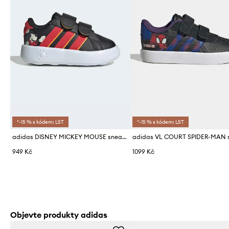
*-15 % s kódem: LST
*-15 % s kódem: LST
adidas DISNEY MICKEY MOUSE sneakers boty dětské
949 Kč
1099 Kč
Objevte produkty adidas