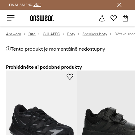
FINAL SALE %!
VÍCE
Ušetřete s Answear Club
Answear
Dítě
CHLAPEC
Boty
Sneakers boty
Tento produkt je momentálně nedostupný
Prohlédněte si podobné produkty