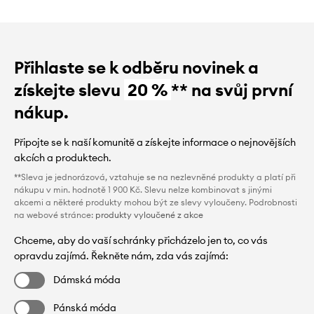
Přihlaste se k odběru novinek a
získejte slevu
20 %
** na svůj první
nákup.
Připojte se k naší komunitě a získejte informace o nejnovějších
akcích a produktech.
**Sleva je jednorázová, vztahuje se na nezlevněné produkty a platí při
nákupu v min. hodnotě 1 900 Kč. Slevu nelze kombinovat s jinými
akcemi a některé produkty mohou být ze slevy vyloučeny. Podrobnosti
na webové stránce:
produkty vyloučené z akce
Chceme, aby do vaší schránky přicházelo jen to, co vás
opravdu zajímá. Řekněte nám, zda vás zajímá:
Dámská móda
Pánská móda