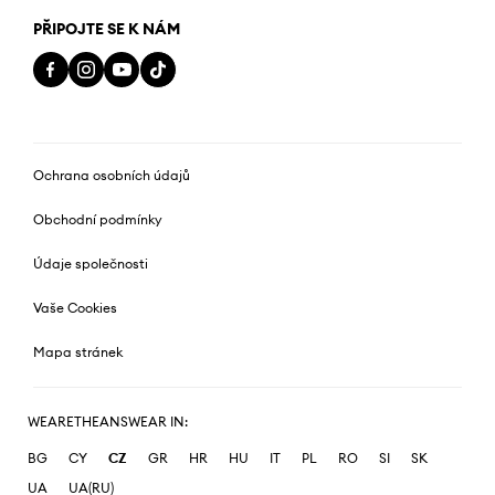
PŘIPOJTE SE K NÁM
Ochrana osobních údajů
Obchodní podmínky
Údaje společnosti
Vaše Cookies
Mapa stránek
WEARETHEANSWEAR IN:
BG
CY
CZ
GR
HR
HU
IT
PL
RO
SI
SK
UA
UA(RU)