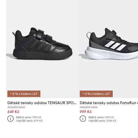
*-5 % s kódem: LST
*-5 % s kódem: LST
Dětské tenisky adidas TENSAUR SPORT 3.0
Dětské tenisky adidas FortaRun 
Aktuální cena:
Aktuální cena:
649 Kč
999 Kč
Běžná cena:
799 Kč
Běžná cena:
1199 Kč
Nejnižší cena:
679 Kč
Nejnižší cena:
1039 Kč