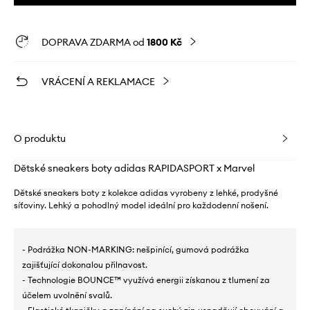
DOPRAVA ZDARMA od
1800 Kč
VRÁCENÍ A REKLAMACE
O produktu
Dětské sneakers boty adidas RAPIDASPORT x Marvel
Dětské sneakers boty z kolekce adidas vyrobeny z lehké, prodyšné
síťoviny. Lehký a pohodlný model ideální pro každodenní nošení.
- Podrážka NON-MARKING: nešpinící, gumová podrážka
zajišťující dokonalou přilnavost.
- Technologie BOUNCE™ využívá energii získanou z tlumení za
účelem uvolnění svalů.