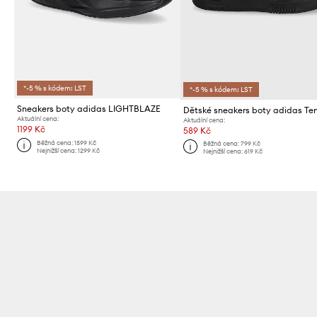
*-5 % s kódem: LST
*-5 % s kódem: LST
Sneakers boty adidas LIGHTBLAZE
Aktuální cena:
Aktuální cena:
1199 Kč
589 Kč
Běžná cena:
1599 Kč
Běžná cena:
799 Kč
Nejnižší cena:
1299 Kč
Nejnižší cena:
619 Kč