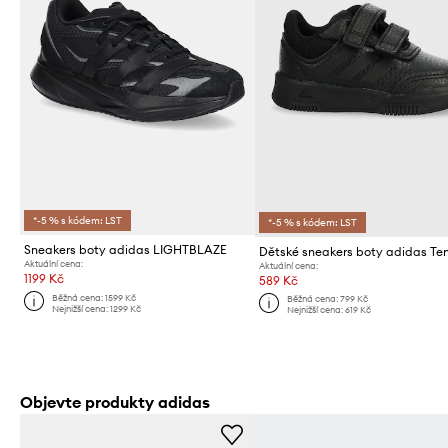
*-5 % s kódem: LST
*-5 % s kódem: LST
Sneakers boty adidas LIGHTBLAZE
Aktuální cena:
Aktuální cena:
1199 Kč
589 Kč
Běžná cena:
1599 Kč
Běžná cena:
799 Kč
Nejnižší cena:
1299 Kč
Nejnižší cena:
619 Kč
Objevte produkty adidas