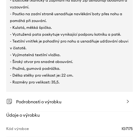
- Elastické tkaničky a zapínání na suchý zip usnadňují obouvání a
vyzouvání.
- Poutko na zadní straně usnadňuje navlékání boty přes nohu a
pomáhá při zouvání.
- Kulatá, měkká špička.
- Vyztužená pata poskytuje vynikající podporu kotníku a patě.
- Textilní vnitřek je pohodlný pro nohu a usnadňuje udržování obuvi
v čistotě.
- Vyjímatelná textilní vložka.
- Široký otvor pro snadné obouvání.
- Pružná, gumová podrážka.
- Délka stélky pro velikost je: 22 cm.
- Rozměry pro velikost: 35,5.
Podrobnosti o výrobku
Údaje o výrobku
Kód výrobce
IG7175