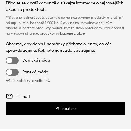
Připojte se k naší komunitě a získejte informace o nejnovějších
akcích a produktech.
**Sleva je jednorázová, vztahuje se na nezlevněné produkty a platí při
nákupu v min. hodnotě 1 900 Kč. Slevu nelze kombinovat s jinými
akcemi a některé produkty mohou být ze slevy vyloučeny. Podrobnosti
na webové stránce:
produkty vyloučené z akce
Chceme, aby do vaší schránky přicházelo jen to, co vás
opravdu zajímá. Řekněte nám, zda vás zajímá:
Dámská móda
Pánská móda
Výběr nabídky je volitelný.
Přihlásit se