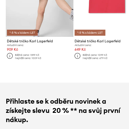
*-5 % s kódem: LST
*-5 % s kódem: LST
Dětské tričko Karl Lagerfeld
Dětské tričko Karl Lagerfeld
Aktuální cena:
Aktuální cena:
909 Kč
649 Kč
Běžná cena:
1399 Kč
Běžná cena:
1099 Kč
Nejnižší cena:
1009 Kč
Nejnižší cena:
679 Kč
Přihlaste se k odběru novinek a
získejte slevu
20 %
** na svůj první
nákup.