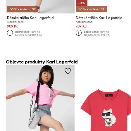
-11%
*-5 % s kódem: LST
*-5 % s kódem: LST
Dětské tričko Karl Lagerfeld
Dětské tričko Karl Lagerfeld
Aktuální cena:
Aktuální cena:
909 Kč
709 Kč
Běžná cena:
1399 Kč
Běžná cena:
1099 Kč
Nejnižší cena:
1009 Kč
Nejnižší cena:
799 Kč
Objevte produkty Karl Lagerfeld