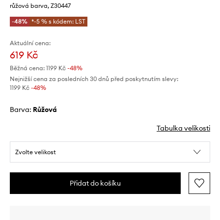
růžová barva, Z30447
-48%
*-5 % s kódem: LST
Aktuální cena:
619 Kč
Běžná cena:
1199 Kč
-48%
Nejnižší cena za posledních 30 dnů před poskytnutím slevy:
1199 Kč
 -48%
Barva:
růžová
Tabulka velikosti
Zvolte velikost
Přidat do košíku