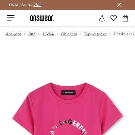
FINAL SALE %!
VÍCE
Ušetřete s Answear Club
Answear
Dítě
DÍVKA
Oblečení
Topy a trička
Dětské tričk