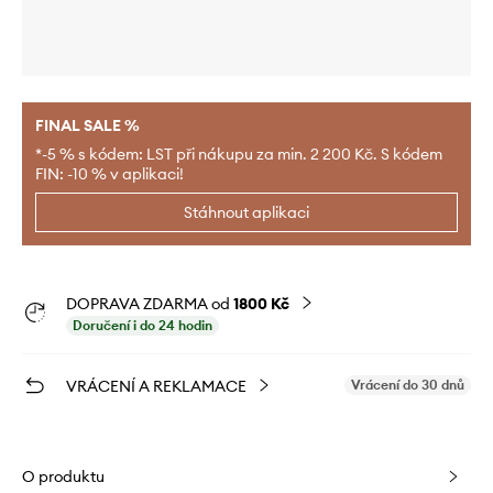
FINAL SALE %
*-5 % s kódem: LST při nákupu za min. 2 200 Kč. S kódem
FIN: -10 % v aplikaci!
Stáhnout aplikaci
DOPRAVA ZDARMA od
1800 Kč
Doručení i do 24 hodin
VRÁCENÍ A REKLAMACE
Vrácení do 30 dnů
O produktu