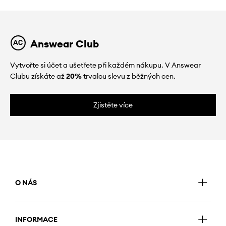
Answear Club
Vytvořte si účet a ušetřete při každém nákupu. V Answear
Clubu získáte až
20%
trvalou slevu z běžných cen.
Zjistěte více
O NÁS
INFORMACE