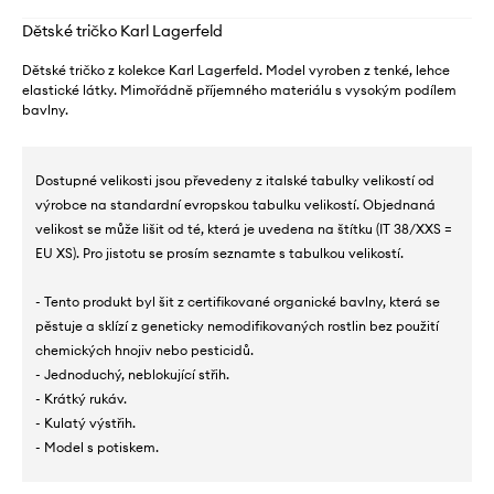
Dětské tričko Karl Lagerfeld
Dětské tričko z kolekce Karl Lagerfeld. Model vyroben z tenké, lehce
elastické látky. Mimořádně příjemného materiálu s vysokým podílem
bavlny.
Dostupné velikosti jsou převedeny z italské tabulky velikostí od
výrobce na standardní evropskou tabulku velikostí. Objednaná
velikost se může lišit od té, která je uvedena na štítku (IT 38/XXS =
EU XS). Pro jistotu se prosím seznamte s tabulkou velikostí.
- Tento produkt byl šit z certifikované organické bavlny, která se
pěstuje a sklízí z geneticky nemodifikovaných rostlin bez použití
chemických hnojiv nebo pesticidů.
- Jednoduchý, neblokující střih.
- Krátký rukáv.
- Kulatý výstřih.
- Model s potiskem.