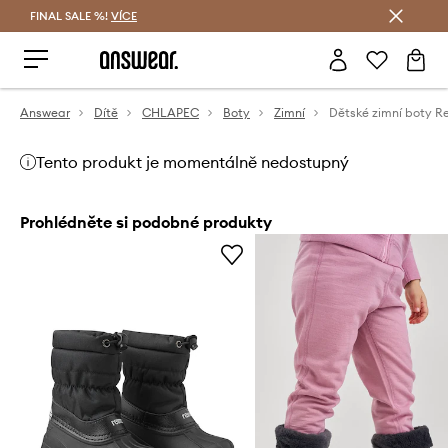
FINAL SALE %!
VÍCE
Ušetřete s Answear Club
Answear
Dítě
CHLAPEC
Boty
Zimní
Dětské zimní boty R
Tento produkt je momentálně nedostupný
Prohlédněte si podobné produkty