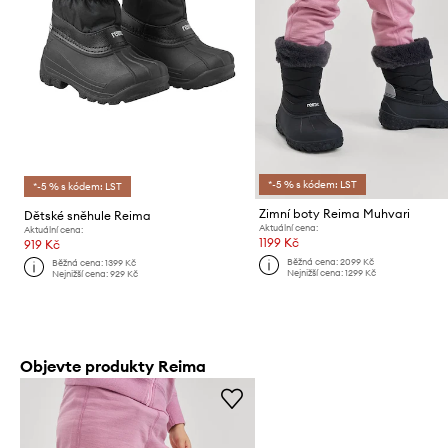
*-5 % s kódem: LST
*-5 % s kódem: LST
Zimní boty Reima Muhvari
Dětské sněhule Reima
Aktuální cena:
Aktuální cena:
1199 Kč
919 Kč
Běžná cena:
2099 Kč
Běžná cena:
1399 Kč
Nejnižší cena:
1299 Kč
Nejnižší cena:
929 Kč
Objevte produkty Reima