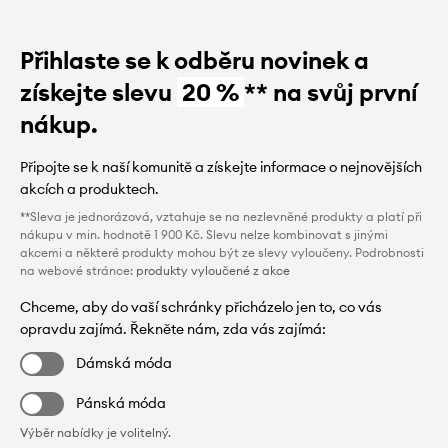
Přihlaste se k odběru novinek a
získejte slevu
20 %
** na svůj první
nákup.
Připojte se k naší komunitě a získejte informace o nejnovějších
akcích a produktech.
**Sleva je jednorázová, vztahuje se na nezlevněné produkty a platí při
nákupu v min. hodnotě 1 900 Kč. Slevu nelze kombinovat s jinými
akcemi a některé produkty mohou být ze slevy vyloučeny. Podrobnosti
na webové stránce:
produkty vyloučené z akce
Chceme, aby do vaší schránky přicházelo jen to, co vás
opravdu zajímá. Řekněte nám, zda vás zajímá:
Dámská móda
Pánská móda
Výběr nabídky je volitelný.