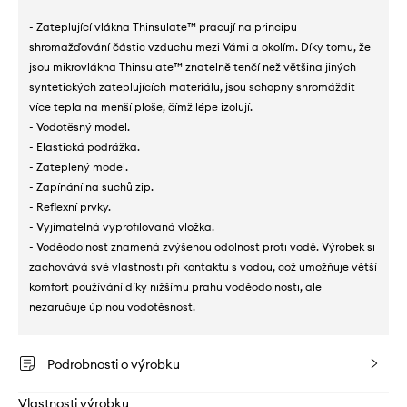
- Zateplující vlákna Thinsulate™ pracují na principu
shromažďování částic vzduchu mezi Vámi a okolím. Díky tomu, že
jsou mikrovlákna Thinsulate™ znatelně tenčí než většina jiných
syntetických zateplujících materiálu, jsou schopny shromáždit
více tepla na menší ploše, čímž lépe izolují.
- Vodotěsný model.
- Elastická podrážka.
- Zateplený model.
- Zapínání na suchů zip.
- Reflexní prvky.
- Vyjímatelná vyprofilovaná vložka.
- Voděodolnost znamená zvýšenou odolnost proti vodě. Výrobek si
zachovává své vlastnosti při kontaktu s vodou, což umožňuje větší
komfort používání díky nižšímu prahu voděodolnosti, ale
nezaručuje úplnou vodotěsnost.
Podrobnosti o výrobku
Vlastnosti výrobku