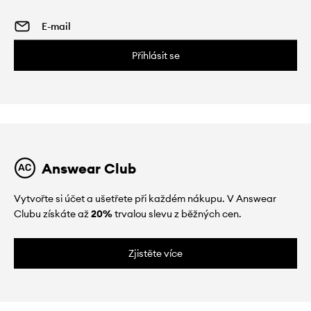
Přihlásit se
Answear Club
Vytvořte si účet a ušetřete při každém nákupu. V Answear
Clubu získáte až
20%
trvalou slevu z běžných cen.
Zjistěte více