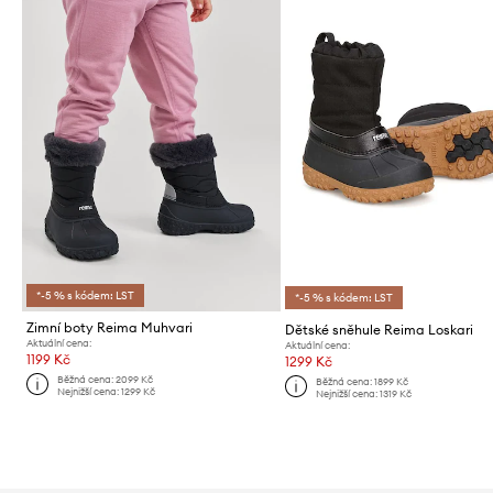
*-5 % s kódem: LST
*-5 % s kódem: LST
Zimní boty Reima Muhvari
Dětské sněhule Reima Loskari
Aktuální cena:
Aktuální cena:
1199 Kč
1299 Kč
Běžná cena:
2099 Kč
Běžná cena:
1899 Kč
Nejnižší cena:
1299 Kč
Nejnižší cena:
1319 Kč