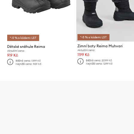
*-5 % s kódem: LST
*-5 % s kódem: LST
Zimní boty Reima Muhvari
Dětské sněhule Reima
Aktuální cena:
Aktuální cena:
1199 Kč
919 Kč
Běžná cena:
2099 Kč
Běžná cena:
1399 Kč
Nejnižší cena:
1299 Kč
Nejnižší cena:
929 Kč