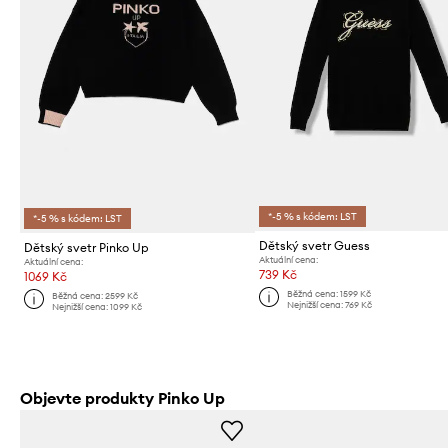
*-5 % s kódem: LST
*-5 % s kódem: LST
Dětský svetr Guess
Dětský svetr Pinko Up
Aktuální cena:
Aktuální cena:
739 Kč
1069 Kč
Běžná cena:
1599 Kč
Běžná cena:
2599 Kč
Nejnižší cena:
769 Kč
Nejnižší cena:
1099 Kč
Objevte produkty Pinko Up