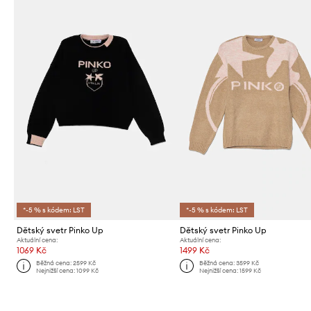
*-5 % s kódem: LST
*-5 % s kódem: LST
Dětský svetr Pinko Up
Dětský svetr Pinko Up
Aktuální cena:
Aktuální cena:
1069 Kč
1499 Kč
Běžná cena:
2599 Kč
Běžná cena:
3599 Kč
Nejnižší cena:
1099 Kč
Nejnižší cena:
1599 Kč