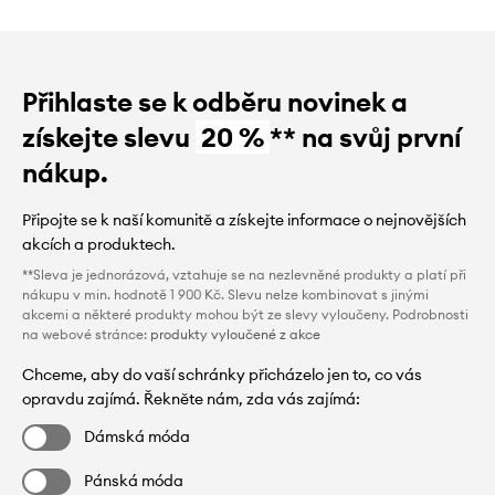
Přihlaste se k odběru novinek a
získejte slevu
20 %
** na svůj první
nákup.
Připojte se k naší komunitě a získejte informace o nejnovějších
akcích a produktech.
**Sleva je jednorázová, vztahuje se na nezlevněné produkty a platí při
nákupu v min. hodnotě 1 900 Kč. Slevu nelze kombinovat s jinými
akcemi a některé produkty mohou být ze slevy vyloučeny. Podrobnosti
na webové stránce:
produkty vyloučené z akce
Chceme, aby do vaší schránky přicházelo jen to, co vás
opravdu zajímá. Řekněte nám, zda vás zajímá:
Dámská móda
Pánská móda