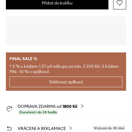
Přidat do košíku
FINAL SALE %
*-5 % s kódem: LST při nákupu za min. 2 200 Kč. S kódem
FIN: -10 % v aplikaci!
Stáhnout aplikaci
DOPRAVA ZDARMA od
1800 Kč
Doručení i do 24 hodin
VRÁCENÍ A REKLAMACE
Vrácení do 30 dnů