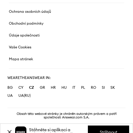
Ochrana osobních údajů
Obchodní podmínky
Údaje společnosti
Vaše Cookies
Mapa stránek
WEARETHEANSWEAR IN:
BG
CY
CZ
GR
HR
HU
IT
PL
RO
SI
SK
UA
UA(RU)
Obsah této webové stránky je chráněn autorským právem a patří
společnosti Answear.com S.A.
Stáhněte si aplikaci a
Stáhnout