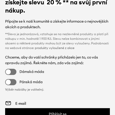
získejte slevu
20 %
** na svůj první
nákup.
Připojte se k naší komunitě a získejte informace o nejnovějších
akcích a produktech.
**Sleva je jednorázová, vztahuje se na nezlevněné produkty a platí při
nákupu v min. hodnotě 1 900 Kč. Slevu nelze kombinovat s jinými
akcemi a některé produkty mohou být ze slevy vyloučeny. Podrobnosti
na webové stránce:
produkty vyloučené z akce
Chceme, aby do vaší schránky přicházelo jen to, co vás
opravdu zajímá. Řekněte nám, zda vás zajímá:
Dámská móda
Pánská móda
Výběr nabídky je volitelný.
Přihlásit se