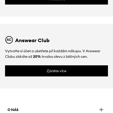
Answear Club
Vytvořte si účet a ušetřete při každém nákupu. V Answear
Clubu získáte až
20%
trvalou slevu z běžných cen.
Zjistěte více
O NÁS