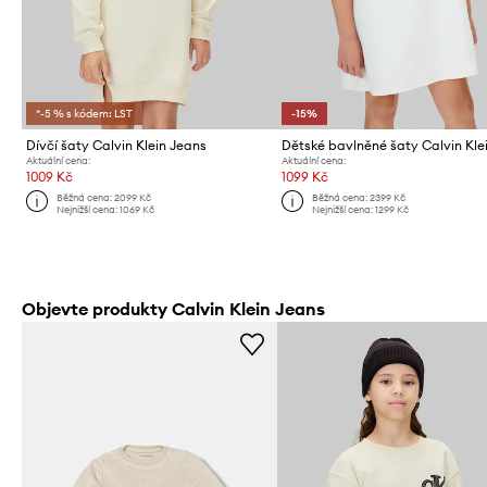
*-5 % s kódem: LST
-15%
Dívčí šaty Calvin Klein Jeans
Aktuální cena:
Aktuální cena:
1009 Kč
1099 Kč
Běžná cena:
2099 Kč
Běžná cena:
2399 Kč
Nejnižší cena:
1069 Kč
Nejnižší cena:
1299 Kč
Objevte produkty Calvin Klein Jeans