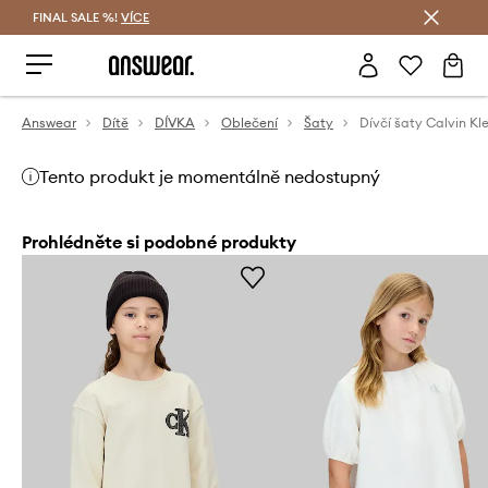
FINAL SALE %!
VÍCE
Ušetřete s Answear Club
Answear
Dítě
DÍVKA
Oblečení
Šaty
Dívčí šaty Calvin Kl
Tento produkt je momentálně nedostupný
Prohlédněte si podobné produkty