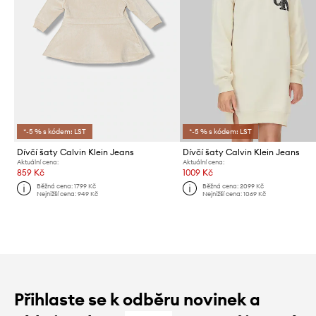
*-5 % s kódem: LST
*-5 % s kódem: LST
Dívčí šaty Calvin Klein Jeans
Dívčí šaty Calvin Klein Jeans
Aktuální cena:
Aktuální cena:
859 Kč
1009 Kč
Běžná cena:
1799 Kč
Běžná cena:
2099 Kč
Nejnižší cena:
949 Kč
Nejnižší cena:
1069 Kč
Přihlaste se k odběru novinek a