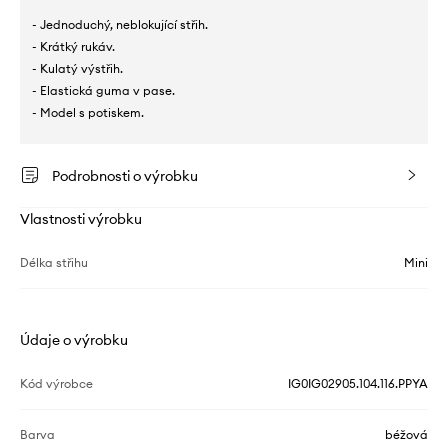
- Jednoduchý, neblokující střih.
- Krátký rukáv.
- Kulatý výstřih.
- Elastická guma v pase.
- Model s potiskem.
Podrobnosti o výrobku
Vlastnosti výrobku
Délka střihu
Mini
Údaje o výrobku
Kód výrobce
IG0IG02905.104.116.PPYA
Barva
béžová