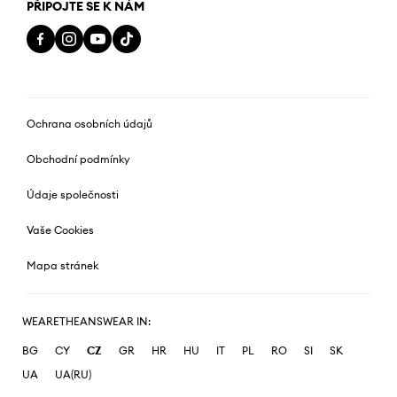
PŘIPOJTE SE K NÁM
Ochrana osobních údajů
Obchodní podmínky
Údaje společnosti
Vaše Cookies
Mapa stránek
WEARETHEANSWEAR IN:
BG
CY
CZ
GR
HR
HU
IT
PL
RO
SI
SK
UA
UA(RU)