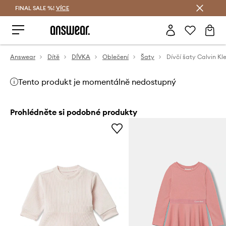
FINAL SALE %!
VÍCE
Ušetřete s Answear Club
Answear
Dítě
DÍVKA
Oblečení
Šaty
Dívčí šaty Calvin Kl
Tento produkt je momentálně nedostupný
Prohlédněte si podobné produkty