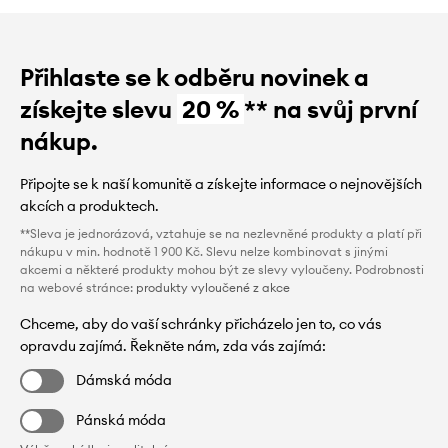
Přihlaste se k odběru novinek a
získejte slevu
20 %
** na svůj první
nákup.
Připojte se k naší komunitě a získejte informace o nejnovějších
akcích a produktech.
**Sleva je jednorázová, vztahuje se na nezlevněné produkty a platí při
nákupu v min. hodnotě 1 900 Kč. Slevu nelze kombinovat s jinými
akcemi a některé produkty mohou být ze slevy vyloučeny. Podrobnosti
na webové stránce:
produkty vyloučené z akce
Chceme, aby do vaší schránky přicházelo jen to, co vás
opravdu zajímá. Řekněte nám, zda vás zajímá:
Dámská móda
Pánská móda