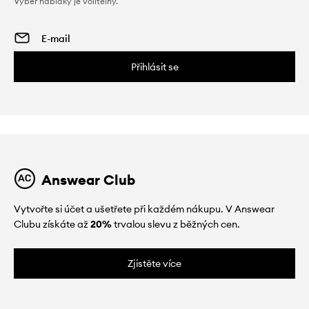
Výběr nabídky je volitelný.
Přihlásit se
Answear Club
Vytvořte si účet a ušetřete při každém nákupu. V Answear
Clubu získáte až
20%
trvalou slevu z běžných cen.
Zjistěte více