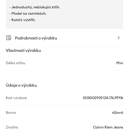
- Jednoduchý, neblokující střih.
- Model na ramínkách.
- Kulatý výstřih.
Podrobnosti o výrobku
Vlastnosti výrobku
Délka střihu
Mini
Údaje o výrobku
Kód výrobce
IG0IG02909.128.176.PPYA
Barva
růžová
Značka
Calvin Klein Jeans