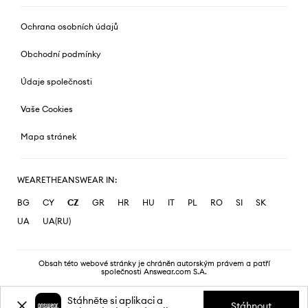
Ochrana osobních údajů
Obchodní podmínky
Údaje společnosti
Vaše Cookies
Mapa stránek
WEARETHEANSWEAR IN:
BG
CY
CZ
GR
HR
HU
IT
PL
RO
SI
SK
UA
UA(RU)
Obsah této webové stránky je chráněn autorským právem a patří
společnosti Answear.com S.A.
Stáhněte si aplikaci a
Stáhnout