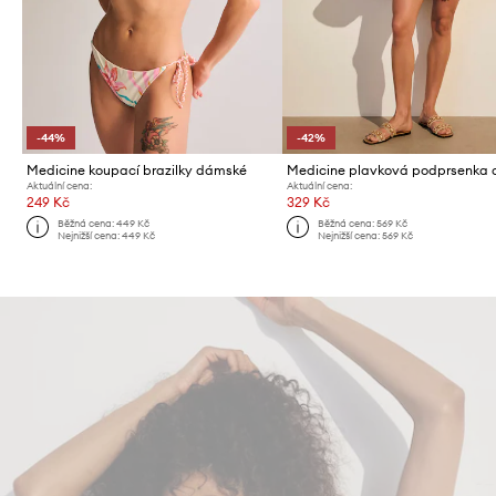
-44%
-42%
Medicine koupací brazilky dámské
Aktuální cena:
Aktuální cena:
249 Kč
329 Kč
Běžná cena:
449 Kč
Běžná cena:
569 Kč
Nejnižší cena:
449 Kč
Nejnižší cena:
569 Kč