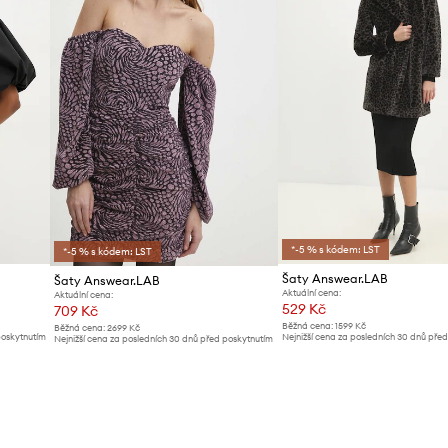
*-5 % s kódem: LST
*-5 % s kódem: LST
Šaty Answear.LAB
Šaty Answear.LAB
Aktuální cena:
Aktuální cena:
529 Kč
709 Kč
Běžná cena:
1599 Kč
Běžná cena:
2699 Kč
poskytnutím
Nejnižší cena za posledních 30 dnů pře
Nejnižší cena za posledních 30 dnů před poskytnutím
slevy:
559 Kč
slevy:
739 Kč