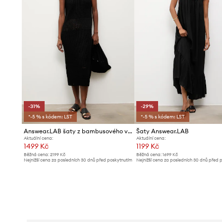
-31%
-29%
*-5 % s kódem: LST
*-5 % s kódem: LST
Answear.LAB šaty z bambusového vlákna
Šaty Answear.LAB
Aktuální cena:
Aktuální cena:
1499 Kč
1199 Kč
Běžná cena:
2199 Kč
Běžná cena:
1699 Kč
Nejnižší cena za posledních 30 dnů před poskytnutím
Nejnižší cena za posledních 30 dnů před 
slevy:
2199 Kč
slevy:
1699 Kč