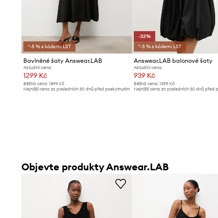
-32%
*-5 % s kódem: LST
*-5 % s kódem: LST
Bavlněné šaty Answear.LAB
Answear.LAB balonové šaty
Aktuální cena:
Aktuální cena:
1299 Kč
939 Kč
Běžná cena:
1899 Kč
Běžná cena:
1399 Kč
Nejnižší cena za posledních 30 dnů před poskytnutím
Nejnižší cena za posledních 30 dnů před 
slevy:
1399 Kč
slevy:
1399 Kč
Objevte produkty Answear.LAB