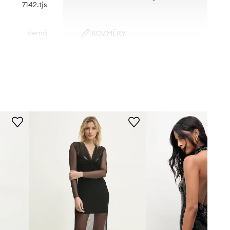
7142.tjs
černá
ROZMĚRY
Modelka na fotografii je 175 cm
Answear.LAB
vysoká a má na sobě velikost S
Standardní velikost
Doporučujeme zvolit velikost, kterou
běžně nosíte.
Tabulka velikosti