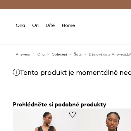
Premium Fashion Benefits
Doručení a vr
Ona
On
Dítě
Home
Answear
Ona
Oblečení
Šaty
Džínové šaty Answear.L
Tento produkt je momentálně ne
Prohlédněte si podobné produkty