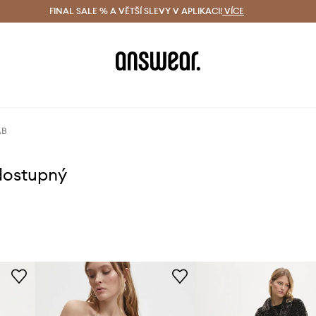
ácení zdarma (od 1800 Kč)
FINAL SALE % A VĚTŠÍ SLEVY V APLIKACI!
Doručení i do 24 h
VÍCE
Ušetřete s 
AB
dostupný