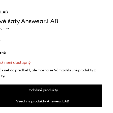
.LAB
vé šaty Answear.LAB
, mini
č
erná
již není dostupný
ás někdo předběhl, ale možná se Vám zalíbí jiné produkty z
dky.
Podobné produkty
Všechny produkty Answear.LAB