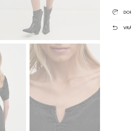
DO
VRÁ