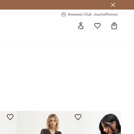
Answear Club
- 20 % na první objednávku
Answear Club
Journal
Pomoc