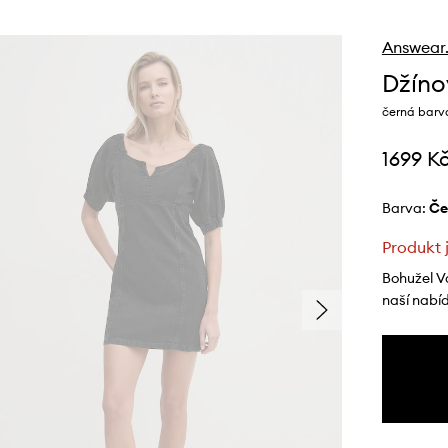
Answear
Džíno
černá barva
1699 K
Barva:
č
Produkt 
Bohužel V
naší nabí