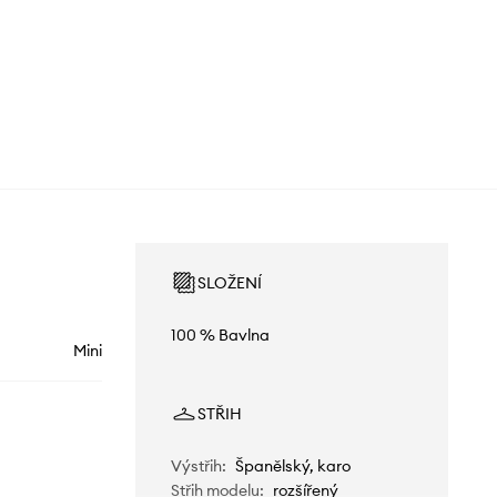
SLOŽENÍ
100 % Bavlna
Mini
STŘIH
Výstřih
:
Španělský, karo
Střih modelu
:
rozšířený