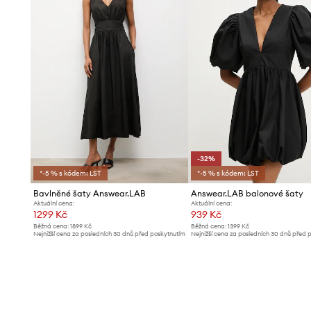
-32%
*-5 % s kódem: LST
*-5 % s kódem: LST
Bavlněné šaty Answear.LAB
Answear.LAB balonové šaty
Aktuální cena:
Aktuální cena:
1299 Kč
939 Kč
Běžná cena:
1899 Kč
Běžná cena:
1399 Kč
Nejnižší cena za posledních 30 dnů před poskytnutím
Nejnižší cena za posledních 30 dnů před 
slevy:
1399 Kč
slevy:
1399 Kč