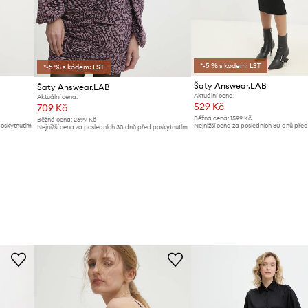
*-5 % s kódem: LST
*-5 % s kódem: LST
Šaty Answear.LAB
Šaty Answear.LAB
Aktuální cena:
Aktuální cena:
529 Kč
709 Kč
Běžná cena:
1599 Kč
Běžná cena:
2699 Kč
poskytnutím
Nejnižší cena za posledních 30 dnů pře
Nejnižší cena za posledních 30 dnů před poskytnutím
slevy:
559 Kč
slevy:
739 Kč