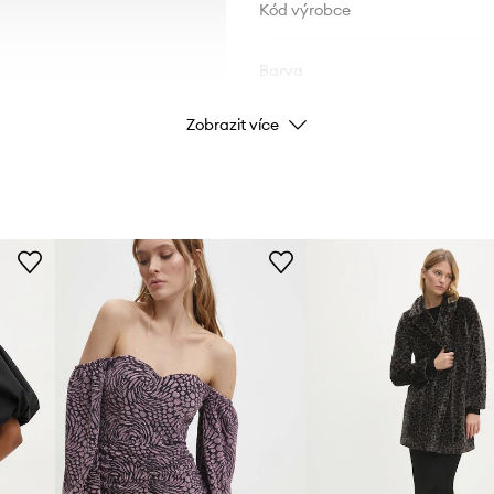
Kód výrobce
Barva
Zobrazit více
Značka
Výrobce
ID produktu