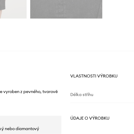
VLASTNOSTI VÝROBKU
 vyroben z pevného, ​​tvarově
Délka střihu
ÚDAJE O VÝROBKU
lský nebo diamantový