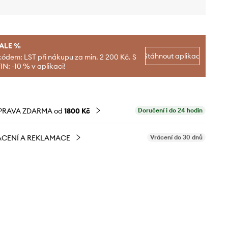
SALE %
Stáhnout aplikaci
kódem: LST při nákupu za min. 2 200 Kč. S
N: -10 % v aplikaci!
PRAVA ZDARMA od
1800 Kč
Doručení i do 24 hodin
CENÍ A REKLAMACE
Vrácení do 30 dnů