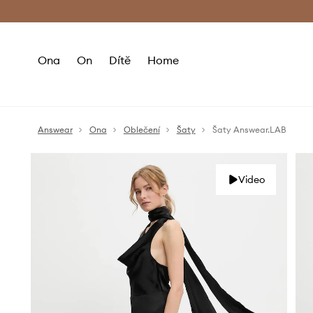
Premium Fashion Benefits
Doručení a vr
Ona
On
Dítě
Home
Answear
Ona
Oblečení
Šaty
Šaty Answear.LAB
Video