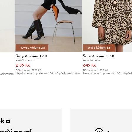
*-10 % s kódem: LST
*-5 % s kódem: LST
Šaty Answear.LAB
Šaty Answear.LAB
Aktuální cena:
Aktuální cena:
2199 Kč
649 Kč
Běžná cena:
3599 Kč
Běžná cena:
1899 Kč
Nejnižší cena za posledních 30 dnů před poskytnutím
Nejnižší cena za posledních 30 dnů pře
poskytnutím
slevy:
2299 Kč
slevy:
679 Kč
ek a
svůj první