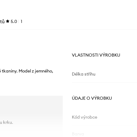
tů
5.0
1
VLASTNOSTI VÝROBKU
kaniny. Model z jemného, ​​
Délka střihu
ÚDAJE O VÝROBKU
Kód výrobce
u krku.
Barva