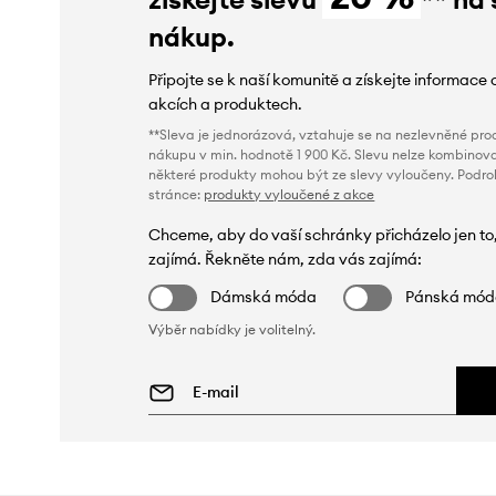
nákup.
Připojte se k naší komunitě a získejte informace 
akcích a produktech.
**Sleva je jednorázová, vztahuje se na nezlevněné prod
nákupu v min. hodnotě 1 900 Kč. Slevu nelze kombinova
některé produkty mohou být ze slevy vyloučeny. Podr
stránce:
produkty vyloučené z akce
Chceme, aby do vaší schránky přicházelo jen to
zajímá. Řekněte nám, zda vás zajímá:
Dámská móda
Pánská mó
Výběr nabídky je volitelný.