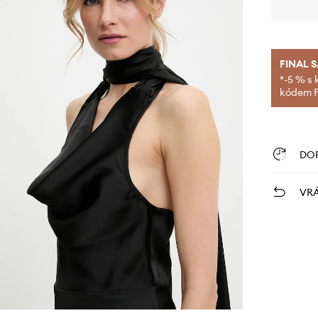
FINAL 
*-5 % s 
kódem FI
DO
VRÁ