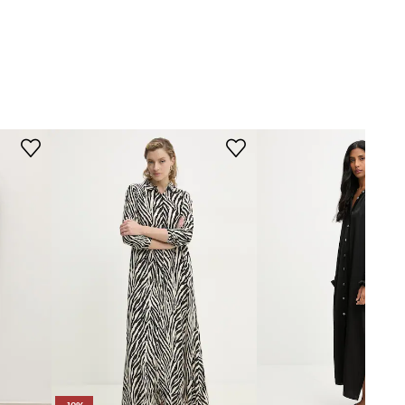
ROZMĚRY
Answear.LAB
Modelka na fotografii je 175 cm
vysoká a má na sobě velikost S
Standardní velikost
Doporučujeme zvolit velikost, kterou
běžně nosíte.
Tabulka velikosti