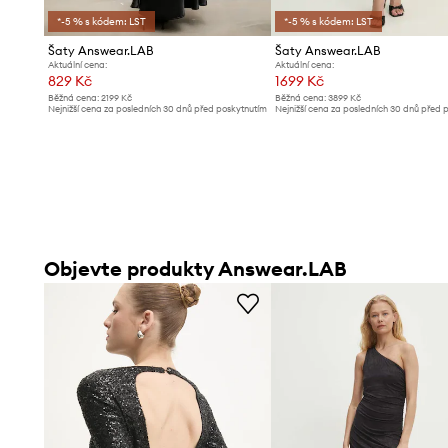
*-5 % s kódem: LST
*-5 % s kódem: LST
Šaty Answear.LAB
Šaty Answear.LAB
Aktuální cena:
Aktuální cena:
829 Kč
1699 Kč
Běžná cena:
2199 Kč
Běžná cena:
3899 Kč
Nejnižší cena za posledních 30 dnů před poskytnutím
Nejnižší cena za posledních 30 dnů před 
slevy:
889 Kč
slevy:
1799 Kč
Objevte produkty Answear.LAB