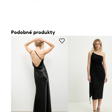
- Model je vyroben z materiálu se saténovou vazbou.
- Délka: 133 cm.
- Šířka v podpaží: 40 cm.
- Rozměry pro velikost: S.
Podobné produkty