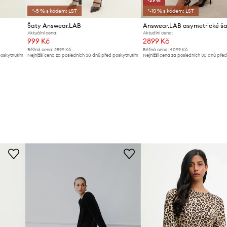
-29%
*-5 % s kódem: LST
*-10 % s kódem: LST
Šaty Answear.LAB
Answear.LAB asymetrické ša
Aktuální cena:
Aktuální cena:
999 Kč
2899 Kč
Běžná cena:
2599 Kč
Běžná cena:
4099 Kč
poskytnutím
Nejnižší cena za posledních 30 dnů před poskytnutím
Nejnižší cena za posledních 30 dnů pře
slevy:
1089 Kč
slevy:
4099 Kč