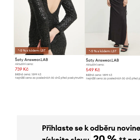
*-5 % s kódem: LST
*-5 % s kódem: LST
Šaty Answear.LAB
Šaty Answear.LAB
Aktuální cena:
Aktuální cena:
739 Kč
549 Kč
Běžná cena:
1599 Kč
Běžná cena:
1899 Kč
Nejnižší cena za posledních 30 dnů před poskytnutím
Nejnižší cena za posledních 30 dnů před 
slevy:
799 Kč
slevy:
579 Kč
Přihlaste se k odběru novin
20 %
získejte slevu
** na 