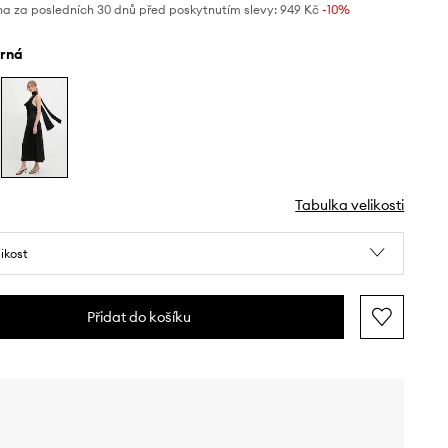
na za posledních 30 dnů před poskytnutím slevy:
949 Kč
 -10%
erná
Tabulka velikosti
likost
Přidat do košíku