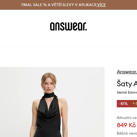
ácení zdarma (od 1800 Kč)
FINAL SALE % A VĚTŠÍ SLEVY V APLIKACI!
Doručení i do 24 h
VÍCE
Ušetřete s 
Answear
Šaty 
černá barv
-10%
*-
Aktuální ce
849 Kč
Běžná cena