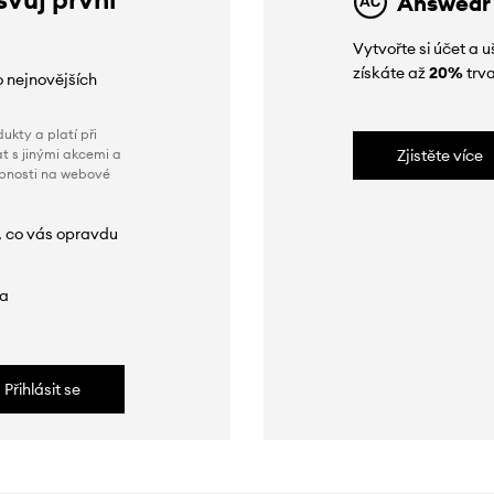
Answear
Vytvořte si účet a
získáte až
20%
trva
o nejnovějších
ukty a platí při
t s jinými akcemi a
Zjistěte více
obnosti na webové
, co vás opravdu
da
Přihlásit se