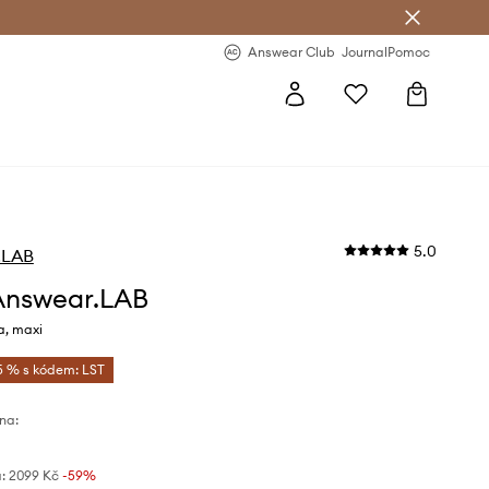
Answear Club
- 20 % na první objednávku
Answear Club
Journal
Pomoc
5.0
.LAB
Answear.LAB
a, maxi
5 % s kódem: LST
na:
:
2099 Kč
-59%