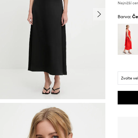
Nejnižší ce
Barva:
č
Zvolte ve