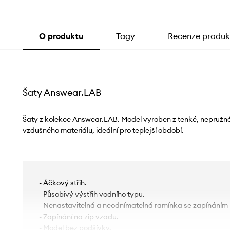
O produktu
Tagy
Recenze produk
Šaty Answear.LAB
Šaty z kolekce Answear.LAB. Model vyroben z tenké, nepružné t
vzdušného materiálu, ideální pro teplejší období.
- Áčkový střih.
- Působivý výstřih vodního typu.
- Nenastavitelná a neodnímatelná ramínka se zapínáním 
- Zapínání na zip vzadu.
- Model bez podšívky.