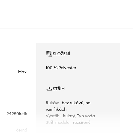
SLOŽENÍ
100 % Polyester
Maxi
STŘIH
Rukáv
:
bez rukávů, na
ramínkách
24250lr.flk
Výstřih
:
kulatý, Typ voda
Střih modelu
:
rozšířený
černá