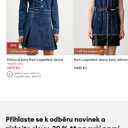
-12%
*-10 % s kódem: LST
*-25 % s kódem: LST
Džínové šaty Karl Lagerfeld Jeans
Karl Lagerfeld Jeans šaty džíno
Aktuální cena:
2899 Kč
5449 Kč
Běžná cena:
5699 Kč
Nejnižší cena:
3299 Kč
Přihlaste se k odběru novinek a