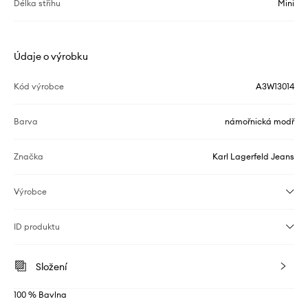
Délka střihu
Mini
Údaje o výrobku
Kód výrobce
A3W13014
Barva
námořnická modř
Značka
Karl Lagerfeld Jeans
Výrobce
ID produktu
Složení
100 % Bavlna