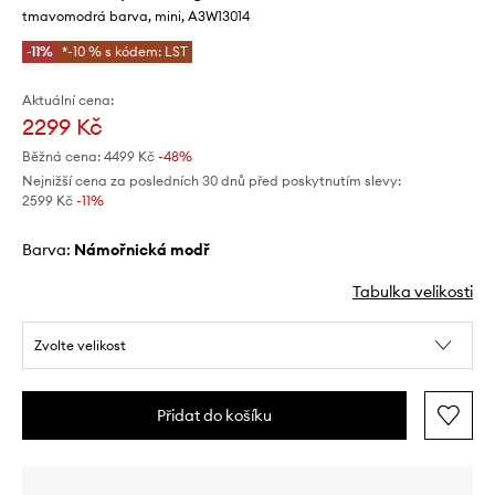
tmavomodrá barva, mini, A3W13014
-11%
*-10 % s kódem: LST
Aktuální cena:
2299 Kč
Běžná cena:
4499 Kč
-48%
Nejnižší cena za posledních 30 dnů před poskytnutím slevy:
2599 Kč
 -11%
Barva:
námořnická modř
Tabulka velikosti
Zvolte velikost
Přidat do košíku