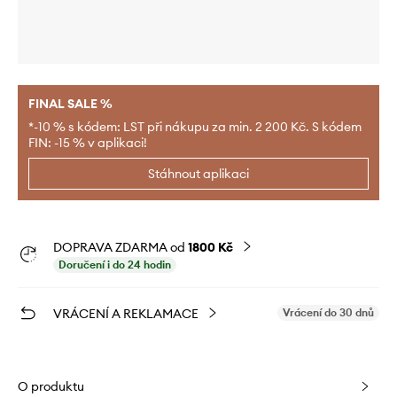
FINAL SALE %
*-10 % s kódem: LST při nákupu za min. 2 200 Kč. S kódem
FIN: -15 % v aplikaci!
Stáhnout aplikaci
DOPRAVA ZDARMA od
1800 Kč
Doručení i do 24 hodin
VRÁCENÍ A REKLAMACE
Vrácení do 30 dnů
O produktu