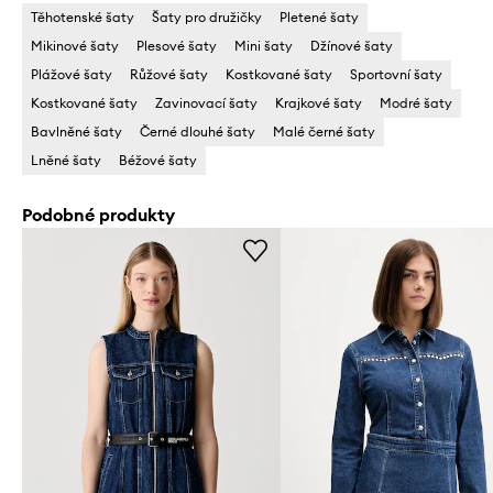
Těhotenské šaty
Šaty pro družičky
Pletené šaty
Mikinové šaty
Plesové šaty
Mini šaty
Džínové šaty
Plážové šaty
Růžové šaty
Kostkované šaty
Sportovní šaty
Kostkované šaty
Zavinovací šaty
Krajkové šaty
Modré šaty
Bavlněné šaty
Černé dlouhé šaty
Malé černé šaty
Lněné šaty
Béžové šaty
Podobné produkty