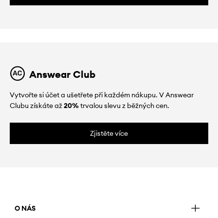
Answear Club
Vytvořte si účet a ušetřete při každém nákupu. V Answear
Clubu získáte až
20%
trvalou slevu z běžných cen.
Zjistěte více
O NÁS