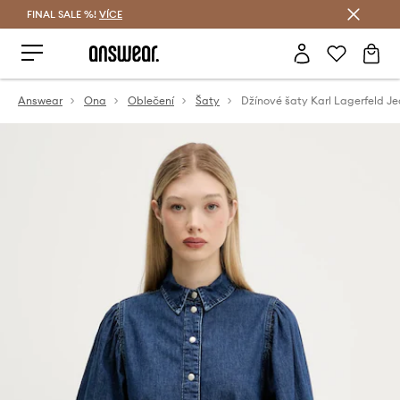
FINAL SALE %!
VÍCE
Ušetřete s Answear Club
Answear
Ona
Oblečení
Šaty
Džínové šaty Karl Lagerfeld J