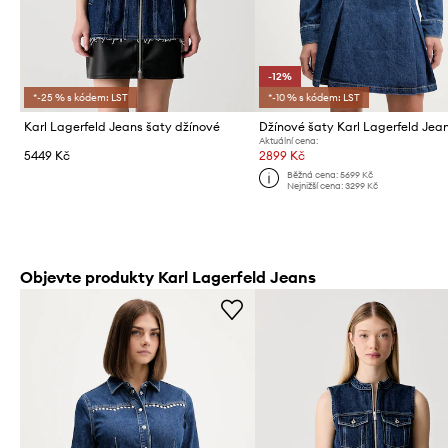
-12%
*-25 % s kódem: LST
*-10 % s kódem: LST
Karl Lagerfeld Jeans šaty džínové
Džínové šaty Karl Lagerfeld Jea
Aktuální cena:
5449 Kč
2899 Kč
Běžná cena:
5699 Kč
Nejnižší cena:
3299 Kč
Objevte produkty Karl Lagerfeld Jeans