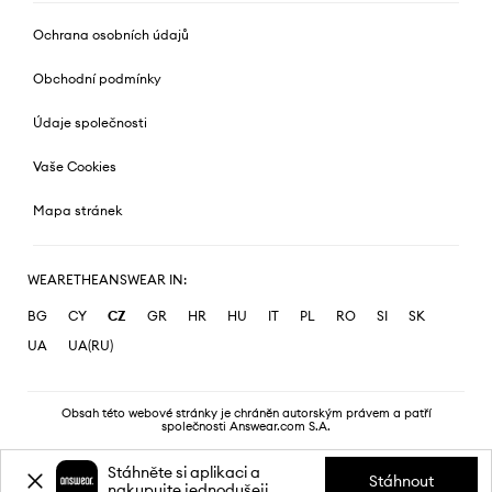
Ochrana osobních údajů
Obchodní podmínky
Údaje společnosti
Vaše Cookies
Mapa stránek
WEARETHEANSWEAR IN:
BG
CY
CZ
GR
HR
HU
IT
PL
RO
SI
SK
UA
UA(RU)
Obsah této webové stránky je chráněn autorským právem a patří
společnosti Answear.com S.A.
Stáhněte si aplikaci a
Stáhnout
nakupujte jednodušeji