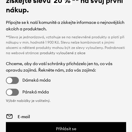
získejte slevu
20 %
** na svůj první
nákup.
Připojte se k naší komunitě a získejte informace o nejnovějších
akcích a produktech.
**Sleva je jednorázová, vztahuje se na nezlevněné produkty a platí při
nákupu v min. hodnotě 1 900 Kč. Slevu nelze kombinovat s jinými
akcemi a některé produkty mohou být ze slevy vyloučeny. Podrobnosti
na webové stránce:
produkty vyloučené z akce
Chceme, aby do vaší schránky přicházelo jen to, co vás
opravdu zajímá. Řekněte nám, zda vás zajímá:
Dámská móda
Pánská móda
Výběr nabídky je volitelný.
Přihlásit se