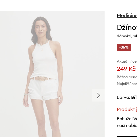
Medicin
Džíno
dámské, bíl
-35%
Aktuální ce
249 Kč
Běžná cena
Nejnižší ce
Barva:
bí
Produkt 
Bohužel V
naší nabí