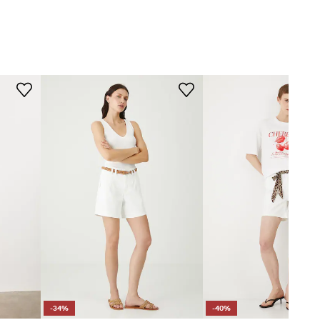
-34%
-40%