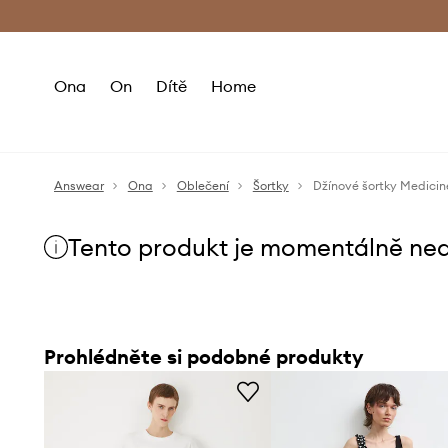
Premium Fashion Benefits
Doručení a vr
Ona
On
Dítě
Home
Answear
Ona
Oblečení
Šortky
Džínové šortky Medicin
Tento produkt je momentálně ne
Prohlédněte si podobné produkty