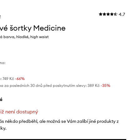
4.7
e
vé šortky Medicine
á barva, hladké, high waist
na:
:
749 Kč
-66%
na za posledních 30 dnů před poskytnutím slevy:
389 Kč
 -35%
lá
již není dostupný
ás někdo předběhl, ale možná se Vám zalíbí jiné produkty z
dky.