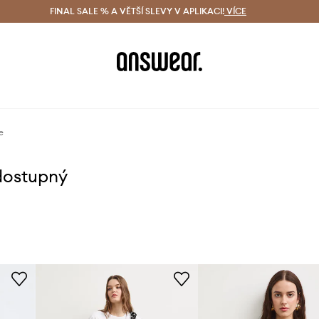
ácení zdarma (od 1800 Kč)
FINAL SALE % A VĚTŠÍ SLEVY V APLIKACI!
Doručení i do 24 h
VÍCE
Ušetřete s 
e
dostupný