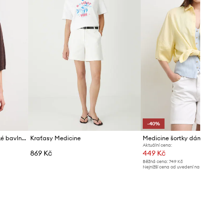
-40%
Medicine chino šortky dámské bavlněné
Kraťasy Medicine
Medicine šortky dámské ba
Aktuální cena:
869 Kč
449 Kč
Běžná cena:
749 Kč
Nejnižší cena od uvedení na trh:
749 K