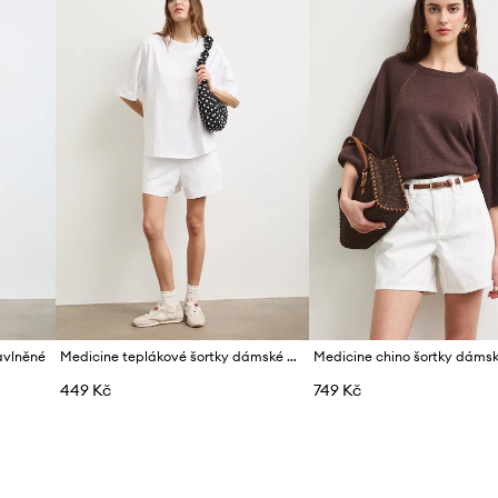
avlněné
Medicine teplákové šortky dámské bavlněné
449 Kč
749 Kč