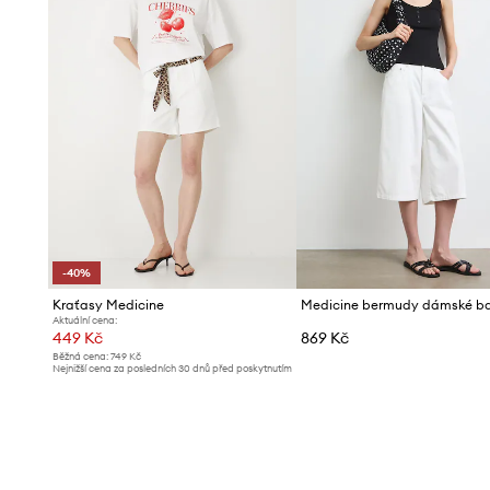
-40%
Kraťasy Medicine
Medicine bermudy dámské b
Aktuální cena:
449 Kč
869 Kč
Běžná cena:
749 Kč
Nejnižší cena za posledních 30 dnů před poskytnutím
slevy:
749 Kč