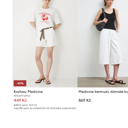
-40%
Kraťasy Medicine
Medicine bermudy dámské b
Aktuální cena:
449 Kč
869 Kč
Běžná cena:
749 Kč
Nejnižší cena za posledních 30 dnů před poskytnutím
slevy:
749 Kč