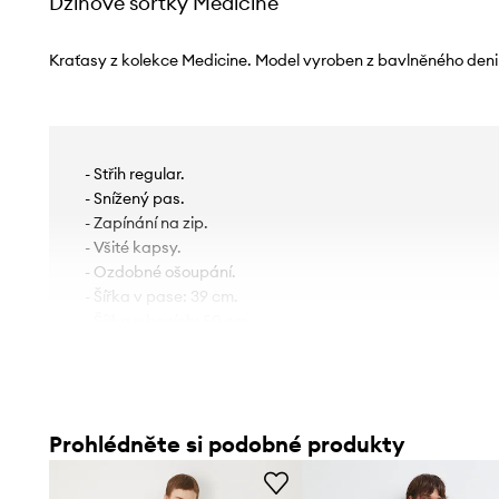
Džínové šortky Medicine
Kraťasy z kolekce Medicine. Model vyroben z bavlněného den
- Střih regular.
- Snížený pas.
- Zapínání na zip.
- Všité kapsy.
- Ozdobné ošoupání.
- Šířka v pase: 39 cm.
- Šířka v bocích: 50 cm.
- Výška sedu: 26 cm.
- Spodní šířka nohavice: 29,5 cm.
- Vnitřní délka nohavic: 6 cm.
- Rozměry pro velikost: S.
Prohlédněte si podobné produkty