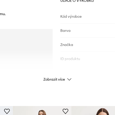
ÚDAJE O VÝROBKU
imu.
Kód výrobce
Barva
Značka
ID produktu
Zobrazit více