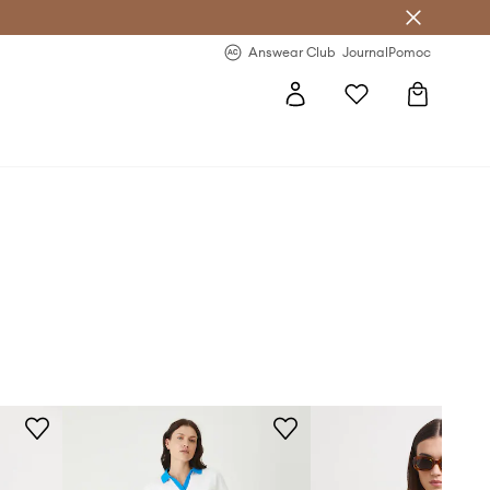
Answear Club
- 20 % na první objednávku
Answear Club
Journal
Pomoc