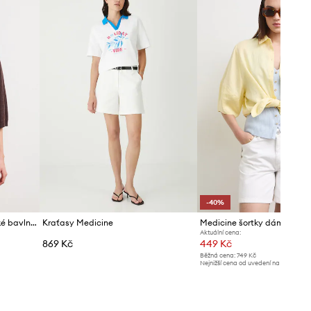
-40%
Medicine chino šortky dámské bavlněné
Kraťasy Medicine
Medicine šortky dámské ba
Aktuální cena:
869 Kč
449 Kč
Běžná cena:
749 Kč
Nejnižší cena od uvedení na trh:
749 K