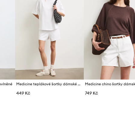
avlněné
Medicine teplákové šortky dámské bavlněné
449 Kč
749 Kč