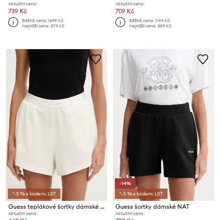
Aktuální cena:
Aktuální cena:
739 Kč
709 Kč
Běžná cena:
1699 Kč
Běžná cena:
1149 Kč
Nejnižší cena:
879 Kč
Nejnižší cena:
859 Kč
-14%
*-5 % s kódem: LST
*-5 % s kódem: LST
Guess teplákové šortky dámské JUNIE
Guess šortky dámské NAT
Aktuální cena:
Aktuální cena: