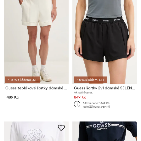
*-15 % s kódem: LST
*-5 % s kódem: LST
Guess teplákové šortky dámské s modalem OLYMPE
Guess šortky 2v1 dámské SELENE
Aktuální cena:
1489 Kč
849 Kč
Běžná cena:
1549 Kč
Nejnižší cena:
939 Kč