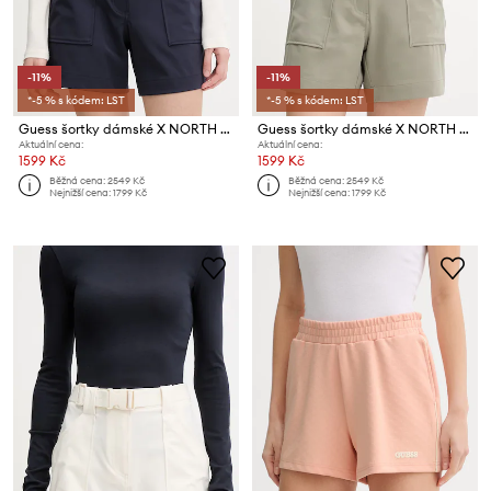
-11%
-11%
*-5 % s kódem: LST
*-5 % s kódem: LST
Guess šortky dámské X NORTH SAILS
Guess šortky dámské X NORTH SAILS
Aktuální cena:
Aktuální cena:
1599 Kč
1599 Kč
Běžná cena:
2549 Kč
Běžná cena:
2549 Kč
Nejnižší cena:
1799 Kč
Nejnižší cena:
1799 Kč