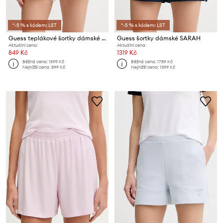
*-5 % s kódem: LST
*-5 % s kódem: LST
Guess teplákové šortky dámské CLARA
Guess šortky dámské SARAH
Aktuální cena:
Aktuální cena:
849 Kč
1319 Kč
Běžná cena:
1599 Kč
Běžná cena:
1789 Kč
Nejnižší cena:
899 Kč
Nejnižší cena:
1399 Kč