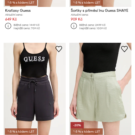
*-5 % s kódem: LST
*-5 % s kódem: LST
Kraťasy Guess
Šortky s příměsí lnu Guess SHAYE
Aktuální cena:
Aktuální cena:
649 Kč
909 Kč
Běžná cena:
1449 Kč
Běžná cena:
2499 Kč
Nejnižší cena:
709 Kč
Nejnižší cena:
1009 Kč
-20%
*-5 % s kódem: LST
*-5 % s kódem: LST