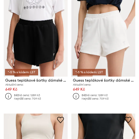
*-5 % s kódem: LST
*-5 % s kódem: LST
Guess teplákové šortky dámské SILVY
Guess teplákové šortky dámské SILVY
Aktuální cena:
Aktuální cena:
649 Kč
649 Kč
Běžná cena:
1289 Kč
Běžná cena:
1289 Kč
Nejnižší cena:
709 Kč
Nejnižší cena:
709 Kč