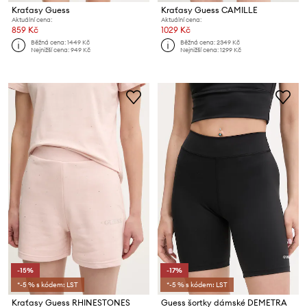
Kraťasy Guess
Kraťasy Guess CAMILLE
Aktuální cena:
Aktuální cena:
859 Kč
1029 Kč
Běžná cena:
1449 Kč
Běžná cena:
2349 Kč
Nejnižší cena:
949 Kč
Nejnižší cena:
1299 Kč
-15%
-17%
*-5 % s kódem: LST
*-5 % s kódem: LST
Kraťasy Guess RHINESTONES
Guess šortky dámské DEMETRA