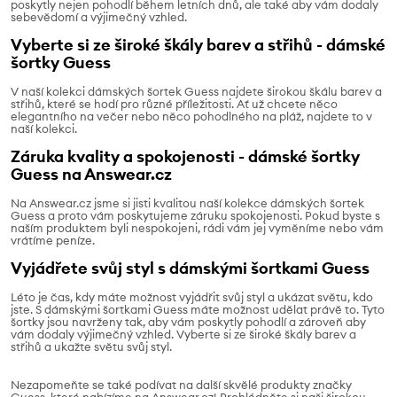
poskytly nejen pohodlí během letních dnů, ale také aby vám dodaly
sebevědomí a výjimečný vzhled.
Vyberte si ze široké škály barev a střihů - dámské
šortky Guess
V naší kolekci dámských šortek Guess najdete širokou škálu barev a
střihů, které se hodí pro různé příležitosti. Ať už chcete něco
elegantního na večer nebo něco pohodlného na pláž, najdete to v
naší kolekci.
Záruka kvality a spokojenosti - dámské šortky
Guess na Answear.cz
Na Answear.cz jsme si jisti kvalitou naší kolekce dámských šortek
Guess a proto vám poskytujeme záruku spokojenosti. Pokud byste s
naším produktem byli nespokojeni, rádi vám jej vyměníme nebo vám
vrátíme peníze.
Vyjádřete svůj styl s dámskými šortkami Guess
Léto je čas, kdy máte možnost vyjádřit svůj styl a ukázat světu, kdo
jste. S dámskými šortkami Guess máte možnost udělat právě to. Tyto
šortky jsou navrženy tak, aby vám poskytly pohodlí a zároveň aby
vám dodaly výjimečný vzhled. Vyberte si ze široké škály barev a
střihů a ukažte světu svůj styl.
Nezapomeňte se také podívat na další skvělé produkty značky