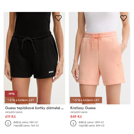
-19%
*-5 % s kódem: LST
*-5 % s kódem: LST
Guess teplákové šortky dámské bavlněné GIADA
Kraťasy Guess
Aktuální cena:
Aktuální cena:
619 Kč
849 Kč
Běžná cena:
989 Kč
Běžná cena:
1399 Kč
Nejnižší cena:
769 Kč
Nejnižší cena:
899 Kč