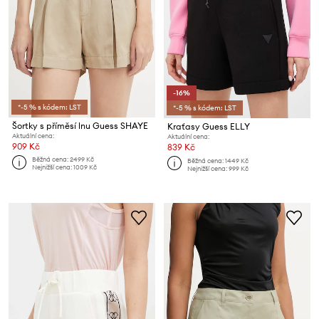
-16%
*-5 % s kódem: LST
*-5 % s kódem: LST
Šortky s příměsí lnu Guess SHAYE
Kraťasy Guess ELLY
Aktuální cena:
Aktuální cena:
909 Kč
839 Kč
Běžná cena:
2499 Kč
Běžná cena:
1449 Kč
Nejnižší cena:
1009 Kč
Nejnižší cena:
999 Kč