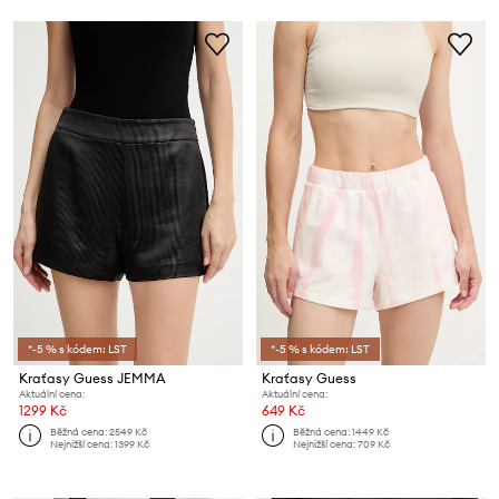
*-5 % s kódem: LST
*-5 % s kódem: LST
Kraťasy Guess JEMMA
Kraťasy Guess
Aktuální cena:
Aktuální cena:
1299 Kč
649 Kč
Běžná cena:
2549 Kč
Běžná cena:
1449 Kč
Nejnižší cena:
1399 Kč
Nejnižší cena:
709 Kč