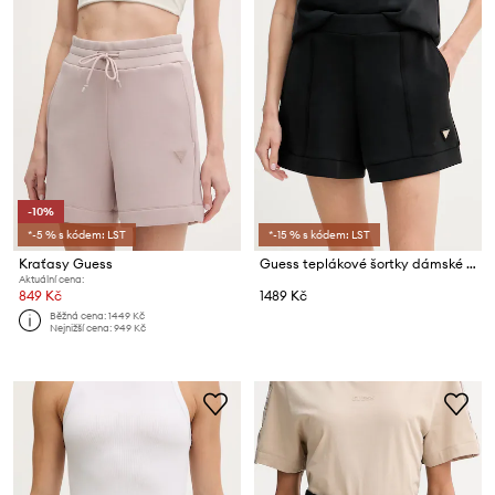
-10%
*-5 % s kódem: LST
*-15 % s kódem: LST
Kraťasy Guess
Guess teplákové šortky dámské s modalem OLYMPE
Aktuální cena:
849 Kč
1489 Kč
Běžná cena:
1449 Kč
Nejnižší cena:
949 Kč