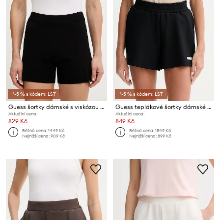
*-5 % s kódem: LST
*-5 % s kódem: LST
Guess šortky dámské s viskózou TEA
Guess teplákové šortky dámské CLARA
Aktuální cena:
Aktuální cena:
829 Kč
849 Kč
Běžná cena:
1449 Kč
Běžná cena:
1549 Kč
Nejnižší cena:
909 Kč
Nejnižší cena:
899 Kč