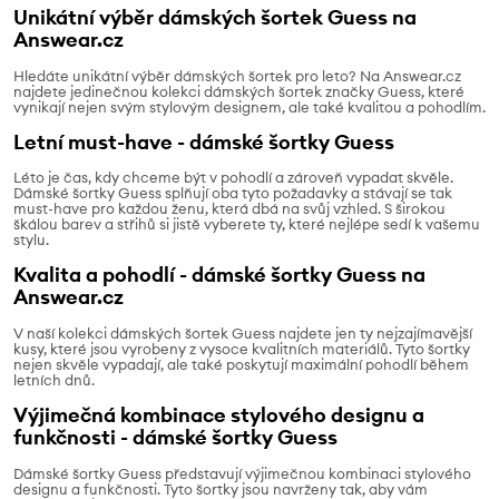
Unikátní výběr dámských šortek Guess na
Answear.cz
Hledáte unikátní výběr dámských šortek pro leto? Na Answear.cz
najdete jedinečnou kolekci dámských šortek značky Guess, které
vynikají nejen svým stylovým designem, ale také kvalitou a pohodlím.
Letní must-have - dámské šortky Guess
Léto je čas, kdy chceme být v pohodlí a zároveň vypadat skvěle.
Dámské šortky Guess splňují oba tyto požadavky a stávají se tak
must-have pro každou ženu, která dbá na svůj vzhled. S širokou
škálou barev a střihů si jistě vyberete ty, které nejlépe sedí k vašemu
stylu.
Kvalita a pohodlí - dámské šortky Guess na
Answear.cz
V naší kolekci dámských šortek Guess najdete jen ty nejzajímavější
kusy, které jsou vyrobeny z vysoce kvalitních materiálů. Tyto šortky
nejen skvěle vypadají, ale také poskytují maximální pohodlí během
letních dnů.
Výjimečná kombinace stylového designu a
funkčnosti - dámské šortky Guess
Dámské šortky Guess představují výjimečnou kombinaci stylového
designu a funkčnosti. Tyto šortky jsou navrženy tak, aby vám