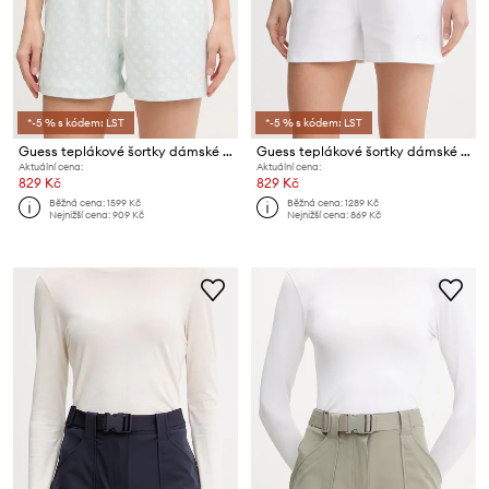
*-5 % s kódem: LST
*-5 % s kódem: LST
Guess teplákové šortky dámské AGGIE
Guess teplákové šortky dámské bavlněné HABI
Aktuální cena:
Aktuální cena:
829 Kč
829 Kč
Běžná cena:
1599 Kč
Běžná cena:
1289 Kč
Nejnižší cena:
909 Kč
Nejnižší cena:
869 Kč