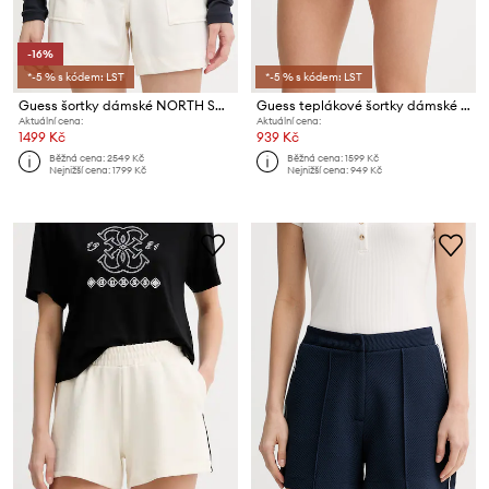
-16%
*-5 % s kódem: LST
*-5 % s kódem: LST
Guess šortky dámské NORTH SAILS
Guess teplákové šortky dámské CLARA
Aktuální cena:
Aktuální cena:
1499 Kč
939 Kč
Běžná cena:
2549 Kč
Běžná cena:
1599 Kč
Nejnižší cena:
1799 Kč
Nejnižší cena:
949 Kč