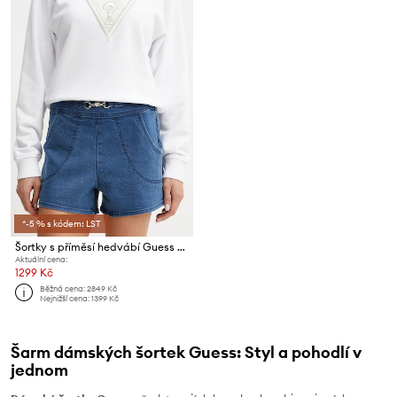
*-5 % s kódem: LST
Šortky s příměsí hedvábí Guess JEWEL
Aktuální cena:
1299 Kč
Běžná cena:
2849 Kč
Nejnižší cena:
1399 Kč
Šarm dámských šortek Guess: Styl a pohodlí v
jednom