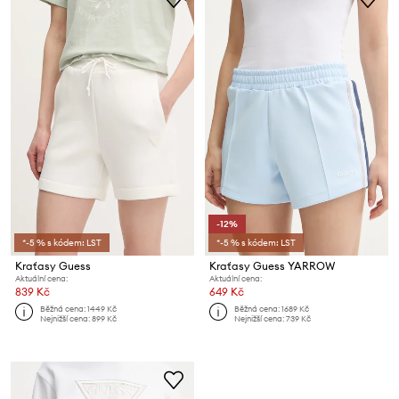
-12%
*-5 % s kódem: LST
*-5 % s kódem: LST
Kraťasy Guess
Kraťasy Guess YARROW
Aktuální cena:
Aktuální cena:
839 Kč
649 Kč
Běžná cena:
1449 Kč
Běžná cena:
1689 Kč
Nejnižší cena:
899 Kč
Nejnižší cena:
739 Kč