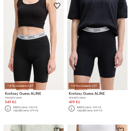
*-5 % s kódem: LST
*-5 % s kódem: LST
Kraťasy Guess ALINE
Kraťasy Guess ALINE
Aktuální cena:
Aktuální cena:
549 Kč
499 Kč
Běžná cena:
1149 Kč
Běžná cena:
1149 Kč
Nejnižší cena:
579 Kč
Nejnižší cena:
549 Kč