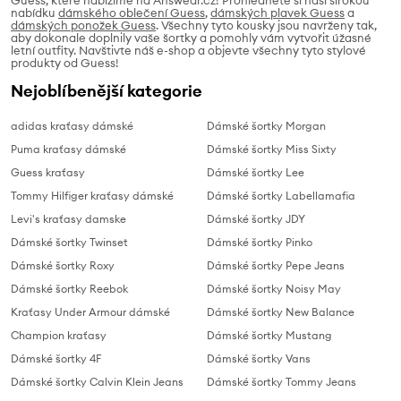
Guess, které nabízíme na Answear.cz! Prohlédněte si naši širokou
nabídku
dámského oblečení Guess
,
dámských plavek Guess
a
dámských ponožek Guess
. Všechny tyto kousky jsou navrženy tak,
aby dokonale doplnily vaše šortky a pomohly vám vytvořit úžasné
letní outfity. Navštivte náš e-shop a objevte všechny tyto stylové
produkty od Guess!
Nejoblíbenější kategorie
adidas kraťasy dámské
Dámské šortky Morgan
Puma kraťasy dámské
Dámské šortky Miss Sixty
Guess kraťasy
Dámské šortky Lee
Tommy Hilfiger kraťasy dámské
Dámské šortky Labellamafia
Levi's kraťasy damske
Dámské šortky JDY
Dámské šortky Twinset
Dámské šortky Pinko
Dámské šortky Roxy
Dámské šortky Pepe Jeans
Dámské šortky Reebok
Dámské šortky Noisy May
Kraťasy Under Armour dámské
Dámské šortky New Balance
Champion kraťasy
Dámské šortky Mustang
Dámské šortky 4F
Dámské šortky Vans
Dámské šortky Calvin Klein Jeans
Dámské šortky Tommy Jeans