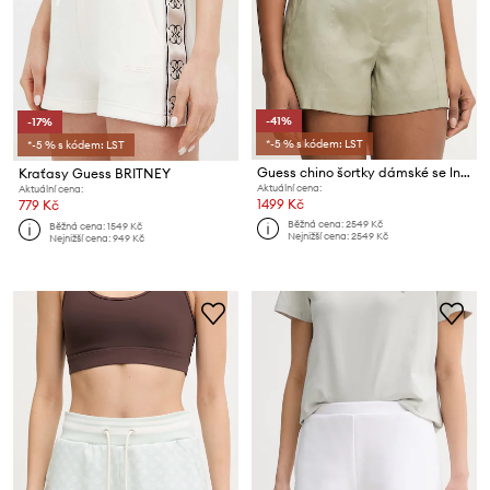
-41%
-17%
*-5 % s kódem: LST
*-5 % s kódem: LST
Guess chino šortky dámské se lnem ISABEAU
Kraťasy Guess BRITNEY
Aktuální cena:
Aktuální cena:
1499 Kč
779 Kč
Běžná cena:
2549 Kč
Běžná cena:
1549 Kč
Nejnižší cena:
2549 Kč
Nejnižší cena:
949 Kč