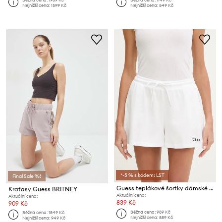
Nejnižší cena:
1599 Kč
Nejnižší cena:
549 Kč
*-5 % s kódem: LST
Final Sale %!
Guess teplákové šortky dámské bavlněné GIADA
Kraťasy Guess BRITNEY
Aktuální cena:
Aktuální cena:
839 Kč
909 Kč
Běžná cena:
989 Kč
Běžná cena:
1549 Kč
Nejnižší cena:
889 Kč
Nejnižší cena:
949 Kč