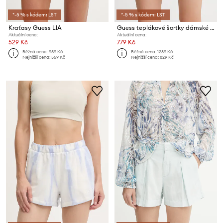
*-5 % s kódem: LST
*-5 % s kódem: LST
Kraťasy Guess LIA
Guess teplákové šortky dámské bavlněné HABI
Aktuální cena:
Aktuální cena:
529 Kč
779 Kč
Běžná cena:
939 Kč
Běžná cena:
1289 Kč
Nejnižší cena:
559 Kč
Nejnižší cena:
829 Kč