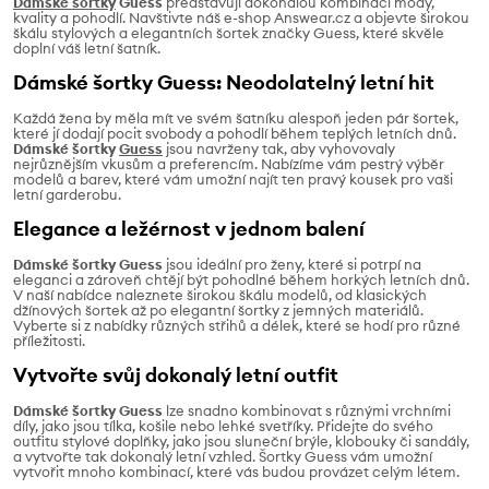
Dámské šortky
Guess
představují dokonalou kombinaci módy,
kvality a pohodlí. Navštivte náš e-shop Answear.cz a objevte širokou
škálu stylových a elegantních šortek značky Guess, které skvěle
doplní váš letní šatník.
Dámské šortky Guess: Neodolatelný letní hit
Každá žena by měla mít ve svém šatníku alespoň jeden pár šortek,
které jí dodají pocit svobody a pohodlí během teplých letních dnů.
Dámské šortky
Guess
jsou navrženy tak, aby vyhovovaly
nejrůznějším vkusům a preferencím. Nabízíme vám pestrý výběr
modelů a barev, které vám umožní najít ten pravý kousek pro vaši
letní garderobu.
Elegance a ležérnost v jednom balení
Dámské šortky Guess
jsou ideální pro ženy, které si potrpí na
eleganci a zároveň chtějí být pohodlné během horkých letních dnů.
V naší nabídce naleznete širokou škálu modelů, od klasických
džínových šortek až po elegantní šortky z jemných materiálů.
Vyberte si z nabídky různých střihů a délek, které se hodí pro různé
příležitosti.
Vytvořte svůj dokonalý letní outfit
Dámské šortky Guess
lze snadno kombinovat s různými vrchními
díly, jako jsou tílka, košile nebo lehké svetříky. Přidejte do svého
outfitu stylové doplňky, jako jsou sluneční brýle, klobouky či sandály,
a vytvořte tak dokonalý letní vzhled. Šortky Guess vám umožní
vytvořit mnoho kombinací, které vás budou provázet celým létem.