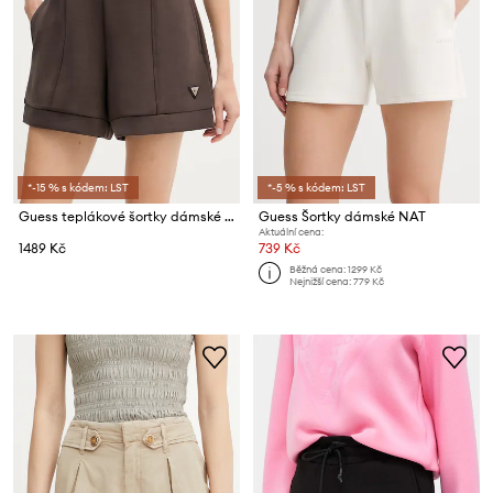
*-15 % s kódem: LST
*-5 % s kódem: LST
Guess teplákové šortky dámské s modalem OLYMPE
Guess Šortky dámské NAT
Aktuální cena:
1489 Kč
739 Kč
Běžná cena:
1299 Kč
Nejnižší cena:
779 Kč