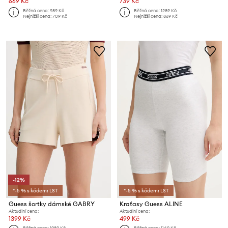
669 Kč
739 Kč
Běžná cena:
989 Kč
Běžná cena:
1289 Kč
Nejnižší cena:
709 Kč
Nejnižší cena:
869 Kč
-12%
*-5 % s kódem: LST
*-5 % s kódem: LST
Guess šortky dámské GABRY
Kraťasy Guess ALINE
Aktuální cena:
Aktuální cena:
1399 Kč
499 Kč
Běžná cena:
1989 Kč
Běžná cena:
1149 Kč