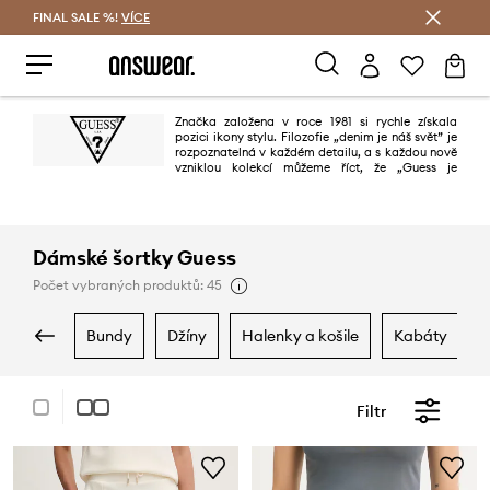
FINAL SALE %!
VÍCE
Ušetřete s Answear Club
Značka založena v roce 1981 si rychle získala
pozici ikony stylu. Filozofie „denim je náš svět” je
rozpoznatelná v každém detailu, a s každou nově
vzniklou kolekcí můžeme říct, že „Guess je
denimem celého světa”. Značka je oblíbená na všech kontinentech,
především díky nejvyšší kvalitě, dokonalým vzorům, věrnosti nejnovějším
trendům a snadno zapamatovatelným reklamám.
Dámské šortky Guess
Počet vybraných produktů: 45
bundy
džíny
halenky a košile
kabáty
Filtr