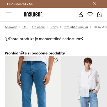
FINAL SALE %!
VÍCE
Ušetřete s Answear Club
Answear
On
Oblečení
Džíny
Straight a regular
Džíny Ab
Tento produkt je momentálně nedostupný
Prohlédněte si podobné produkty