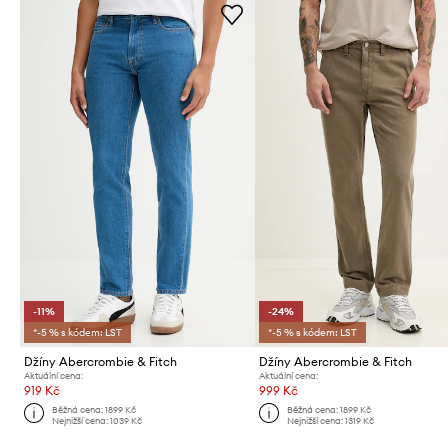
-11%
-24%
*-5 % s kódem: LST
*-5 % s kódem: LST
Džíny Abercrombie & Fitch
Džíny Abercrombie & Fitch
Aktuální cena:
Aktuální cena:
919 Kč
999 Kč
Běžná cena:
1899 Kč
Běžná cena:
1899 Kč
Nejnižší cena:
1039 Kč
Nejnižší cena:
1319 Kč