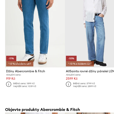
-11%
-10%
*-5 % s kódem: LST
*-10 % s kódem: LST
Džíny Abercrombie & Fitch
AllSaints rovné džíny pánské L
Aktuální cena:
Aktuální cena:
919 Kč
2599 Kč
Běžná cena:
1899 Kč
Běžná cena:
3799 Kč
Nejnižší cena:
1039 Kč
Nejnižší cena:
2899 Kč
Objevte produkty Abercrombie & Fitch