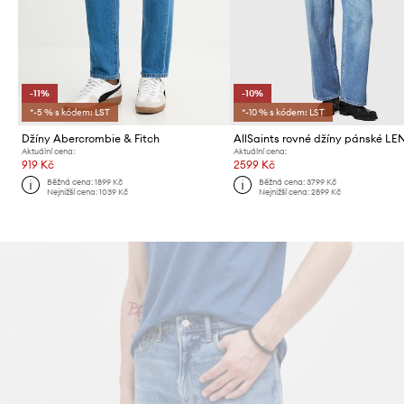
-11%
-10%
*-5 % s kódem: LST
*-10 % s kódem: LST
Džíny Abercrombie & Fitch
AllSaints rovné džíny pánské L
Aktuální cena:
Aktuální cena:
919 Kč
2599 Kč
Běžná cena:
1899 Kč
Běžná cena:
3799 Kč
Nejnižší cena:
1039 Kč
Nejnižší cena:
2899 Kč