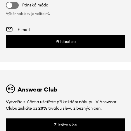
Pánská móda
Výběr nabídky je volitelný.
Přihlásit se
Answear Club
Vytvořte si účet a ušetřete při každém nákupu. V Answear
Clubu získáte až
20%
trvalou slevu z běžných cen.
Zjistěte více