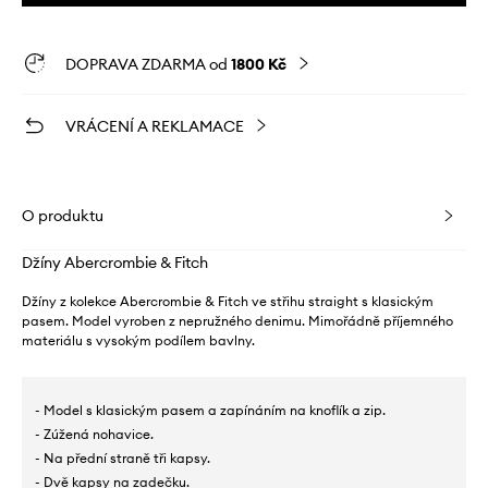
DOPRAVA ZDARMA od
1800 Kč
VRÁCENÍ A REKLAMACE
O produktu
Džíny Abercrombie & Fitch
Džíny z kolekce Abercrombie & Fitch ve střihu straight s klasickým
pasem. Model vyroben z nepružného denimu. Mimořádně příjemného
materiálu s vysokým podílem bavlny.
- Model s klasickým pasem a zapínáním na knoflík a zip.
- Zúžená nohavice.
- Na přední straně tři kapsy.
- Dvě kapsy na zadečku.