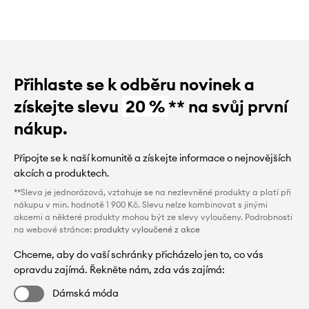
Přihlaste se k odběru novinek a
získejte slevu
20 %
** na svůj první
nákup.
Připojte se k naší komunitě a získejte informace o nejnovějších
akcích a produktech.
**Sleva je jednorázová, vztahuje se na nezlevněné produkty a platí při
nákupu v min. hodnotě 1 900 Kč. Slevu nelze kombinovat s jinými
akcemi a některé produkty mohou být ze slevy vyloučeny. Podrobnosti
na webové stránce:
produkty vyloučené z akce
Chceme, aby do vaší schránky přicházelo jen to, co vás
opravdu zajímá. Řekněte nám, zda vás zajímá:
Dámská móda