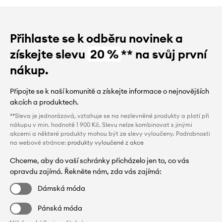
Přihlaste se k odběru novinek a
získejte slevu
20 %
** na svůj první
nákup.
Připojte se k naší komunitě a získejte informace o nejnovějších
akcích a produktech.
**Sleva je jednorázová, vztahuje se na nezlevněné produkty a platí při
nákupu v min. hodnotě 1 900 Kč. Slevu nelze kombinovat s jinými
akcemi a některé produkty mohou být ze slevy vyloučeny. Podrobnosti
na webové stránce:
produkty vyloučené z akce
Chceme, aby do vaší schránky přicházelo jen to, co vás
opravdu zajímá. Řekněte nám, zda vás zajímá:
Dámská móda
Pánská móda