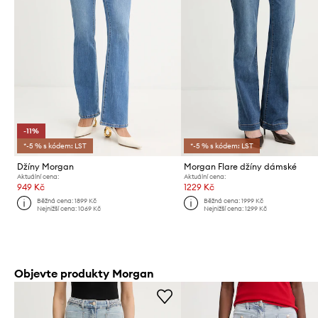
-11%
*-5 % s kódem: LST
*-5 % s kódem: LST
Džíny Morgan
Morgan Flare džíny dámské
Aktuální cena:
Aktuální cena:
949 Kč
1229 Kč
Běžná cena:
1899 Kč
Běžná cena:
1999 Kč
Nejnižší cena:
1069 Kč
Nejnižší cena:
1299 Kč
Objevte produkty Morgan