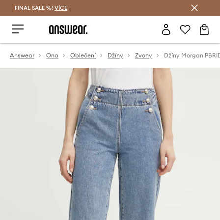
FINAL SALE %!
VÍCE
Ušetřete s Answear Club
Answear
Ona
Oblečení
Džíny
Zvony
Džíny Morgan PBRI