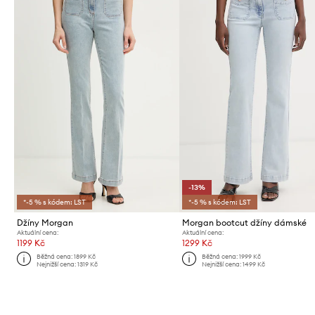
-13%
*-5 % s kódem: LST
*-5 % s kódem: LST
Džíny Morgan
Morgan bootcut džíny dámské
Aktuální cena:
Aktuální cena:
1199 Kč
1299 Kč
Běžná cena:
1899 Kč
Běžná cena:
1999 Kč
Nejnižší cena:
1319 Kč
Nejnižší cena:
1499 Kč