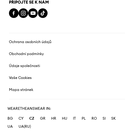
PŘIPOJTE SE K NÁM
Ochrana osobních údajů
Obchodní podmínky
Údaje společnosti
Vaše Cookies
Mapa stránek
WEARETHEANSWEAR IN:
BG
CY
CZ
GR
HR
HU
IT
PL
RO
SI
SK
UA
UA(RU)