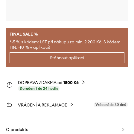
FINAL SALE %
*-5 % s kódem: LST při nákupu za min. 2 200 Kč. S kódem
FIN: -10 % v aplikaci!
Stáhnout aplikaci
DOPRAVA ZDARMA od
1800 Kč
Doručení i do 24 hodin
VRÁCENÍ A REKLAMACE
Vrácení do 30 dnů
O produktu