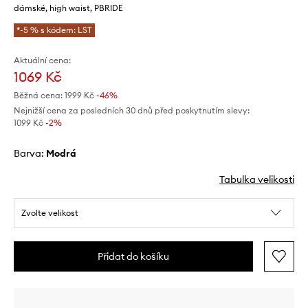
dámské, high waist, PBRIDE
*-5 % s kódem: LST
Aktuální cena:
1069 Kč
Běžná cena:
1999 Kč
-46%
Nejnižší cena za posledních 30 dnů před poskytnutím slevy:
1099 Kč
 -2%
Barva:
modrá
Tabulka velikosti
Zvolte velikost
Přidat do košíku