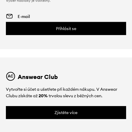
Výběr nabídky je volitelný.
Přihlásit se
Answear Club
Vytvořte si účet a ušetřete při každém nákupu. V Answear
Clubu získáte až
20%
trvalou slevu z běžných cen.
Zjistěte více