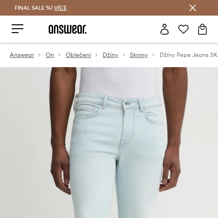
FINAL SALE %!
VÍCE
Ušetřete s Answear Club
Answear
On
Oblečení
Džíny
Skinny