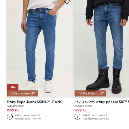
-11%
*-5 % s kódem: LST
*-10 % s kódem: LST
Džíny Pepe Jeans SKINNY JEANS
Aktuální cena:
Aktuální cena:
1599 Kč
1999 Kč
Běžná cena:
2699 Kč
Běžná cena:
3599 Kč
Nejnižší cena:
1799 Kč
Nejnižší cena:
2099 Kč