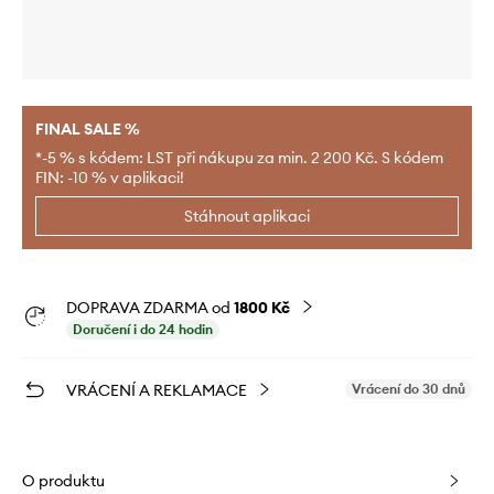
FINAL SALE %
*-5 % s kódem: LST při nákupu za min. 2 200 Kč. S kódem
FIN: -10 % v aplikaci!
Stáhnout aplikaci
DOPRAVA ZDARMA od
1800 Kč
Doručení i do 24 hodin
VRÁCENÍ A REKLAMACE
Vrácení do 30 dnů
O produktu