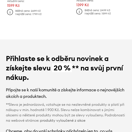
Aktuální cena:
Aktuální cena:
1399 Kč
1599 Kč
Běžná cena:
2499 Kč
Běžná cena:
2699 Kč
Nejnižší cena:
1599 Kč
Nejnižší cena:
1799 Kč
Přihlaste se k odběru novinek a
získejte slevu
20 %
** na svůj první
nákup.
Připojte se k naší komunitě a získejte informace o nejnovějších
akcích a produktech.
**Sleva je jednorázová, vztahuje se na nezlevněné produkty a platí při
nákupu v min. hodnotě 1 900 Kč. Slevu nelze kombinovat s jinými
akcemi a některé produkty mohou být ze slevy vyloučeny. Podrobnosti
na webové stránce:
produkty vyloučené z akce
Chceme, aby do vaší schránky přicházelo jen to, co vás