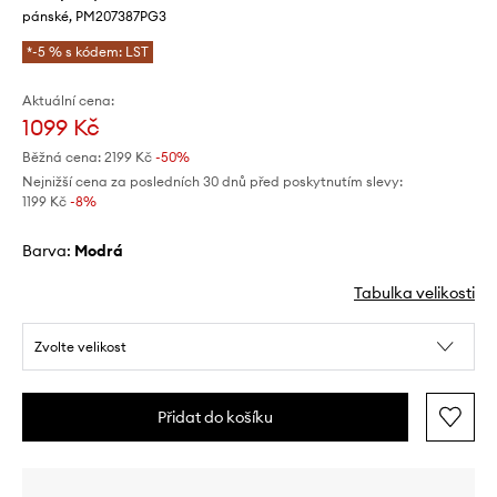
pánské, PM207387PG3
*-5 % s kódem: LST
Aktuální cena:
1099 Kč
Běžná cena:
2199 Kč
-50%
Nejnižší cena za posledních 30 dnů před poskytnutím slevy:
1199 Kč
 -8%
Barva:
modrá
Tabulka velikosti
Zvolte velikost
Přidat do košíku