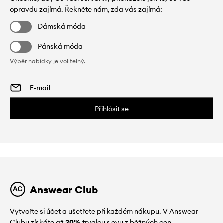
opravdu zajímá. Řekněte nám, zda vás zajímá:
Dámská móda
Pánská móda
Výběr nabídky je volitelný.
Přihlásit se
Answear Club
Vytvořte si účet a ušetřete při každém nákupu. V Answear
Clubu získáte až
20%
trvalou slevu z běžných cen.