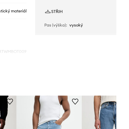
tický materiál
STŘIH
Pas (výška)
:
vysoký
RTWMBOT009
8072
modrá
Sunnei