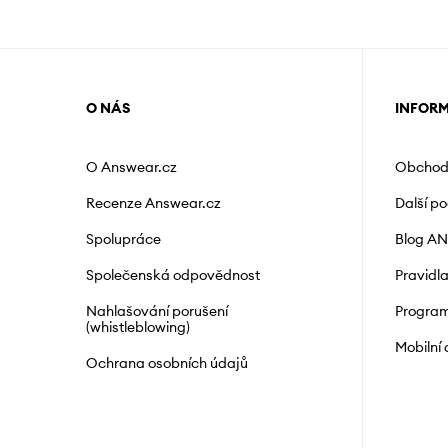
O NÁS
INFOR
O Answear.cz
Obchod
Recenze Answear.cz
Další p
Spolupráce
Blog A
Společenská odpovědnost
Pravidl
Nahlašování porušení
Program
(whistleblowing)
Mobilní
Ochrana osobních údajů