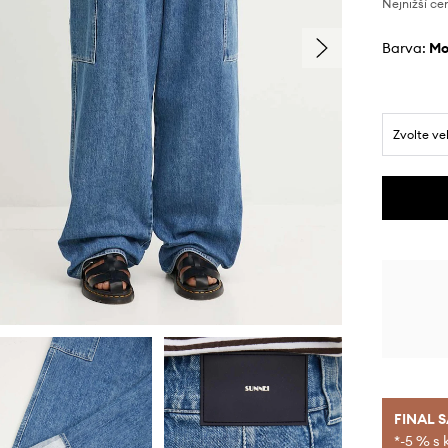
Nejnižší ce
Barva:
m
Zvolte ve
FINAL 
*-5 % s 