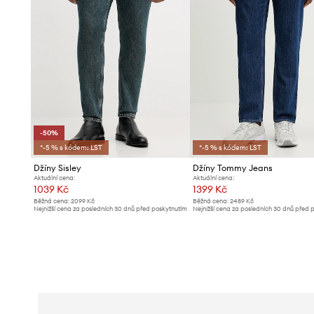
-50%
*-5 % s kódem: LST
*-5 % s kódem: LST
Džíny Sisley
Džíny Tommy Jeans
Aktuální cena:
Aktuální cena:
1039 Kč
1399 Kč
Běžná cena:
2099 Kč
Běžná cena:
2489 Kč
Nejnižší cena za posledních 30 dnů před poskytnutím
Nejnižší cena za posledních 30 dnů před 
slevy:
2099 Kč
slevy:
1489 Kč