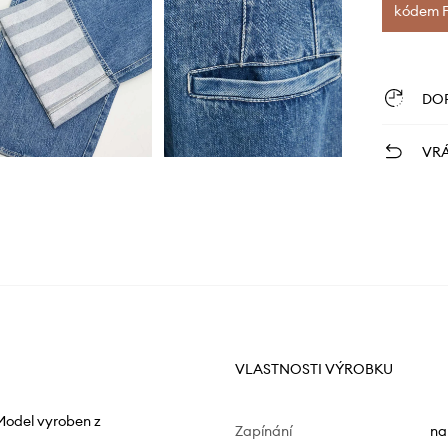
kódem FI
DO
VRÁ
VLASTNOSTI VÝROBKU
Model vyroben z
Zapínání
na