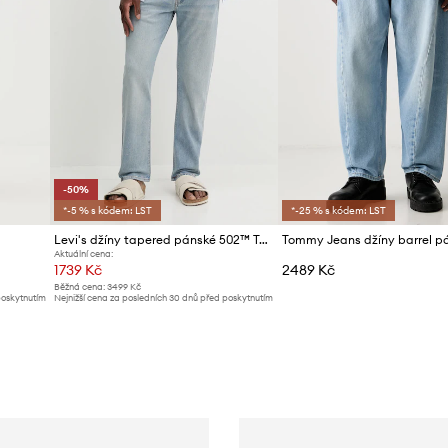
ID produktu
-50%
*-5 % s kódem: LST
*-25 % s kódem: LST
Levi's džíny tapered pánské 502™ TAPER
Tommy Jeans džíny barrel p
Aktuální cena:
1739 Kč
2489 Kč
Běžná cena:
3499 Kč
poskytnutím
Nejnižší cena za posledních 30 dnů před poskytnutím
slevy:
3499 Kč