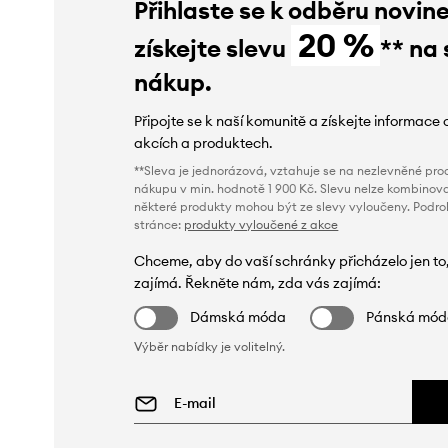
Přihlaste se k odběru novin
20 %
získejte slevu
** na 
nákup.
Připojte se k naší komunitě a získejte informace 
akcích a produktech.
**Sleva je jednorázová, vztahuje se na nezlevněné prod
nákupu v min. hodnotě 1 900 Kč. Slevu nelze kombinova
některé produkty mohou být ze slevy vyloučeny. Podr
stránce:
produkty vyloučené z akce
Chceme, aby do vaší schránky přicházelo jen to
zajímá. Řekněte nám, zda vás zajímá:
Dámská móda
Pánská mó
Výběr nabídky je volitelný.