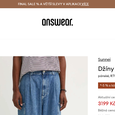
ácení zdarma (od 1800 Kč)
FINAL SALE % A VĚTŠÍ SLEVY V APLIKACI!
Doručení i do 24 h
VÍCE
Ušetřete s 
Sunnei
Džíny
pánské, R
*-5 % s k
Aktuální ce
3199 K
Běžná cena