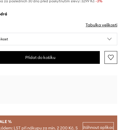
na za posledních 30 dnů před poskytnutím slevy:
3299 Kč
 -3%
odrá
Tabulka velikosti
likost
Přidat do košíku
SALE %
Stáhnout aplikaci
kódem: LST při nákupu za min. 2 200 Kč. S