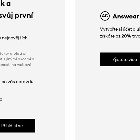
ek a
svůj první
Answear
Vytvořte si účet a
získáte až
20%
trva
o nejnovějších
ukty a platí při
t s jinými akcemi a
Zjistěte více
obnosti na webové
, co vás opravdu
da
Přihlásit se