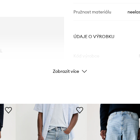
Pružnost materiálu
neelas
ÚDAJE O VÝROBKU
i.
Kód výrobce
Zobrazit více
Barva výrobce
Barva
Značka
Výrobce