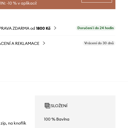
N: -10 % v aplikaci!
PRAVA ZDARMA od
1800 Kč
Doručení i do 24 hodin
CENÍ A REKLAMACE
Vrácení do 30 dnů
SLOŽENÍ
100 % Bavlna
 zip, na knoflík