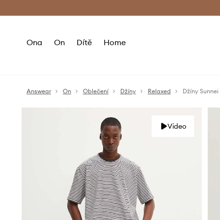
Premium Fashion Benefits
Doručení a vr
Ona
On
Dítě
Home
Answear
On
Oblečení
Džíny
Relaxed
Džíny Sunnei
Video