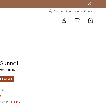
Answear Club
- 20 % na první objednávku
Answear Club
Journal
Pomoc
 Sunnei
TWMBOT009
ódem: LST
na:
č
:
9199 Kč
-65%