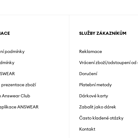
MACE
SLUŽBY ZÁKAZNÍKŮM
ní podmínky
Reklamace
odmínky
Vrácení zboží/odstoupení od
NSWEAR
Doručení
a prezentace zboží
Platební metody
 Answear Club
Dárkové karty
 aplikace ANSWEAR
Zabalit jako dárek
Často kladené otázky
Kontakt