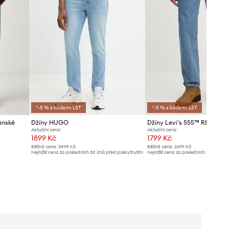
*-5 % s kódem: LST
*-5 % s kódem: LST
ánské
Džíny HUGO
Aktuální cena:
Aktuální cena:
1899 Kč
1799 Kč
Běžná cena:
3499 Kč
Běžná cena:
2699 Kč
Nejnižší cena za posledních 30 dnů před poskytnutím
Nejnižší cena za posledních 30 dnů př
slevy:
1949 Kč
slevy:
1899 Kč