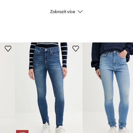
Zobrazit více
Barva
Značka
Výrobce
ID produktu