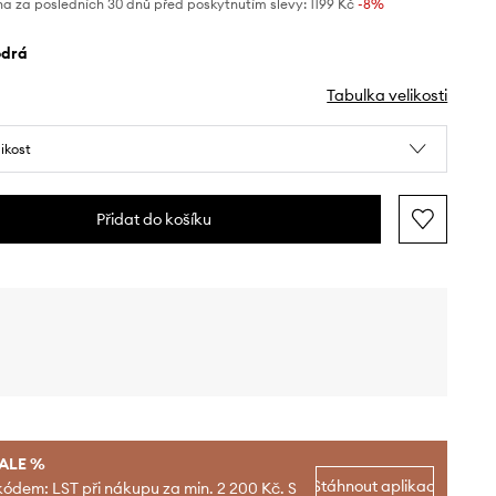
na za posledních 30 dnů před poskytnutím slevy:
1199 Kč
 -8%
odrá
Tabulka velikosti
likost
Přidat do košíku
SALE %
Stáhnout aplikaci
kódem: LST při nákupu za min. 2 200 Kč. S