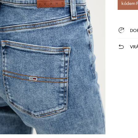
kódem FI
DO
VRÁ