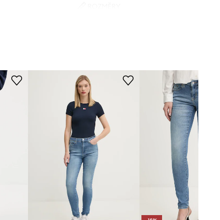
ROZMĚRY
modrá
Modelka na fotografii je 177 cm
vysoká a má na sobě velikost
Tommy Jeans
27/32
Standardní velikost
Doporučujeme zvolit velikost, kterou
běžně nosíte.
Tabulka velikosti