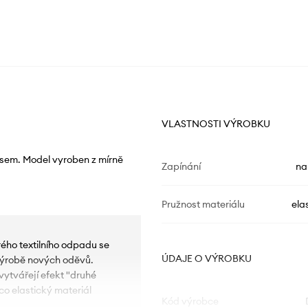
VLASTNOSTI VÝROBKU
asem. Model vyroben z mírně
Zapínání
na
Pružnost materiálu
ela
ého textilního odpadu se
ÚDAJE O VÝROBKU
 výrobě nových oděvů.
 vytvářejí efekt "druhé
co elastický materiál
Kód výrobce