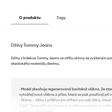
O produktu
Tagy
Džíny Tommy Jeans
Džíny z kolekce Tommy Jeans ve střihu skinny se zvýšeným p
elastického materiálu denimu.
- Model obsahuje regenerovaná bavlněná vlákna. Ze star
vytvářejí nová vlákna a příze, která se pak používají při
- Skinny – džíny s přiléhavým střihem po celé délce, které
kůže". Tento střih zvýrazní pas a celkovou postavu, zatím
zajistí komfort nošení.