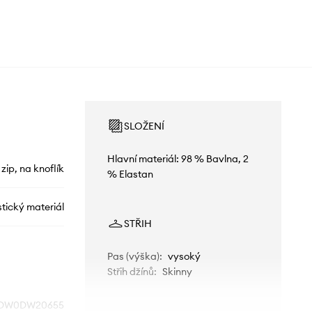
SLOŽENÍ
Hlavní materiál: 98 % Bavlna, 2
 zip, na knoflík
% Elastan
stický materiál
STŘIH
Pas (výška)
:
vysoký
Střih džínů
:
Skinny
DW0DW20655