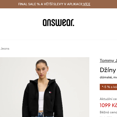
ácení zdarma (od 1800 Kč)
FINAL SALE % A VĚTŠÍ SLEVY V APLIKACI!
Doručení i do 24 h
VÍCE
Ušetřete s 
 Jeans
Tommy J
Džíny
dámské, m
*-5 % s k
Aktuální ce
1099 K
Běžná cena