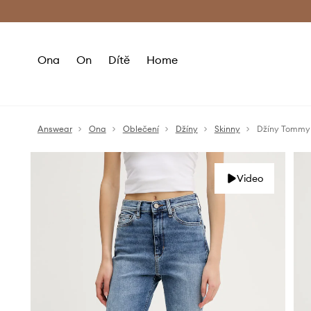
Premium Fashion Benefits
Doručení a vr
Ona
On
Dítě
Home
Answear
Ona
Oblečení
Džíny
Skinny
Džíny Tommy
Video