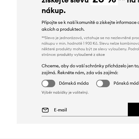
nákup.
Připojte se k naší komunitě a získejte informace 
akcích a produktech.
**Sleva je jednorázová, vztahuje se na nezlevněné prod
nákupu v min. hodnotě 1 900 Kč. Slevu nelze kombinova
některé produkty mohou být ze slevy vyloučeny. Podr
stránce:
produkty vyloučené z akce
Chceme, aby do vaší schránky přicházelo jen to
zajímá. Řekněte nám, zda vás zajímá:
Dámská móda
Pánská mó
Výběr nabídky je volitelný.