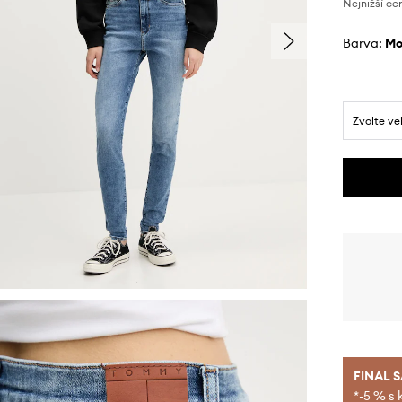
Nejnižší ce
Barva:
m
Zvolte ve
FINAL 
*-5 % s 