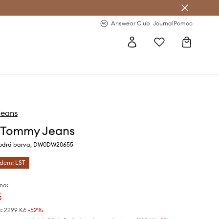
Answear Club
- 20 % na první objednávku
Answear Club
Journal
Pomoc
eans
 Tommy Jeans
odrá barva, DW0DW20655
ódem: LST
na:
č
:
2299 Kč
-52%