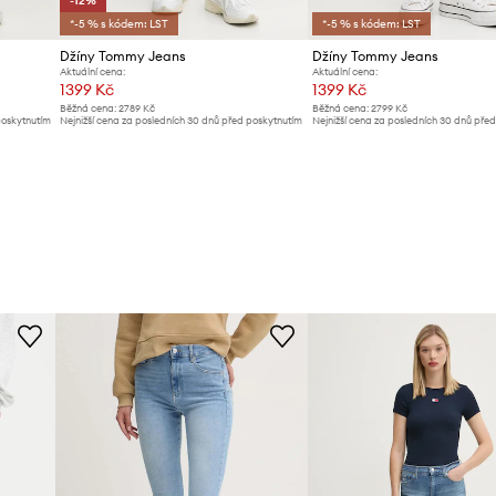
-12%
*-5 % s kódem: LST
*-5 % s kódem: LST
Džíny Tommy Jeans
Džíny Tommy Jeans
Aktuální cena:
Aktuální cena:
1399 Kč
1399 Kč
Běžná cena:
2789 Kč
Běžná cena:
2799 Kč
poskytnutím
Nejnižší cena za posledních 30 dnů před poskytnutím
Nejnižší cena za posledních 30 dnů pře
slevy:
1599 Kč
slevy:
1499 Kč