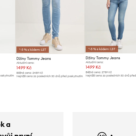
*-5 % s kódem: LST
*-5 % s kódem: LST
Džíny Tommy Jeans
Džíny Tommy Jeans
Aktuální cena:
Aktuální cena:
1499 Kč
1499 Kč
Běžná cena:
2789 Kč
Běžná cena:
2489 Kč
poskytnutím
Nejnižší cena za posledních 30 dnů pře
Nejnižší cena za posledních 30 dnů před poskytnutím
slevy:
1579 Kč
slevy:
1599 Kč
ek a
svůj první