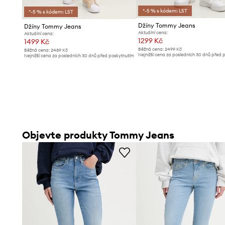
*-5 % s kódem: LST
*-5 % s kódem: LST
Džíny Tommy Jeans
Džíny Tommy Jeans
Aktuální cena:
Aktuální cena:
1299 Kč
1499 Kč
Běžná cena:
2499 Kč
Běžná cena:
2489 Kč
Nejnižší cena za posledních 30 dnů před 
Nejnižší cena za posledních 30 dnů před poskytnutím
slevy:
1399 Kč
slevy:
1599 Kč
Objevte produkty Tommy Jeans