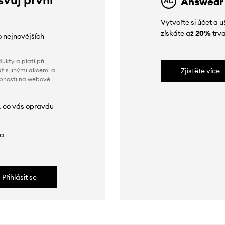
Answear
Vytvořte si účet a
získáte až
20%
trva
o nejnovějších
ukty a platí při
t s jinými akcemi a
Zjistěte více
obnosti na webové
, co vás opravdu
da
Přihlásit se