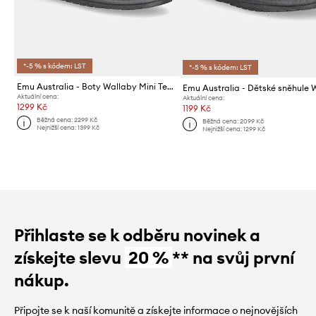
*-5 % s kódem: LST
*-5 % s kódem: LST
Emu Australia - Boty Wallaby Mini Teens
Aktuální cena:
Aktuální cena:
1299 Kč
1199 Kč
Běžná cena:
2299 Kč
Běžná cena:
2099 Kč
Nejnižší cena:
1399 Kč
Nejnižší cena:
1299 Kč
Přihlaste se k odběru novinek a
získejte slevu
20 %
** na svůj první
nákup.
Připojte se k naší komunitě a získejte informace o nejnovějších