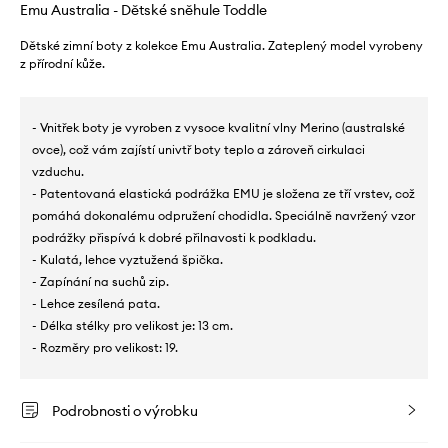
Emu Australia - Dětské sněhule Toddle
Dětské zimní boty z kolekce Emu Australia. Zateplený model vyrobeny
z přírodní kůže.
- Vnitřek boty je vyroben z vysoce kvalitní vlny Merino (australské
ovce), což vám zajístí univtř boty teplo a zároveň cirkulaci
vzduchu.
- Patentovaná elastická podrážka EMU je složena ze tří vrstev, což
pomáhá dokonalému odpružení chodidla. Speciálně navržený vzor
podrážky přispívá k dobré přilnavosti k podkladu.
- Kulatá, lehce vyztužená špička.
- Zapínání na suchů zip.
- Lehce zesílená pata.
- Délka stélky pro velikost je: 13 cm.
- Rozměry pro velikost: 19.
Podrobnosti o výrobku