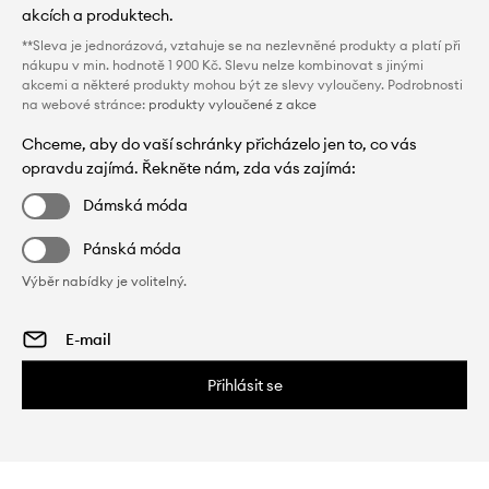
akcích a produktech.
**Sleva je jednorázová, vztahuje se na nezlevněné produkty a platí při
nákupu v min. hodnotě 1 900 Kč. Slevu nelze kombinovat s jinými
akcemi a některé produkty mohou být ze slevy vyloučeny. Podrobnosti
na webové stránce:
produkty vyloučené z akce
Chceme, aby do vaší schránky přicházelo jen to, co vás
opravdu zajímá. Řekněte nám, zda vás zajímá:
Dámská móda
Pánská móda
Výběr nabídky je volitelný.
Přihlásit se