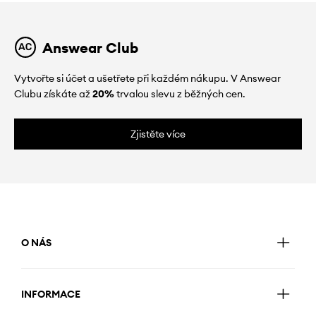
Answear Club
Vytvořte si účet a ušetřete při každém nákupu. V Answear
Clubu získáte až
20%
trvalou slevu z běžných cen.
Zjistěte více
O NÁS
INFORMACE