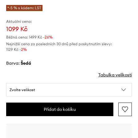
*-5 % s kódem: LST
Aktuální cena:
1099 Kč
Běžná cena:
1499 Kč
-26%
Nejnižší cena za posledních 30 dnů před poskytnutím slevy:
1129 Kč
 -2%
Barva:
šedá
Tabulka velikosti
Zvolte velikost
Přidat do košíku