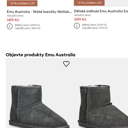
*-5 % s kódem: LST
*-5 % s kódem: LST
Emu Australia - Nízké kozačky Wallaby Lo Teens
Aktuální cena:
Aktuální cena:
1699 Kč
1499 Kč
Běžná cena:
2799 Kč
Běžná cena:
2499 Kč
Nejnižší cena:
1799 Kč
Nejnižší cena:
1599 Kč
Objevte produkty Emu Australia