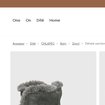
Premium Fashion Benefits
Doručení a vr
Ona
On
Dítě
Home
Answear
Dítě
CHLAPEC
Boty
Zimní
Dětské semišo