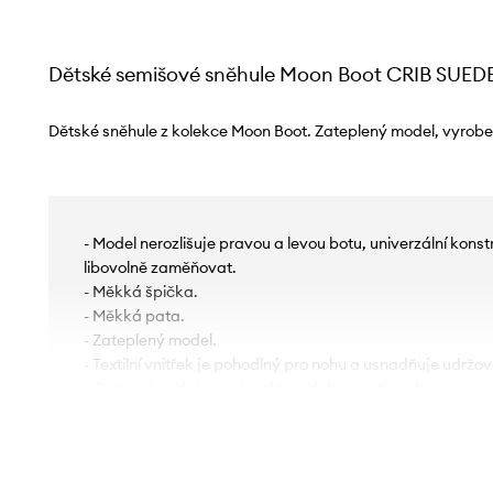
Dětské semišové sněhule Moon Boot CRIB SUED
Dětské sněhule z kolekce Moon Boot. Zateplený model, vyrobe
- Model nerozlišuje pravou a levou botu, univerzální kon
libovolně zaměňovat.
- Měkká špička.
- Měkká pata.
- Zateplený model.
- Textilní vnitřek je pohodlný pro nohu a usnadňuje udržová
- Gumová podešev je trvalá a odolná proti poškození.
- Délka stélky pro velikost je: 11,5 cm.
- Rozměry pro velikost: 17/18.