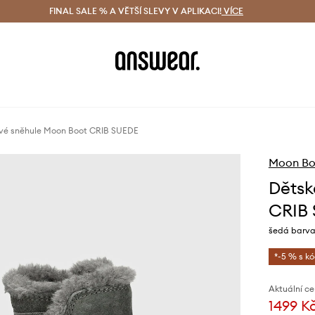
ácení zdarma (od 1800 Kč)
FINAL SALE % A VĚTŠÍ SLEVY V APLIKACI!
Doručení i do 24 h
VÍCE
Ušetřete s 
vé sněhule Moon Boot CRIB SUEDE
Moon Bo
Dětsk
CRIB
šedá barva
*-5 % s k
Aktuální ce
1499 K