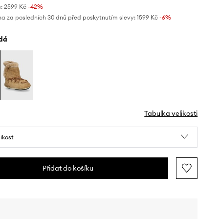
:
2599 Kč
-42%
na za posledních 30 dnů před poskytnutím slevy:
1599 Kč
 -6%
edá
Tabulka velikosti
likost
Přidat do košíku