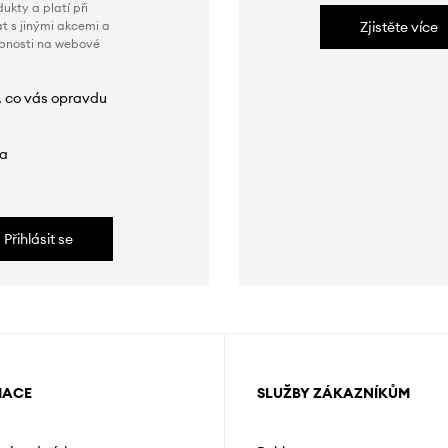
ukty a platí při
t s jinými akcemi a
Zjistěte více
obnosti na webové
, co vás opravdu
da
Přihlásit se
MACE
SLUŽBY ZÁKAZNÍKŮM