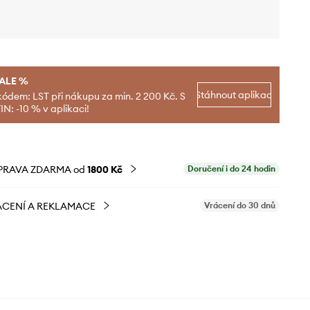
SALE %
Stáhnout aplikaci
kódem: LST při nákupu za min. 2 200 Kč. S
N: -10 % v aplikaci!
PRAVA ZDARMA od
1800 Kč
Doručení i do 24 hodin
CENÍ A REKLAMACE
Vrácení do 30 dnů