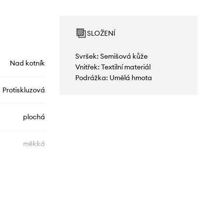
SLOŽENÍ
Svršek: Semišová kůže
Nad kotník
Vnitřek: Textilní materiál
Podrážka: Umělá hmota
Protiskluzová
plochá
měkká
80D3401030