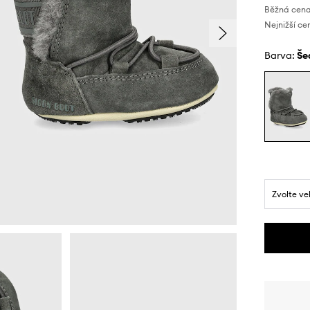
Běžná cena
Nejnižší ce
Barva:
š
Zvolte ve