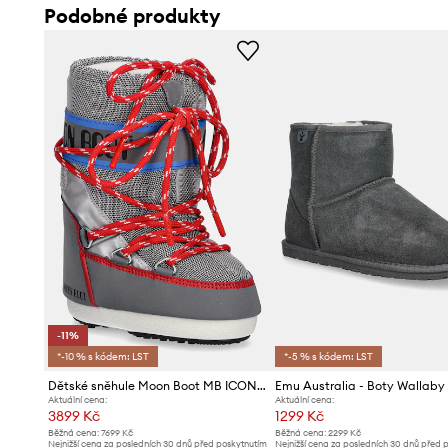
Podobné produkty
-11%
*-10 % s kódem: LST
*-5 % s kódem: LST
Dětské sněhule Moon Boot MB ICON SPACE RACING
Aktuální cena:
Aktuální cena:
3899 Kč
1299 Kč
Běžná cena:
7699 Kč
Běžná cena:
2299 Kč
Nejnižší cena za posledních 30 dnů před poskytnutím
Nejnižší cena za posledních 30 dnů před 