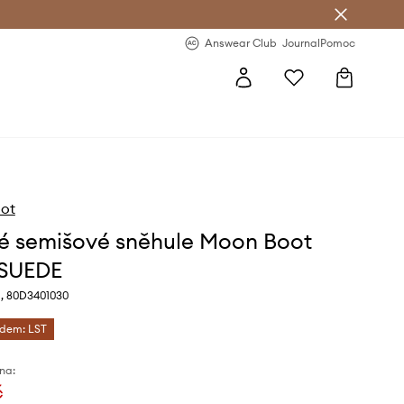
Answear Club
- 20 % na první objednávku
Answear Club
Journal
Pomoc
ot
é semišové sněhule Moon Boot
 SUEDE
, 80D3401030
ódem: LST
na:
č