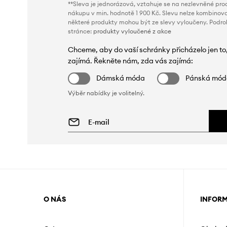
**Sleva je jednorázová, vztahuje se na nezlevněné prod
nákupu v min. hodnotě 1 900 Kč. Slevu nelze kombinova
některé produkty mohou být ze slevy vyloučeny. Podr
stránce:
produkty vyloučené z akce
Chceme, aby do vaší schránky přicházelo jen to
zajímá. Řekněte nám, zda vás zajímá:
Dámská móda
Pánská mó
Výběr nabídky je volitelný.
O NÁS
INFOR