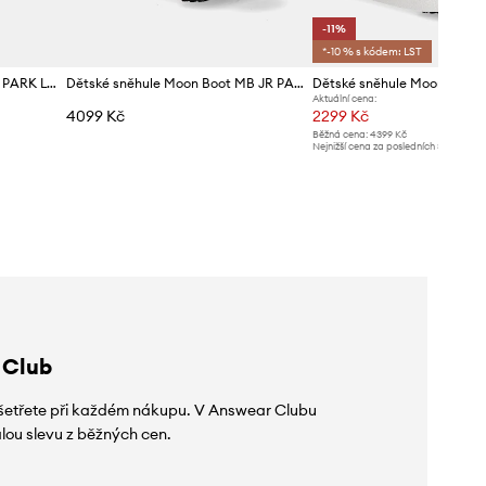
-11%
*-10 % s kódem: LST
Zimní boty Moon Boot MB JR PARK LOW LACE
Dětské sněhule Moon Boot MB JR PARK TUBE MID WP
Aktuální cena:
4099 Kč
2299 Kč
Běžná cena:
4399 Kč
Nejnižší cena za posledních 30 dnů př
slevy:
2599 Kč
 Club
 ušetřete při každém nákupu. V Answear Clubu
lou slevu z běžných cen.