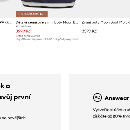
*-10 % s kódem: LST
Dětské sněhule Moon Boot JR PARK BOOT
Dětské semišové zimní boty Moon Boot MB ICON SUEDE LACES
Aktuální cena:
3999 Kč
3599 Kč
Běžná cena:
7699 Kč
Nejnižší cena za posledních 30 dnů před poskytnutím
slevy:
4299 Kč
ek a
svůj první
Answear
Vytvořte si účet a
získáte až
20%
trva
o nejnovějších