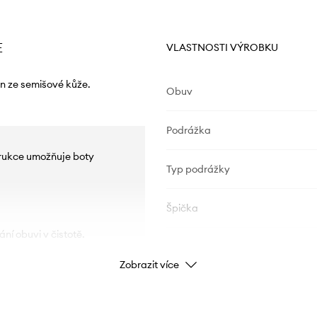
E
VLASTNOSTI VÝROBKU
n ze semišové kůže.
Obuv
Podrážka
strukce umožňuje boty
Typ podrážky
Špička
ní obuvi v čistotě.
ÚDAJE O VÝROBKU
Zobrazit více
Kód výrobce