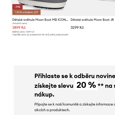
-11%
*-10 % s kódem: LST
Dětské sněhule Moon Boot MB ICON SPACE RACING
Aktuální cena:
3899 Kč
3299 Kč
Běžná cena:
7699 Kč
Nejnižší cena za posledních 30 dnů před poskytnutím
slevy:
4399 Kč
Přihlaste se k odběru novin
20 %
získejte slevu
** na 
nákup.
Připojte se k naší komunitě a získejte informace 
akcích a produktech.