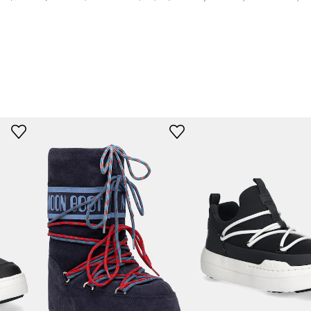
slevy:
979 Kč
slevy:
1499 Kč