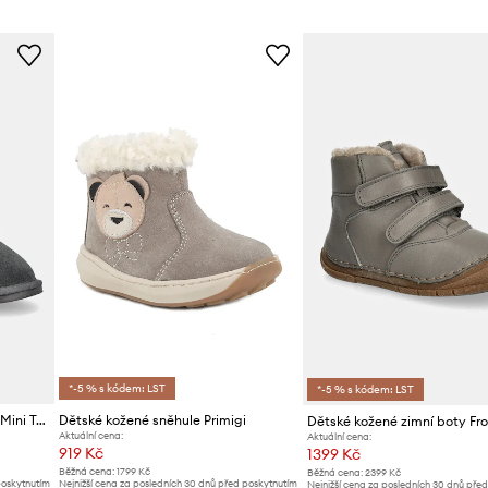
Barva
Značka
ID produktu
*-5 % s kódem: LST
*-5 % s kódem: LST
Emu Australia - Boty Wallaby Mini Teens
Dětské kožené sněhule Primigi
Aktuální cena:
Aktuální cena:
919 Kč
1399 Kč
Běžná cena:
1799 Kč
Běžná cena:
2399 Kč
poskytnutím
Nejnižší cena za posledních 30 dnů před poskytnutím
Nejnižší cena za posledních 30 dnů pře