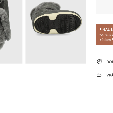
FINAL 
*-5 % s 
kódem FI
DO
VRÁ