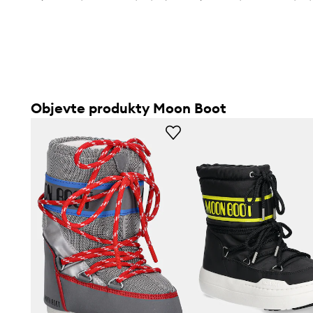
slevy:
4399 Kč
slevy:
1399 Kč
Objevte produkty Moon Boot