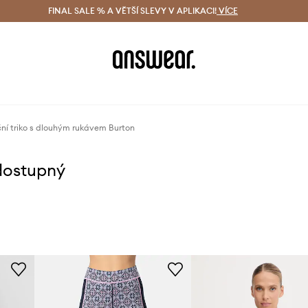
ácení zdarma (od 1800 Kč)
FINAL SALE % A VĚTŠÍ SLEVY V APLIKACI!
Doručení i do 24 h
VÍCE
Ušetřete s 
ní triko s dlouhým rukávem Burton
dostupný