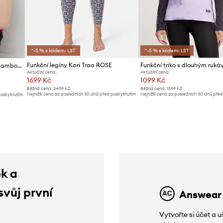
*-5 % s kódem: LST
*-5 % s kódem: LST
Funkční legíny Kari Traa ROSE
Viking funkční tričko dámské Bamboo Lockness
Aktuální cena:
Aktuální cena:
1699 Kč
1099 Kč
Běžná cena:
2499 Kč
Běžná cena:
1599 Kč
Nejnižší cena za posledních 30 dnů před poskytnutím
Nejnižší cena za posledních 30 dnů pře
poskytnutím
slevy:
1799 Kč
slevy:
1129 Kč
ek a
svůj první
Answear
Vytvořte si účet a