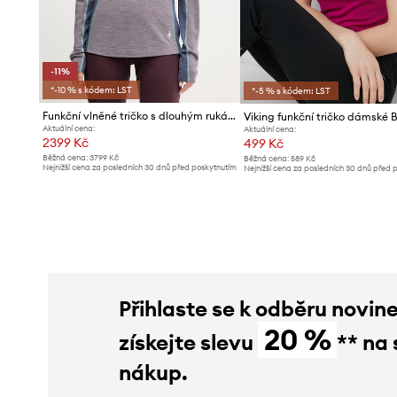
-11%
*-10 % s kódem: LST
*-5 % s kódem: LST
Funkční vlněné tričko s dlouhým rukávem Smartwool
Aktuální cena:
Aktuální cena:
2399 Kč
499 Kč
Běžná cena:
3799 Kč
Běžná cena:
589 Kč
Nejnižší cena za posledních 30 dnů před poskytnutím
Nejnižší cena za posledních 30 dnů před 
slevy:
2699 Kč
slevy:
529 Kč
Přihlaste se k odběru novin
20 %
získejte slevu
** na 
nákup.