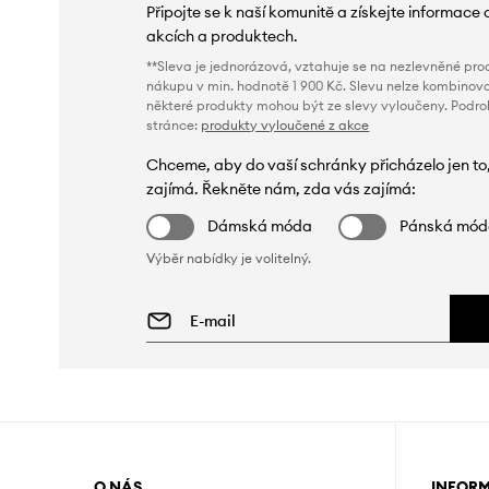
Připojte se k naší komunitě a získejte informace 
akcích a produktech.
**Sleva je jednorázová, vztahuje se na nezlevněné prod
nákupu v min. hodnotě 1 900 Kč. Slevu nelze kombinova
některé produkty mohou být ze slevy vyloučeny. Podr
stránce:
produkty vyloučené z akce
Chceme, aby do vaší schránky přicházelo jen to
zajímá. Řekněte nám, zda vás zajímá:
Dámská móda
Pánská mó
Výběr nabídky je volitelný.
O NÁS
INFOR