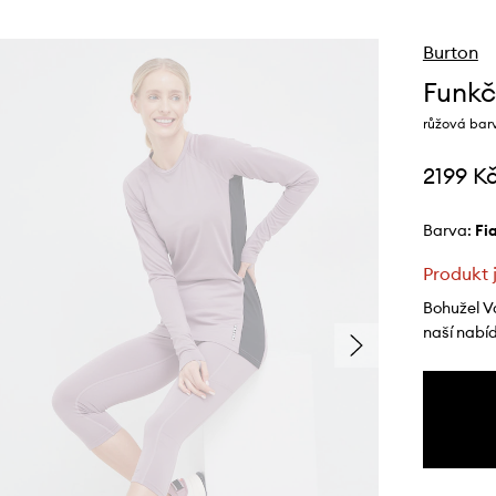
Burton
Funkč
růžová bar
2199 K
Barva:
f
Produkt 
Bohužel V
naší nabí