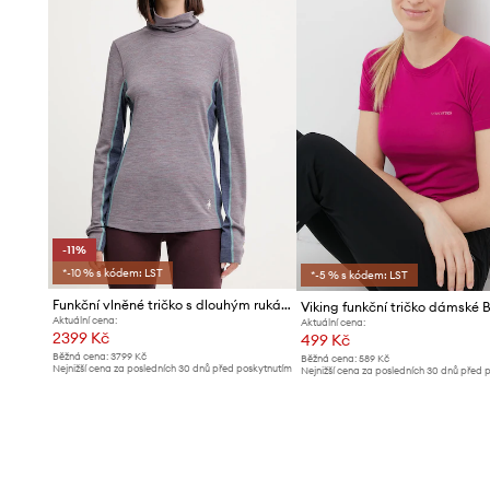
-11%
*-10 % s kódem: LST
*-5 % s kódem: LST
Funkční vlněné tričko s dlouhým rukávem Smartwool
Aktuální cena:
Aktuální cena:
2399 Kč
499 Kč
Běžná cena:
3799 Kč
Běžná cena:
589 Kč
Nejnižší cena za posledních 30 dnů před poskytnutím
Nejnižší cena za posledních 30 dnů před 
slevy:
2699 Kč
slevy:
529 Kč