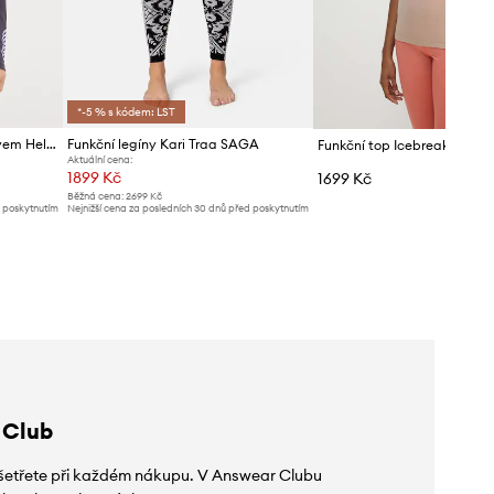
*-5 % s kódem: LST
Funkční triko s dlouhým rukávem Helly Hansen LIFA ACTIVE
Funkční legíny Kari Traa SAGA
Funkční top Icebreaker Sire
Aktuální cena:
1899 Kč
1699 Kč
Běžná cena:
2699 Kč
d poskytnutím
Nejnižší cena za posledních 30 dnů před poskytnutím
slevy:
1999 Kč
 Club
 ušetřete při každém nákupu. V Answear Clubu