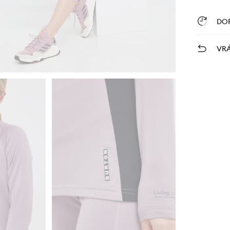
DO
VRÁ