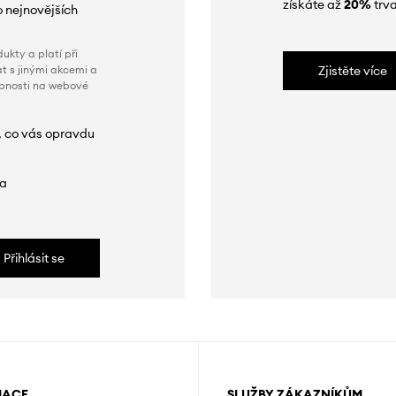
získáte až
20%
trva
o nejnovějších
ukty a platí při
t s jinými akcemi a
Zjistěte více
obnosti na webové
, co vás opravdu
da
Přihlásit se
MACE
SLUŽBY ZÁKAZNÍKŮM