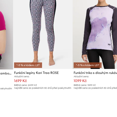
*-5 % s kódem: LST
*-5 % s kódem: LST
Funkční legíny Kari Traa ROSE
Viking funkční tričko dámské Bamboo Lockness
Aktuální cena:
Aktuální cena:
1699 Kč
1099 Kč
Běžná cena:
2499 Kč
Běžná cena:
1599 Kč
Nejnižší cena za posledních 30 dnů před poskytnutím
Nejnižší cena za posledních 30 dnů pře
poskytnutím
slevy:
1799 Kč
slevy:
1129 Kč