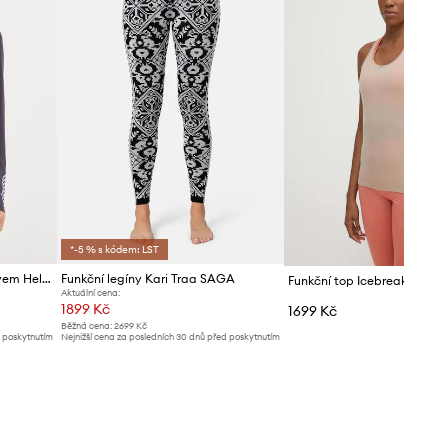
*-5 % s kódem: LST
Funkční triko s dlouhým rukávem Helly Hansen LIFA ACTIVE
Funkční legíny Kari Traa SAGA
Funkční top Icebreaker Sire
Aktuální cena:
1899 Kč
1699 Kč
Běžná cena:
2699 Kč
d poskytnutím
Nejnižší cena za posledních 30 dnů před poskytnutím
slevy:
1999 Kč