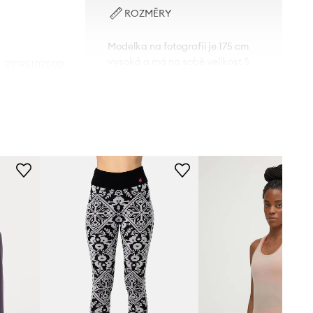
ROZMĚRY
Modelka na fotografii je 175 cm
vysoká a má na sobě velikost S
22195102500
Tabulka velikosti
fialová
Burton