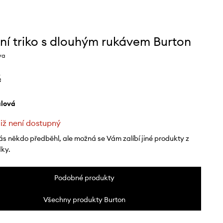
ní triko s dlouhým rukávem Burton
va
č
ialová
již není dostupný
ás někdo předběhl, ale možná se Vám zalíbí jiné produkty z
dky.
Podobné produkty
Všechny produkty Burton