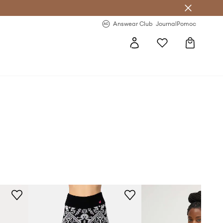
Answear Club
- 20 % na první objednávku
Answear Club
Journal
Pomoc