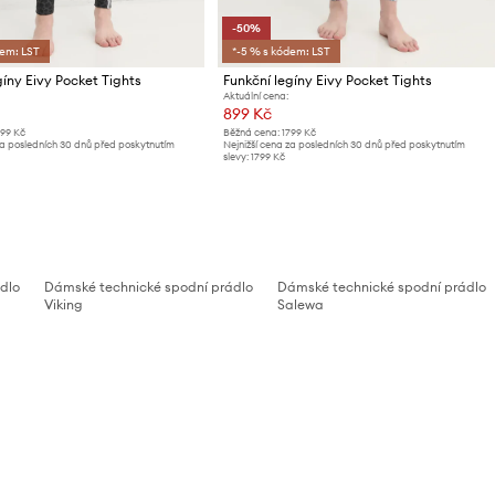
-50%
dem: LST
*-5 % s kódem: LST
gíny Eivy Pocket Tights
Funkční legíny Eivy Pocket Tights
Aktuální cena:
899 Kč
799 Kč
Běžná cena:
1799 Kč
za posledních 30 dnů před poskytnutím
Nejnižší cena za posledních 30 dnů před poskytnutím
slevy:
1799 Kč
dlo
Dámské technické spodní prádlo
Dámské technické spodní prádlo
Viking
Salewa