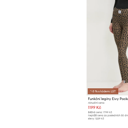
*-5 % s kódem: LST
Funkční legíny Eivy Pock
Aktuální cena:
1199 Kč
Běžná cena:
1799 Kč
Nejnižší cena za posledních 30 d
slevy:
1229 Kč