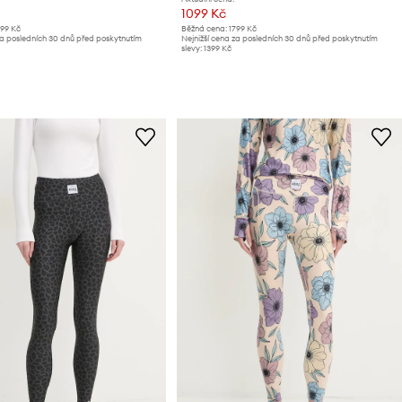
1099 Kč
799 Kč
Běžná cena:
1799 Kč
za posledních 30 dnů před poskytnutím
Nejnižší cena za posledních 30 dnů před poskytnutím
slevy:
1399 Kč