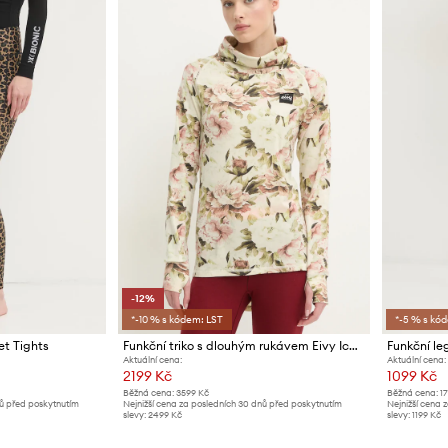
-12%
*-10 % s kódem: LST
*-5 % s kó
et Tights
Funkční triko s dlouhým rukávem Eivy Icecold Wool
Funkční le
Aktuální cena:
Aktuální cena:
2199 Kč
1099 Kč
Běžná cena:
3599 Kč
Běžná cena:
1
nů před poskytnutím
Nejnižší cena za posledních 30 dnů před poskytnutím
Nejnižší cena 
slevy:
2499 Kč
slevy:
1199 Kč