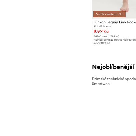
*-5 % s kódem: LST
Funkční legíny Eivy Pock
Aktuální cena:
1099 Kč
Běžná cena:
1799 Kč
Nejnižší cena za posledních 30 d
slevy:
1199 Kč
Nejoblíbenější
Dámské technické spodn
Smartwool