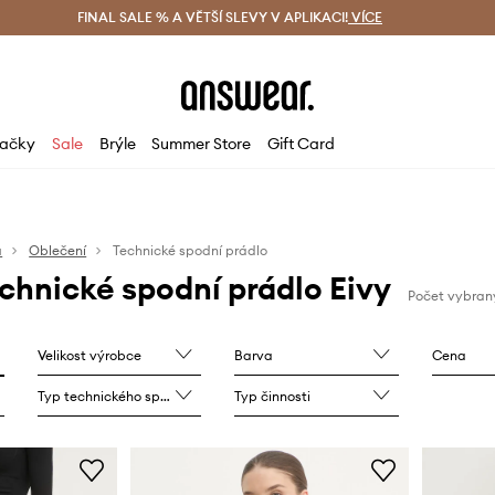
ácení zdarma (od 1800 Kč)
FINAL SALE % A VĚTŠÍ SLEVY V APLIKACI!
Doručení i do 24 h
VÍCE
Ušetřete s 
ačky
Sale
Brýle
Summer Store
Gift Card
a
Oblečení
Technické spodní prádlo
hnické spodní prádlo Eivy
Počet vybran
Velikost výrobce
Barva
Cena
Typ technického spodního prádla
Typ činnosti