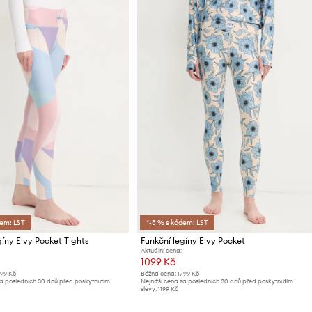
dem: LST
*-5 % s kódem: LST
gíny Eivy Pocket Tights
Funkční legíny Eivy Pocket
Aktuální cena:
1099 Kč
799 Kč
Běžná cena:
1799 Kč
za posledních 30 dnů před poskytnutím
Nejnižší cena za posledních 30 dnů před poskytnutím
slevy:
1199 Kč