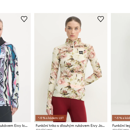
*-5 % s kódem: LST
*-5 % s kó
Funkční triko s dlouhým rukávem Eivy Icecold Gaiter
Funkční triko s dlouhým rukávem Eivy Journey Wool
Funkční le
Aktuální cena:
Aktuální cena: