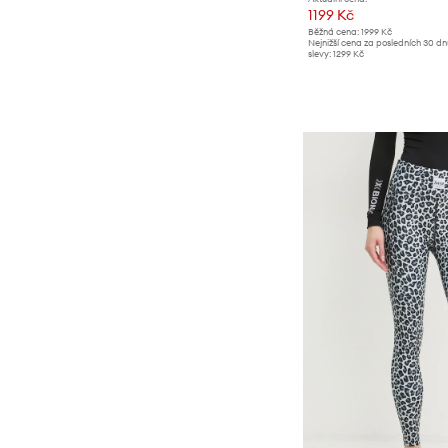
1199 Kč
Běžná cena:
1999 Kč
Nejnižší cena za posledních 30 d
slevy:
1299 Kč