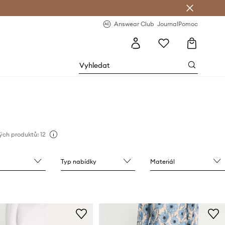
Answear Club
- 20 % na první objednávku
Answear Club
Journal
Pomoc
ých produktů: 12
Typ nabídky
Materiál