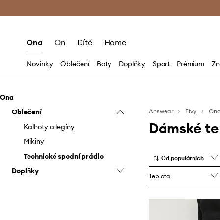
Premium Fashion Benefits
Doručení a vr
Ona
On
Dítě
Home
Novinky
Oblečení
Boty
Doplňky
Sport
Prémium
Zn
Ona
Oblečení
Answear
Eivy
On
Dámské tec
Kalhoty a legíny
Mikiny
Technické spodní prádlo
Od populárních
Doplňky
Teplota
Čepice a klobouky