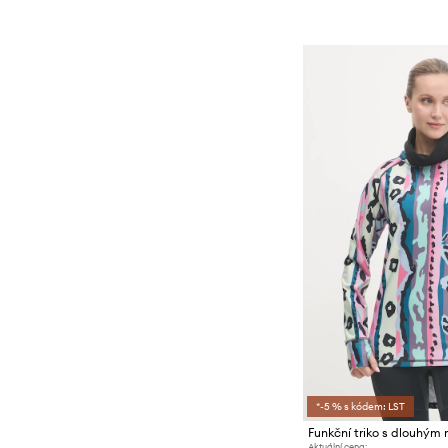
*-5 % s kódem: LST
Aktuální cena: