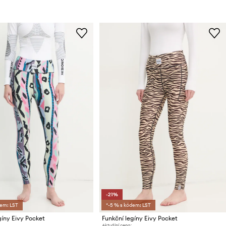
-21%
dem: LST
*-5 % s kódem: LST
gíny Eivy Pocket
Funkční legíny Eivy Pocket
Aktuální cena: