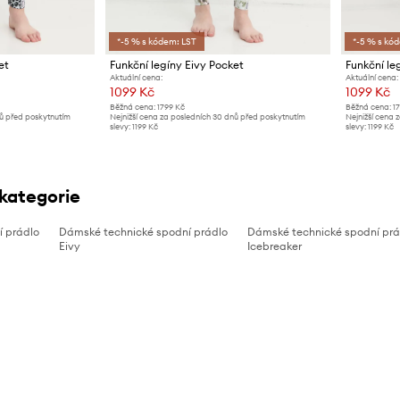
*-5 % s kódem: LST
*-5 % s kó
et
Funkční legíny Eivy Pocket
Funkční le
Aktuální cena:
Aktuální cena:
1099 Kč
1099 Kč
Běžná cena:
1799 Kč
Běžná cena:
1
nů před poskytnutím
Nejnižší cena za posledních 30 dnů před poskytnutím
Nejnižší cena 
slevy:
1199 Kč
slevy:
1199 Kč
 kategorie
í prádlo
Dámské technické spodní prádlo
Dámské technické spodní prá
Eivy
Icebreaker