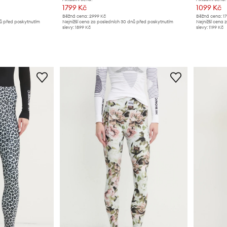
1799 Kč
1099 Kč
Běžná cena:
2999 Kč
Běžná cena:
1
nů před poskytnutím
Nejnižší cena za posledních 30 dnů před poskytnutím
Nejnižší cena 
slevy:
1899 Kč
slevy:
1199 Kč