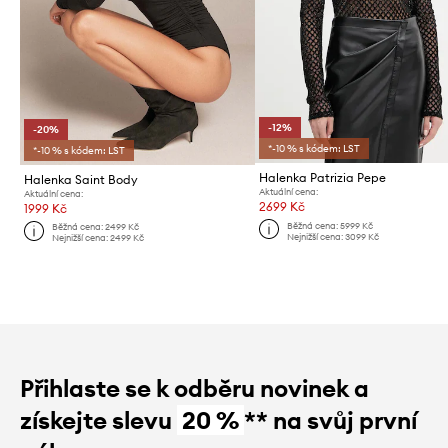
-12%
-20%
*-10 % s kódem: LST
*-10 % s kódem: LST
Halenka Patrizia Pepe
Halenka Saint Body
Aktuální cena:
Aktuální cena:
2699 Kč
1999 Kč
Běžná cena:
5999 Kč
Běžná cena:
2499 Kč
Nejnižší cena:
3099 Kč
Nejnižší cena:
2499 Kč
Přihlaste se k odběru novinek a
získejte slevu
20 %
** na svůj první