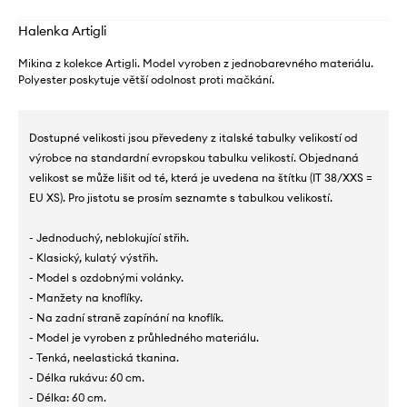
Halenka Artigli
Mikina z kolekce Artigli. Model vyroben z jednobarevného materiálu.
Polyester poskytuje větší odolnost proti mačkání.
Dostupné velikosti jsou převedeny z italské tabulky velikostí od
výrobce na standardní evropskou tabulku velikostí. Objednaná
velikost se může lišit od té, která je uvedena na štítku (IT 38/XXS =
EU XS). Pro jistotu se prosím seznamte s tabulkou velikostí.
- Jednoduchý, neblokující střih.
- Klasický, kulatý výstřih.
- Model s ozdobnými volánky.
- Manžety na knoflíky.
- Na zadní straně zapínání na knoflík.
- Model je vyroben z průhledného materiálu.
- Tenká, neelastická tkanina.
- Délka rukávu: 60 cm.
- Délka: 60 cm.