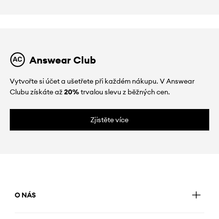
Answear Club
Vytvořte si účet a ušetřete při každém nákupu. V Answear
Clubu získáte až
20%
trvalou slevu z běžných cen.
Zjistěte více
O NÁS