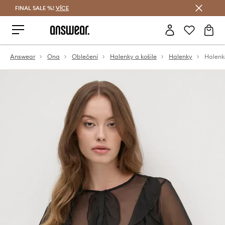
FINAL SALE %!
VÍCE
Ušetřete s Answear Club
Answear
Ona
Oblečení
Halenky a košile
Halenky
Halenka