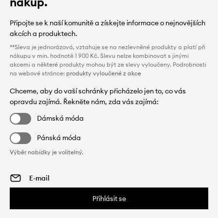
nákup.
Připojte se k naší komunitě a získejte informace o nejnovějších
akcích a produktech.
**Sleva je jednorázová, vztahuje se na nezlevněné produkty a platí při
nákupu v min. hodnotě 1 900 Kč. Slevu nelze kombinovat s jinými
akcemi a některé produkty mohou být ze slevy vyloučeny. Podrobnosti
na webové stránce:
produkty vyloučené z akce
Chceme, aby do vaší schránky přicházelo jen to, co vás
opravdu zajímá. Řekněte nám, zda vás zajímá:
Dámská móda
Pánská móda
Výběr nabídky je volitelný.
Přihlásit se