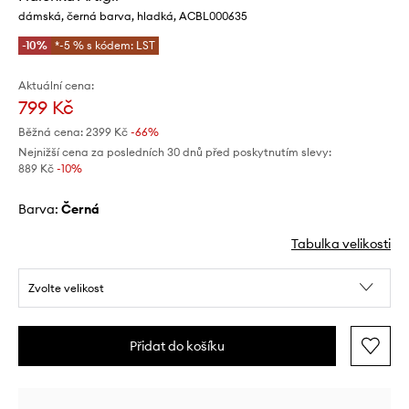
dámská, černá barva, hladká, ACBL000635
-10%
*-5 % s kódem: LST
Aktuální cena:
799 Kč
Běžná cena:
2399 Kč
-66%
Nejnižší cena za posledních 30 dnů před poskytnutím slevy:
889 Kč
 -10%
Barva:
černá
Tabulka velikosti
Zvolte velikost
Přidat do košíku